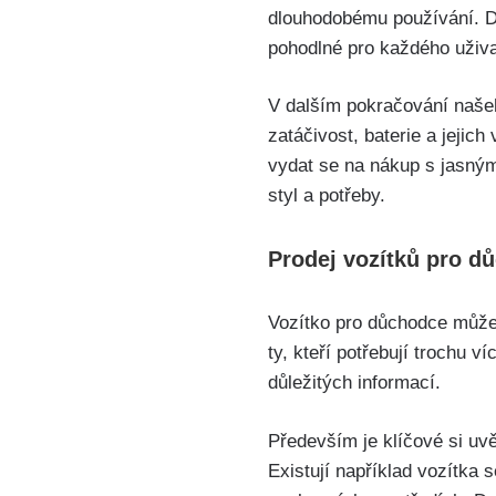
dlouhodobému používání. Dál
pohodlné pro každého uživa
V dalším pokračování našeh
zatáčivost, baterie a jejic
vydat se na nákup s jasným
styl a potřeby.
Prodej vozítků pro d
Vozítko pro důchodce může 
ty, kteří potřebují trochu v
důležitých informací.
Především je klíčové si uv
Existují například vozítka s