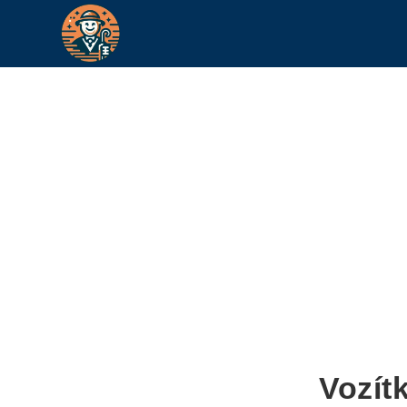
Vozít