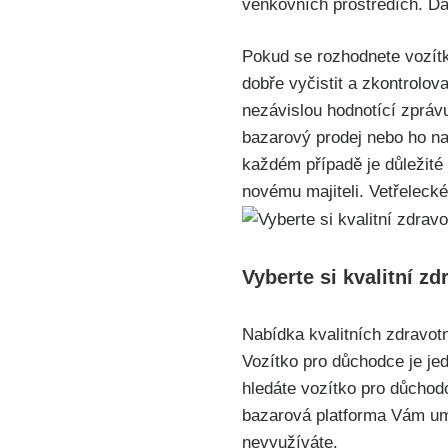
venkovních prostředích. Dal
Pokud se rozhodnete vozítk
dobře vyčistit a zkontrolov
nezávislou hodnotící zprávu
bazarový prodej nebo ho n
každém případě je důležité 
novému majiteli. Vetřelecké
Vyberte si kvalitní z
Nabídka kvalitních zdravot
Vozítko pro důchodce je je
hledáte vozítko pro důchod
bazarová platforma Vám um
nevyužíváte.