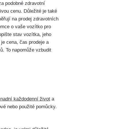
 za podobné zdravotní
vou cenu. Důležité je také
měřují na prodej zdravotních
emce o vaše vozítko pro
pište stav vozítka, jeho
 je cena, čas prodeje a
hlů. To napomůže vzbudit
snadní každodenní život
a
 nové nebo použité pomůcky.