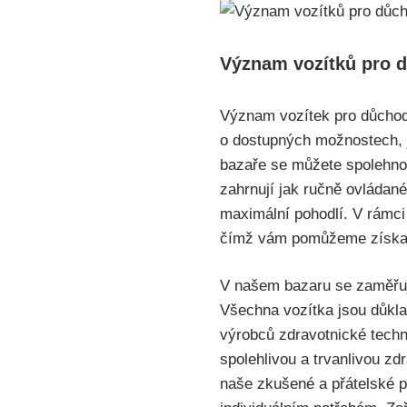
Význam vozítků pro 
Význam vozítek pro důchodce
o dostupných možnostech, j
bazaře se můžete spolehnou
zahrnují jak ručně ovládané 
maximální pohodlí. V rámci
čímž vám pomůžeme získat 
V našem bazaru se zaměřuj
Všechna vozítka jsou důkl
výrobců zdravotnické techni
spolehlivou a trvanlivou z
naše zkušené a přátelské 