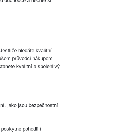
ro důchodce a nechte si
estliže hledáte kvalitní
 našem průvodci nákupem
anete kvalitní a spolehlivý
ní, jako jsou bezpečnostní
poskytne pohodlí i