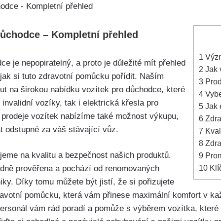
důchodce – Kompletní přehled
1
Význ
 je nepopiratelný, a proto je důležité mít přehled
2
Jak 
ak si tuto zdravotní pomůcku pořídit. Naším
3
Prod
t na širokou nabídku vozítek pro důchodce, které
4
Vybe
invalidní vozíky, tak i elektrická křesla pro
5
Jak e
 prodeje vozítek nabízíme také možnost výkupu,
6
Zdra
odstupné za váš stávající vůz.
7
Kval
8
Zdra
eme na kvalitu a bezpečnost našich produktů.
9
Prom
10
Klí
adně prověřena a pochází od renomovaných
ky. Díky tomu můžete být jistí, že si pořizujete
dravotní pomůcku, která vám přinese maximální komfort v k
personál vám rád poradí a pomůže s výběrem vozítka, kter