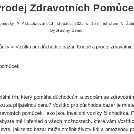
rodej Zdravotních Pomůc
omůcky
Aktualizováno
13 listopadu, 2025
15 minut čtení
Žád
By
Šťastný Senior
ůcky
>
Vozítko pro důchodce bazar: Koupě a prodej zdravotní
peciální trh, který pomáhá důchodcům a osobám se zdravotní
u za přijatelnou cenu? Vozítko pro důchodce bazar je míst
ravotních pomůcek, jako jsou invalidní vozíky či chodítka.
abyste měli přehled o všech možnostech, které vám Vozítko
jevte, jak tento bazar může změnit životy lidí s omezenou po