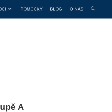
OCI
POMŮCKY
BLOG
O NÁS
oupě A