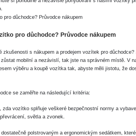
řiďte si pohodlné a nezávislé pohybování s našimi vozítky p
o.
vozítko pro důchodce? Průvodce nákupem
vé zkušenosti s nákupem a prodejem vozítek pro důchodce? J
zůstat mobilní a nezávislí, tak jste na správném místě. V
em výběru a koupě vozítka tak, abyste měli jistotu, že dost
odce se zaměřte na následující kritéria:
e, zda vozítko splňuje veškeré bezpečnostní normy a vybave
 převrácení, světla a zvonek.
 s dostatečně polstrovaným a ergonomickým sedátkem, které 