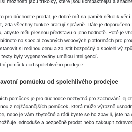
ší možností jsou tříkolky, které jsou kompaktnější a snadně
o pro důchodce prodat, je dobré mít na paměti několik věcí.
at, zda všechny funkce pracují správně. Dále je doporučeno 
, abyste měli přesnou představu o jeho hodnotě. Poté je vho
abídnete na specializovaných webových platformách pro pro
stanovit si reálnou cenu a zajistit bezpečný a spolehlivý z
 texty byly vygenerovány umělou inteligencí.
dravotní pomůcku od spolehlivého prodejce
ních pomůcek je pro důchodce nezbytná pro zachování jejich
dnou z nejžádanějších pomůcek, která může výrazně usnadnit
ce, nebo je vám zbytečné a rádi byste se ho zbavili, jste n
ožňuje jednoduše a bezpečně prodat nebo zakoupit zdravotn