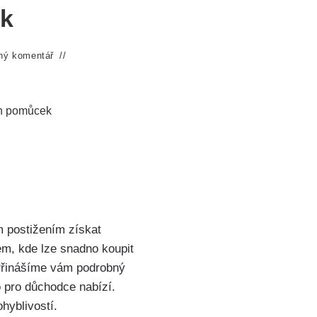
ek
ný komentář
ch pomůcek
m postižením získat
em, kde lze snadno koupit
 Přinášíme vám podrobný
 pro důchodce nabízí.
hyblivostí.