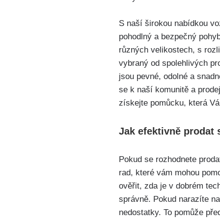
S naší širokou nabídkou vo
pohodlný a bezpečný pohyb,
různých velikostech, s roz
vybraný od spolehlivých pr
jsou pevné, odolné a snadno
se k naší komunitě a prode
získejte pomůcku, která V
Jak efektivně prodat 
Pokud se rozhodnete prodat
rad, které vám mohou pomoc
ověřit, zda je v dobrém tec
správně. Pokud narazíte na 
nedostatky. To pomůže před