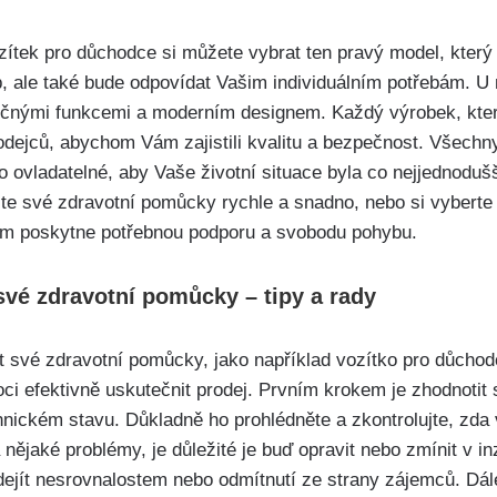
zítek pro důchodce si můžete vybrat ten pravý model, který
 ale také bude odpovídat Vašim individuálním potřebám. U 
ličnými funkcemi a moderním designem. Každý výrobek, kter
odejců, abychom Vám zajistili kvalitu a bezpečnost. Všech
 ovladatelné, aby Vaše životní situace byla co nejjednodušš
jte své zdravotní pomůcky rychle a snadno, nebo si vyberte 
ám poskytne potřebnou podporu a svobodu pohybu.
své zdravotní pomůcky – tipy a rady
 své zdravotní pomůcky, jako například vozítko pro důchodce
i efektivně uskutečnit prodej. Prvním krokem je zhodnotit 
hnickém stavu. Důkladně ho prohlédněte a zkontrolujte, zda
nějaké problémy, je důležité je buď opravit nebo zmínit v in
ejít nesrovnalostem nebo odmítnutí ze strany zájemců. Dále