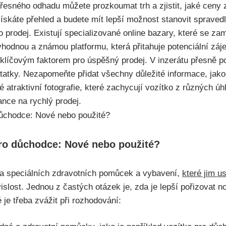
přesného odhadu můžete prozkoumat trh a zjistit, jaké ceny
skáte přehled a budete mít lepší možnost stanovit spravedli
o prodej. Existují specializované online bazary, které se za
hodnou a známou platformu, která přitahuje potenciální záj
 klíčovým faktorem pro úspěšný prodej. V inzerátu přesně po
tatky. Nezapomeňte přidat všechny důležité informace, jako
ké atraktivní fotografie, které zachycují vozítko z různých ú
ance na rychlý prodej.
ro důchodce: Nové nebo použité?
ba speciálních zdravotních pomůcek a vybavení,
které jim u
vislost. Jednou z častých otázek je, zda je lepší pořizovat
é je třeba zvážit při rozhodování: