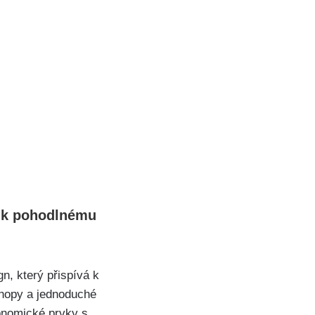
á k pohodlnému
n, který přispívá k
chopy a jednoduché
gonomické prvky s