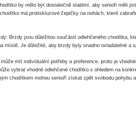
hodítko by mělo být dostatečně stabilní, aby senioři měli jist
li chodítko má protiskluzové čepičky na nohách, které zabra
dy: Brzdy jsou důležitou součástí odlehčeného chodítka, k
na místě. Je důležité, aby brzdy byly snadno ovladatelné a s
může mít individuální potřeby a preference, proto je vhodn
že vybrat vhodné odlehčené chodítko s ohledem na konkrét
ným chodítkem mohou senioři získat zpět svobodu pohybu a