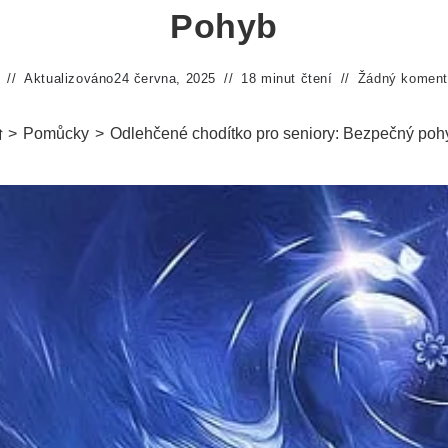
Pohyb
Aktualizováno
24 června, 2025
18 minut čtení
Žádný koment
>
Pomůcky
>
Odlehčené chodítko pro seniory: Bezpečný poh