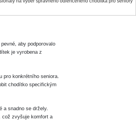
sionály na výběr správného odlehčeného chodítka pro seniory
ě pevné, aby podporovalo
ítek je vyrobena z
u pro konkrétního seniora.
obit chodítko specifickým
é a snadno se držely.
, což zvyšuje komfort a