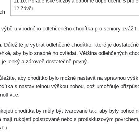
11
10. Poradenské služby a odborné doporučení: S profe
12
Závěr
ich
ři výběru vhodného odlehčeného chodítka pro seniory zvážit:
: Důležité je vybrat odlehčené chodítko, které je dostatečn
lehké, aby bylo snadné ho ovládat. Většina odlehčených chod
ý je lehký a zároveň dostatečně pevný.
důležité, aby chodítko bylo možné nastavit na správnou výšk
hodítka s nastavitelnou výškou nohou, což umožňuje přizpůs
notlivce.
kojeti chodítka by měly být tvarované tak, aby byly pohodln
 mají rukojeti polstrované nebo s protiskluzovým povrchem
ybu.