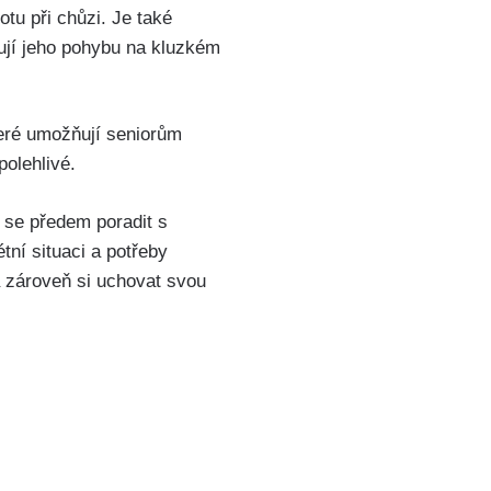
otu při chůzi. Je také
ňují jeho pohybu na kluzkém
teré umožňují seniorům
polehlivé.
é se předem poradit s
ní situaci a potřeby
 zároveň si uchovat svou