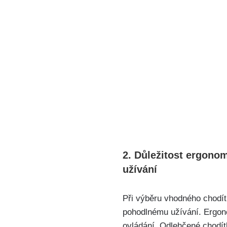
2. Důležitost ergono
užívání
Při výběru vhodného chodít
pohodlnému užívání. Ergono
ovládání. Odlehčené chodít