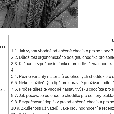
ro
1
1. Jak vybrat vhodné odlehčené chodítko pro seniory: 
2
2. Důležitost ergonomického designu chodítka pro seni
3
3. Klíčové bezpečnostní funkce pro odlehčená chodítka
4
5
4. Různé varianty materiálů odlehčených chodítek pro 
6
5. Několik užitečných tipů pro správné používání odleh
7
6. Proč je důležité vhodně nastavit výšku chodítka pro
zi
,
8
7. Jak pečovat o odlehčené chodítko pro seniory: Zákl
9
8. Bezpečnostní doplňky pro odlehčená chodítka pro se
10
9. Zkušenosti uživatelů: Jaké jsou hodnocení a recen