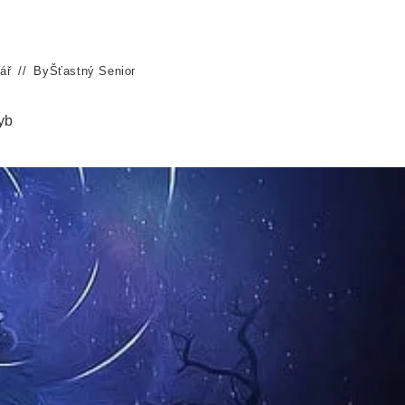
ář
By
Šťastný Senior
yb