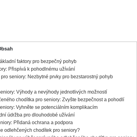
Obsah
Základní faktory pro bezpečný pohyb
ory: Přispívá k pohodlnému užívání
 pro seniory: Nezbytné prvky pro bezstarostný pohyb
seniory: Výhody a nevýhody jednotlivých možností
čeného chodítka pro seniory: Zvyšte bezpečnost a pohodlí
 seniory: Vyhněte se potenciálním komplikacím
adní údržba pro dlouhodobé užívání
niory: Přidaná ochrana a podpora
ze odlehčených chodítek pro seniory?