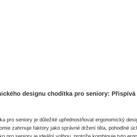
mického designu chodítka pro seniory: Přispív
ka pro seniory je důležité upřednostňovat ergonomický desig
mie zahrnuje faktory jako správné držení těla, pohodlné ú
ko pro seniory je ideální volbou, protože kombinuje tyto er