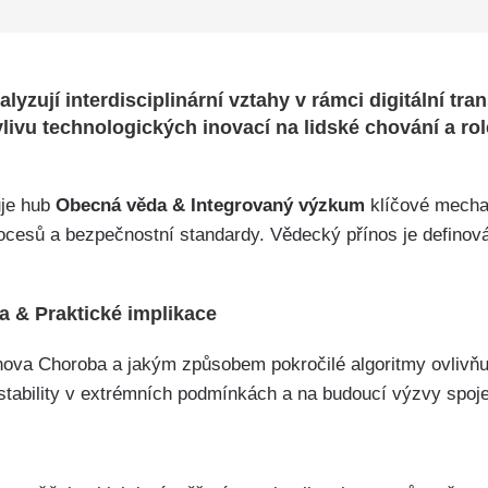
yzují interdisciplinární vztahy v rámci digitální tr
ivu technologických inovací na lidské chování a ro
je hub
Obecná věda & Integrovaný výzkum
klíčové mechan
 procesů a bezpečnostní standardy. Vědecký přínos je defi
 & Praktické implikace
ova Choroba a jakým způsobem pokročilé algoritmy ovlivňu
ability v extrémních podmínkách a na budoucí výzvy spojené