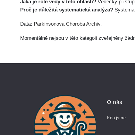
Jaká je role vědy v této oblasti?
Vědecký přístup 
Proč je důležitá systematická analýza?
Systemati
Data:
Parkinsonova Choroba Archiv
.
Momentálně nejsou v této kategoii zveřejněny žád
O nás
Kdo jsme