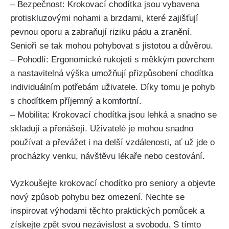
– Bezpečnost: Krokovací chodítka jsou vybavena
protiskluzovými nohami a brzdami, které zajišťují
pevnou oporu a zabraňují riziku pádu a zranění.
Senioři se tak mohou pohybovat s jistotou a důvěrou.
– Pohodlí: Ergonomické rukojeti s měkkým povrchem
a nastavitelná výška umožňují přizpůsobení chodítka
individuálním potřebám uživatele. Díky tomu je pohyb
s chodítkem příjemný a komfortní.
– Mobilita: Krokovací chodítka jsou lehká a snadno se
skladují a přenášejí. Uživatelé je mohou snadno
používat a převážet i na delší vzdálenosti, ať už jde o
procházky venku, návštěvu lékaře nebo cestování.
Vyzkoušejte krokovací chodítko pro seniory a objevte
nový způsob pohybu bez omezení. Nechte se
inspirovat výhodami těchto praktických pomůcek a
získejte zpět svou nezávislost a svobodu. S tímto