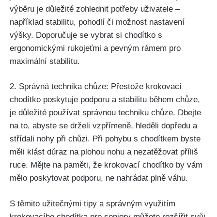
výběru je důležité zohlednit potřeby uživatele –
například stabilitu, pohodlí či možnost nastavení
výšky. Doporučuje se vybrat si chodítko s
ergonomickými rukojeťmi a pevným rámem pro
maximální stabilitu.
2. Správná technika chůze: Přestože krokovací
chodítko poskytuje podporu a stabilitu během chůze,
je důležité používat správnou techniku chůze. Dbejte
na to, abyste se drželi vzpřímeně, hleděli dopředu a
střídali nohy při chůzi. Při pohybu s chodítkem byste
měli klást důraz na plohou nohu a nezatěžovat příliš
ruce. Mějte na paměti, že krokovací chodítko by vám
mělo poskytovat podporu, ne nahrádat plně váhu.
S těmito užitečnými tipy a správným využitím
krokovacího chodítka pro seniory můžete rozšířit svůj