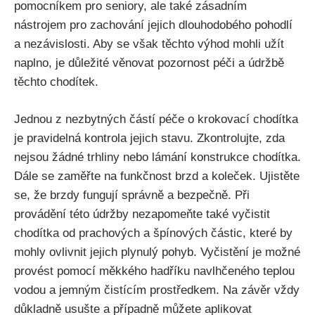
pomocníkem pro seniory, ale také zásadním
nástrojem pro zachování jejich dlouhodobého pohodlí
a nezávislosti. Aby se však těchto výhod mohli užít
naplno, je důležité věnovat pozornost péči a údržbě
těchto chodítek.
Jednou z nezbytných částí péče o krokovací chodítka
je pravidelná kontrola jejich stavu. Zkontrolujte, zda
nejsou žádné trhliny nebo lámání konstrukce chodítka.
Dále se zaměřte na funkčnost brzd a koleček. Ujistěte
se, že brzdy fungují správně a bezpečně. Při
provádění této údržby nezapomeňte také vyčistit
chodítka od prachových a špínových částic, které by
mohly ovlivnit jejich plynulý pohyb. Vyčistění je možné
provést pomocí měkkého hadříku navlhčeného teplou
vodou a jemným čistícím prostředkem. Na závěr vždy
důkladně usušte a případně můžete aplikovat