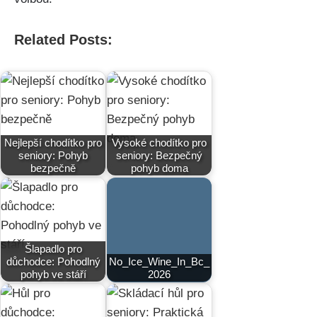
Related Posts:
Nejlepší chodítko pro
Vysoké chodítko pro
seniory: Pohyb
seniory: Bezpečný
bezpečně
pohyb doma
Šlapadlo pro
důchodce: Pohodlný
No_Ice_Wine_In_Bc_
pohyb ve stáří
2026