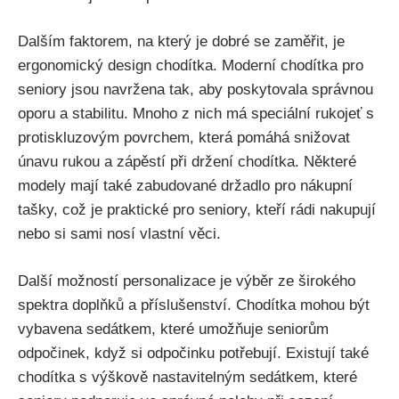
Dalším faktorem, na‌ který je dobré se zaměřit,‌ je
ergonomický design⁤ chodítka. Moderní chodítka pro
⁣seniory jsou navržena ‍tak, aby ‍poskytovala⁢ správnou
oporu a stabilitu. Mnoho z nich má speciální rukojeť s
protiskluzovým povrchem, která pomáhá ​snižovat⁤
únavu rukou a zápěstí při držení chodítka. Některé
modely ⁢mají také zabudované držadlo pro nákupní⁢
tašky, což je praktické pro seniory, kteří​ rádi nakupují
nebo si⁢ sami nosí⁣ vlastní věci.
Další možností personalizace je‌ výběr ​ze širokého
spektra doplňků a příslušenství. Chodítka⁣ mohou být
vybavena ⁤sedátkem, které umožňuje seniorům
⁤odpočinek, když si odpočinku potřebují. Existují také
chodítka s výškově nastavitelným sedátkem, ‌které⁢