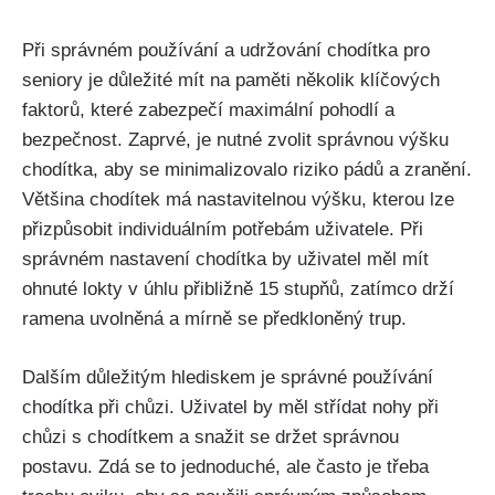
Při správném používání ⁢a udržování chodítka​ pro
seniory je ⁣důležité⁢ mít na paměti ​několik klíčových
faktorů, ⁤které zabezpečí maximální⁢ pohodlí a
bezpečnost.⁣ Zaprvé, ⁤je ⁤nutné⁣ zvolit správnou ⁣výšku
chodítka, aby se ​minimalizovalo⁣ riziko pádů a zranění.‌
Většina chodítek má nastavitelnou výšku, ⁣kterou lze
přizpůsobit individuálním potřebám​ uživatele. Při
správném nastavení chodítka by ‍uživatel měl mít
ohnuté ​lokty v⁢ úhlu přibližně 15 stupňů, zatímco drží
ramena uvolněná‌ a mírně se předkloněný trup.
Dalším důležitým hlediskem ⁣je správné používání
chodítka při chůzi. Uživatel by​ měl střídat nohy při
chůzi s chodítkem⁢ a ⁢snažit se držet správnou
postavu. Zdá se to jednoduché, ale často ⁢je třeba