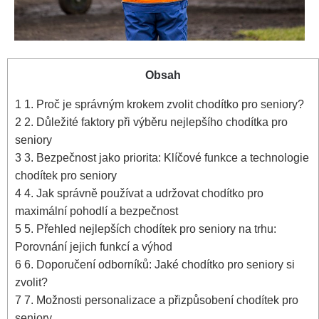
Obsah
1
1. Proč je správným krokem zvolit chodítko pro seniory?
2
2.⁤ Důležité⁤ faktory při výběru nejlepšího chodítka pro
seniory
3
3. Bezpečnost​ jako⁣ priorita:‌ Klíčové funkce a technologie
chodítek pro​ seniory
4
4. Jak správně používat a ‍udržovat chodítko pro
maximální ⁢pohodlí⁤ a bezpečnost
5
5. Přehled nejlepších chodítek pro seniory na trhu:
Porovnání jejich funkcí a výhod
6
6. Doporučení odborníků: Jaké chodítko pro seniory si
zvolit?
7
7. ‌Možnosti personalizace‍ a‌ přizpůsobení chodítek pro
seniory