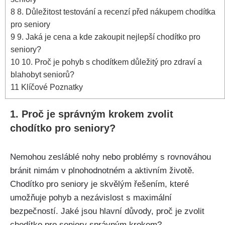
8
8. Důležitost ‍testování a ⁢recenzí před nákupem ​chodítka
pro seniory
9
9. Jaká je cena a kde ‌zakoupit nejlepší chodítko pro‌
seniory?
10
10. Proč ​je⁢ pohyb ‌s chodítkem důležitý pro zdraví a
blahobyt seniorů?
11
Klíčové Poznatky
1. Proč je správným krokem zvolit
chodítko pro seniory?
Nemohou zesláblé nohy nebo problémy‌ s rovnováhou
bránit nimám v plnohodnotném a aktivním životě. ​
Chodítko pro seniory je skvělým řešením, které
umožňuje pohyb a nezávislost s maximální
bezpečností. Jaké jsou hlavní důvody, proč je zvolit‍
chodítko pro seniory správným ‌krokem?