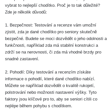
⁣vybrat to nejlepší​ chodítko. Proč⁢ je to tak důležité?
Zde ‍je několik důvodů:
1. Bezpečnost: Testování ​a recenze vám‍ umožní
zjistit, zda je dané‍ chodítko‍ pro seniory skutečně
bezpečné. Budete se moci dozvědět o jeho odolnosti a
funkčnosti, například zda má stabilní konstrukci ‍a
zdrží se na ⁢nerovnosti, či zda má vhodné brzdy pro
snadné zastavení.
2. ‌Pohodlí: Díky ​testování⁤ a recenzím získáte
informace o pohodlí, které dané chodítko ⁢nabízí.​
Můžete se například dozvědět o kvalitě rukojetí,
polstrování ⁣nebo ‍možnosti nastavení výšky. Tyto
⁣faktory jsou klíčové pro to, aby se seniori cítili co
nejlépe během pohybu⁤ s chodítkem.