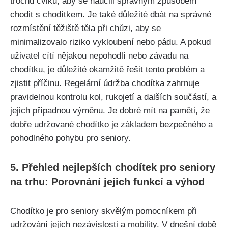
⁣trochu cviku, aby se naučili správným způsobem
chodit ⁤s chodítkem. Je ⁢také důležité dbát na správné
‌rozmístění těžiště těla při ‌chůzi, aby‌ se
minimalizovalo riziko vykloubení nebo pádu. A pokud
uživatel⁤ cítí nějakou nepohodlí nebo ‌závadu na
chodítku, je důležité okamžitě řešit tento problém a
zjistit příčinu. Regelární údržba chodítka zahrnuje
pravidelnou kontrolu kol, rukojetí a dalších​ součástí,⁢ a
jejich případnou výměnu. ‌Je dobré mít na paměti, že
dobře udržované chodítko je​ základem bezpečného a
pohodlného pohybu pro seniory.
5. Přehled nejlepších chodítek pro seniory
na trhu: Porovnání jejich funkcí a výhod
Chodítko je pro seniory skvělým pomocníkem při
udržování jejich nezávislosti a mobility. V dnešní ​době