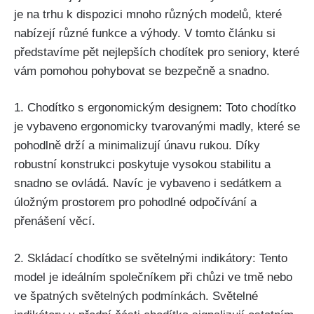
je na trhu‍ k dispozici mnoho různých modelů,⁣ které
nabízejí ‌různé funkce a výhody. V tomto ​článku si‍
představíme​ pět⁢ nejlepších chodítek pro seniory, které
‍vám pomohou pohybovat se bezpečně a ‍snadno.
1. Chodítko s ergonomickým designem: Toto ‌chodítko
je vybaveno ergonomicky tvarovanými madly, které ⁢se
pohodlně drží a⁤ minimalizují únavu rukou. Díky
‍robustní konstrukci poskytuje vysokou stabilitu a
snadno se ovládá. Navíc je ⁤vybaveno‍ i sedátkem a‌
úložným prostorem pro pohodlné odpočívání a
přenášení věcí.
2.⁣ Skládací chodítko se světelnými indikátory:⁤ Tento
⁣model⁣ je ideálním společníkem ⁢při chůzi ve tmě ⁢nebo
ve špatných světelných⁢ podmínkách. Světelné