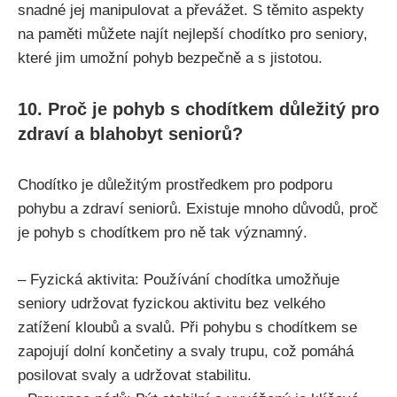
snadné ⁣jej ‌manipulovat a převážet. S těmito aspekty
na paměti můžete ⁣najít nejlepší chodítko pro seniory,
které jim umožní pohyb bezpečně a s jistotou.
10. Proč ​je⁢ pohyb ‌s chodítkem důležitý pro
zdraví a blahobyt seniorů?
Chodítko je důležitým prostředkem pro⁣ podporu
pohybu⁢ a zdraví‌ seniorů. Existuje mnoho důvodů, proč
je pohyb s chodítkem pro ně tak významný. ⁣
– Fyzická aktivita: Používání‍ chodítka umožňuje
seniory‍ udržovat fyzickou aktivitu bez velkého
zatížení kloubů a svalů. Při pohybu s chodítkem se
zapojují ‍dolní končetiny a svaly trupu, což pomáhá‍
posilovat svaly a udržovat stabilitu.