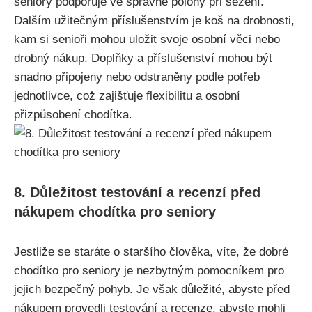
seniory podporuje ve správné polohy při⁤ sezení.⁢
Dalším užitečným příslušenstvím je koš na drobnosti,
kam si​ senioři mohou uložit svoje osobní věci nebo
drobný ​nákup.‌ Doplňky a příslušenství mohou být
snadno připojeny nebo⁢ odstraněny podle potřeb
jednotlivce, což zajišťuje flexibilitu a osobní
⁤přizpůsobení chodítka.
8. Důležitost ‍testování a ⁢recenzí před
nákupem ​chodítka pro seniory
Jestliže se staráte o staršího člověka, víte, že dobré
chodítko pro‌ seniory je‌ nezbytným pomocníkem ⁤pro⁤
jejich bezpečný‌ pohyb. Je však‌ důležité, abyste před
nákupem provedli⁣ testování ⁢a recenze,‍ abyste mohli