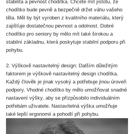
stabilita a pevnost chodítka. Chcete‌ mít jistotu, že
chodítko bude pevně a ⁢bezpečně ⁤držet⁤ váhu vašeho
těla. Měl by být vyroben z kvalitního materiálu, který
zajišťuje dostatečnou⁢ pevnost⁢ a odolnost. Dobré
chodítko pro seniory by mělo mít také širokou a
stabilní základnu,⁣ která poskytuje stabilní podporu při
pohybu.
2.⁣ Výškově nastavitelný design: ⁤Dalším ⁢důležitým
faktorem je výškově nastavitelný design chodítka.
Každý člověk je ‍jinak vysoký a potřebuje jinou úroveň ​
podpory. ‍Vhodné chodítko‌ by mělo umožňovat snadné
nastavení výšky, aby se přizpůsobilo individuálním
potřebám uživatele. ⁣Nastavitelná výška umožňuje
také ‌lepší ergonomii a pohodlí při ⁣pohybu.