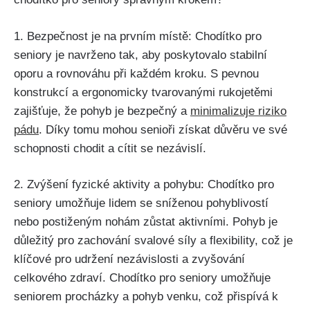
1.⁢ Bezpečnost je na prvním místě: Chodítko pro
seniory‍ je navrženo‍ tak, aby poskytovalo stabilní
oporu a rovnováhu ⁣při ⁤každém kroku.⁣ S pevnou
konstrukcí a ergonomicky tvarovanými rukojetěmi
zajišťuje, že pohyb je bezpečný a
minimalizuje riziko
pádu
. Díky tomu mohou senioři získat důvěru ve své
schopnosti chodit ⁢a cítit ⁣se nezávislí.
2. Zvýšení fyzické aktivity a⁢ pohybu: Chodítko pro
seniory umožňuje lidem se⁢ sníženou​ pohyblivostí
nebo postiženým nohám ‍zůstat aktivními. Pohyb je
důležitý⁤ pro zachování svalové síly⁢ a flexibility, což je
klíčové pro udržení nezávislosti a zvyšování
celkového zdraví. Chodítko pro seniory umožňuje
seniorem⁢ procházky a pohyb venku, ⁢což‌ přispívá k