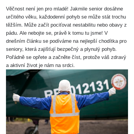
Věčnost⁣ není jen pro mladé! Jakmile senior‌ dosáhne
určitého věku, každodenní pohyb se může stát trochu
těžším. Může začít pociťovat nestabilitu ‍nebo obavy z
pádu. Ale ‍nebojte se, ​právě k‌ tomu tu jsme! V
dnešním článku⁤ se podíváme na nejlepší chodítka pro
‌seniory, která zajišťují bezpečný a ⁤plynulý pohyb.
Pořádně se opřete a⁤ začněte číst, ‌protože váš zdravý
a aktivní život je ⁤nám na srdci.