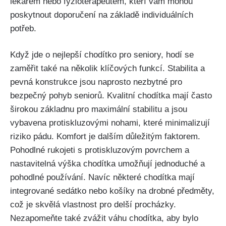
lékařem nebo fyzioterapeutem, kteří vám mohou
poskytnout doporučení na základě individuálních
potřeb. ⁤
Když jde o nejlepší chodítko pro seniory, hodí se
zaměřit také ⁣na několik klíčových funkcí. Stabilita a
pevná konstrukce jsou naprosto⁤ nezbytné pro​
bezpečný pohyb seniorů. Kvalitní chodítka mají často
širokou základnu pro maximální⁢ stabilitu a jsou
vybavena protiskluzovými nohami, ‌které minimalizují
riziko pádu. Komfort je‌ dalším⁢ důležitým faktorem.⁢
Pohodlné rukojeti s protiskluzovým⁣ povrchem a
nastavitelná výška chodítka umožňují jednoduché a
pohodlné používání.⁢ Navíc některé‍ chodítka mají
integrované sedátko nebo košíky na ​drobné​ předměty,
což ​je‌ skvělá vlastnost pro delší procházky.
Nezapomeňte také zvážit váhu chodítka, ‌aby bylo