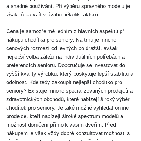
a snadné ‌používání. Při ⁤výběru správného modelu je
však⁢ třeba‌ vzít v úvahu‍ několik faktorů.
Cena je samozřejmě jedním z ⁣hlavních aspektů při
nákupu chodítka pro ​seniory. Na trhu je ‌mnoho
cenových ⁣rozmezí od ⁤levných po dražší,⁤ avšak
nejlepší volba záleží na ​individuálních potřebách a
preferencích seniorů. Doporučuje se investovat do​
vyšší kvality ‌výrobku, který ⁢poskytuje lepší stabilitu a
odolnost. Kde tedy zakoupit nejlepší​ chodítko pro‍
seniory? Existuje mnoho specializovaných prodejců a
⁣zdravotnických obchodů, které nabízejí široký výběr
chodítek pro seniory. Je​ také možné⁢ vyhledat online
prodejce, kteří nabízejí široké spektrum modelů a
⁣možnost doručení přímo k vašim​ dveřím. Před
nákupem je však vždy dobré konzultovat možnosti s