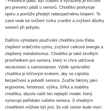
-⁢ Prevence pádů: Být stabilní a vyvážený je klíčové
pro prevenci pádů u seniorů. Chodítko poskytuje
⁣oporu a pomůže předejít nebezpečnému klopení. To
zase vede ke snížení rizika zranění​ a zvýšení důvěry
seniorů při pohybu.
Dalšími výhodami⁤ používání chodítka jsou třeba
zlepšení⁢ srdečního rytmu, zvýšení celkové energie a
zlepšený metabolismus. Chodítko je také​ skvělým
prostředkem⁤ pro seniora, který si chce udržovat
nezávislost a samostatnost. ⁣Výběr ⁣správného
chodítka je ‍klíčovým krokem, aby se zajistila‍
bezpečnost a pohodlí seniora. Zvažte faktory jako
ergonomie, hmotnost, výška, šířka a stabilita
chodítka, abyste našli ten nejlepší model, který
vyhovuje potřebám vašeho seniora. S vhodným
chodítkem můžete být jisti, že váš senior bude⁣ moci