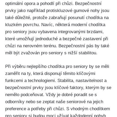
optimální opora a pohodlí při chůzi. Bezpečnostní
prvky jako ⁣například protiskluzové ‌gumové ​nohy jsou
také důležité,⁣ protože ⁢zabraňují posunutí chodítka na
kluzkém povrchu. Navíc, některá moderní ⁢chodítka
pro seniory ​jsou ⁢vybavena integrovanými ⁢brzdami,
které umožňují jednoduché ​a bezpečné zastavení při
chůzi na ‌nerovném terénu. Bezpečnostní pás‍ by také
měl ⁢být zvažován pro seniory s ⁤nižší stabilitou.
Při výběru ‌nejlepšího chodítka pro seniory by se měli
zaměřit‌ na ty,‍ která disponují těmito klíčovými
‌funkcemi a⁣ technologiemi. ⁣Stabilita, nastavitelnost a
bezpečnostní prvky jsou klíčové faktory, kterým by se
nemělo podceňovat. Vždy je dobré ⁤poradit se s
odborníky nebo se zeptat naše seniorové na jejich
preference a potřeby⁣ při chůzi. S vhodným chodítkem
pro seniory si budou moci užívat každodenní ⁤pohyb