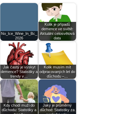
Kolik je případů
demence ve světě:
No_Ice_Wine_In_Bc_
Aktuální celosvětová
2026
data
Jak častý je výskyt
Kolik musím mít
demence? Statistiky a
odpracovaných let do
trendy v…
důchodu –…
Kdy chodí muži do
Jaký je průměrný
důchodu: Statistiky a
důchod: Statistiky za