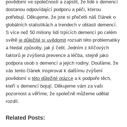
povědomí ve společnosti a zajistit, že lidé s demencí
dostanou odpovídající podporu a péči, kterou
potřebují. Děkujeme, že jste si přečetli náš článek o
globálních statistikách a trendech v oblasti demencí.
S více než 50 miliony lidí trpících demencí po celém
světě
je důležité si uvědomit
rozsah této problematiky
a hledat způsoby, jak jí čelit. Jedním z klíčových
faktorů je zvýšená prevence a léčba, stejně jako
podpora osob s demencí a jejich rodiny. Doufáme, že
vás tento článek inspiroval k dalšímu zvýšení
povědomí o
této důležité otázce
a k podpoře těch,
kteří s demencí bojují. Děkujeme vám za vaši
pozornost a věříme, že společně můžeme udělat
rozdíl.
Related Posts: