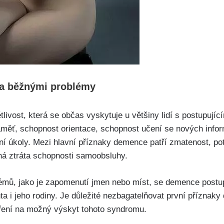
 a běžnými problémy
ivost, která se občas vyskytuje u většiny lidí s postupují
aměť, schopnost orientace, schopnost učení se nových info
 úkoly. Mezi hlavní příznaky demence patří zmatenost, po
ná ztráta schopnosti samoobsluhy.
lémů, jako je zapomenutí jmen nebo míst, se demence postu
enta i jeho rodiny. Je důležité nezbagatelňovat první příznak
ření na možný výskyt tohoto syndromu.