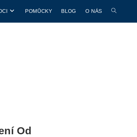
OCI
POMŮCKY
BLOG
O NÁS
ení Od