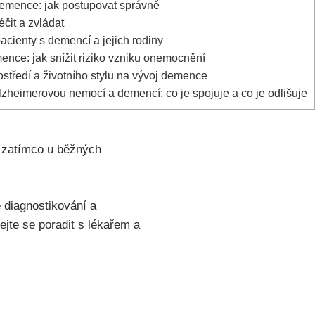
emence: jak postupovat správně
čit a zvládat
cienty s demencí a jejich rodiny
nce: jak snížit riziko vzniku onemocnění
rostředí a životního stylu na vývoj demence
zheimerovou nemocí a demencí: co je spojuje a co je odlišuje
, zatímco u běžných
é diagnostikování a
jte se poradit s lékařem a