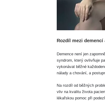
Rozdíl mezi demencí
Demence není jen zapomnětl
syndrom, který ovlivňuje p
vykonávat běžné každodenní
nálady a chování, a postup
Na rozdíl od běžných prob
vliv na kvalitu života paci
lékařskou pomoc při podez