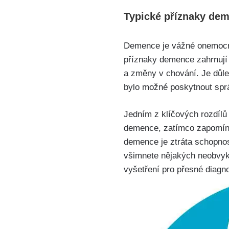
Typické příznaky dem
Demence je vážné onemocněn
příznaky demence zahrnují
a změny v chování. Je důl
bylo možné poskytnout spr
Jedním z klíčových rozdíl
demence, zatímco zapomíná
demence je ztráta schopnos
všimnete nějakých neobvykl
vyšetření pro přesné diagno