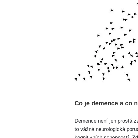
Co je demence a co n
Demence není jen prostá za
to vážná neurologická por
kognitivních schopností. Zd