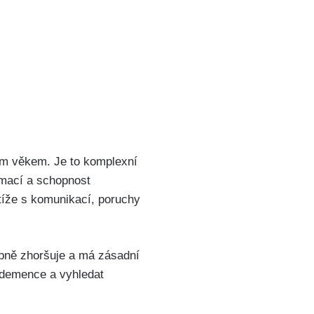
cím věkem. Je to komplexní
rmací a schopnost
tíže s komunikací, poruchy
pně zhoršuje a má zásadní
y demence a vyhledat