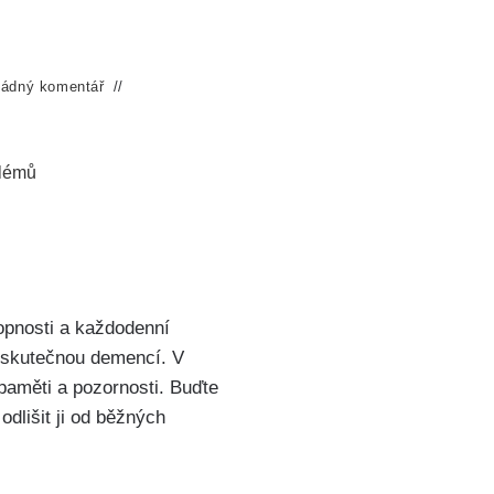
ádný komentář
blémů
hopnosti a každodenní
a skutečnou demencí. V
paměti a pozornosti. Buďte
odlišit ji od běžných