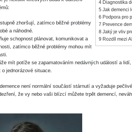
4
Diagnostika d
émů:
5
Jak demenci lé
6
Podpora pro pa
stupně zhoršují, zatímco běžné problémy
7
Prevence deme
obé a náhodné.
8
Jaký je vliv p
ňuje schopnost plánovat, komunikovat a
9
Rozdíl mezi Al
nosti, zatímco běžné problémy mohou mít
sti.
že mít potíže se zapamatováním nedávných událostí a lidí
 o jednorázové situace.
 demence není normální součástí stárnutí a vyžaduje pečliv
ezření, že vy nebo vaši blízcí můžete trpět demencí, neváhe