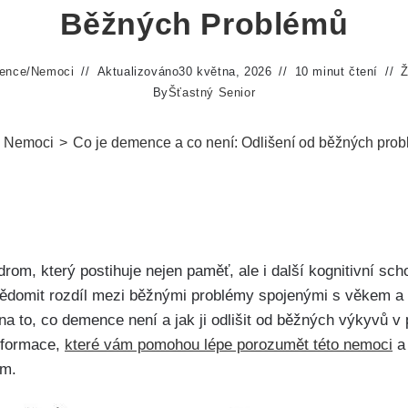
Běžných Problémů
ence
/
Nemoci
Aktualizováno
30 května, 2026
10 minut čtení
Ž
By
Šťastný Senior
Nemoci
>
Co je demence a co není: Odlišení od běžných pro
om, který postihuje nejen paměť, ale i další kognitivní sc
uvědomit rozdíl mezi běžnými problémy spojenými s věkem 
a to, co demence není a jak ji odlišit od běžných výkyvů v 
informace,
které vám pomohou lépe porozumět této nemoci
a 
em.