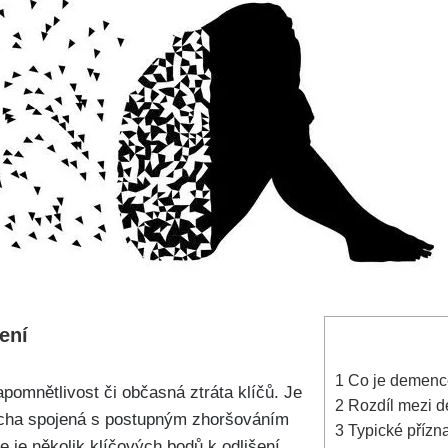
ení
1
Co je demence
pomnětlivost či občasná ztráta klíčů. Je
2
Rozdíl mezi d
ucha spojená s postupným zhoršováním
3
Typické přízn
e je několik klíčových bodů k odlišení