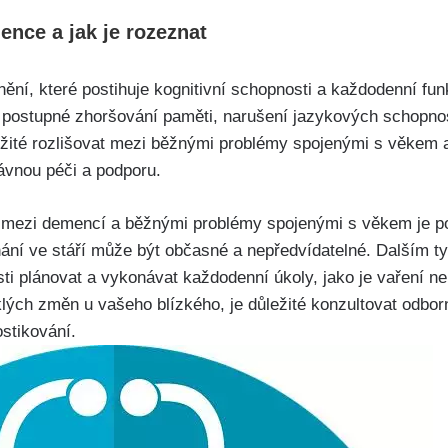
ence a jak je rozeznat
í, které postihuje kognitivní schopnosti a každodenní fun
 postupné zhoršování paměti, narušení jazykových schopnos
ežité rozlišovat mezi běžnými problémy spojenými s věkem
ávnou péči a podporu.
ů mezi demencí a běžnými problémy spojenými s věkem je p
ní ve stáří může být občasné a nepředvídatelné. Dalším 
ti plánovat a vykonávat každodenní úkoly, jako je vaření ne
ých změn u vašeho blízkého, je důležité konzultovat odborn
stikování.