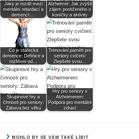
Jaký je rozdíl mezi
Alzheimer: Jak zvýšit
mentální retardací a
zájem postiženého o
demencí:…
koníčky a aktivity
Co je stařecká
Trénování paměti pro
demence: Definice a
seniory cvičení:
rozlišení od…
Zlepšete svou…
Hry pro seniory s
Skupinové hry a
Alzheimerem:
činnosti pro seniory:
Podpora pro mentální
Zábava bez věku
zdraví
MOHLO BY SE VÁM TAKÉ LÍBIT