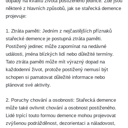
dopady na kvalitu života postiženého jedince. Zde jsou
některé z hlavních způsobů, jak se stařecká demence
projevuje:
1. Ztráta paměti: Jedním z nejčastějších příznaků
stařecké demence je postupná ztráta paměti.
Postižený jedinec může zapomínat na nedávné
události, jména blízkých lidí nebo důležité termíny.
Tato ztráta paměti může mít výrazný dopad na
každodenní život, protože postižený nemusí být
schopen si pamatovat důležité informace nebo
plánovat své aktivity.
2. Poruchy chování a osobnosti: Stařecká demence
může také ovlivnit chování a osobnost postiženého.
Lidé trpící touto formou demence mohou projevovat
zvýšenou podrážděnost, dezorientaci a náladovost,