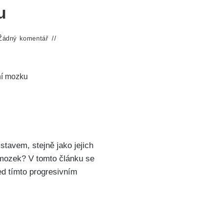
u
Žádný komentář
ní mozku
stavem, stejně jako jejich
j mozek? V tomto článku se
ed tímto progresivním