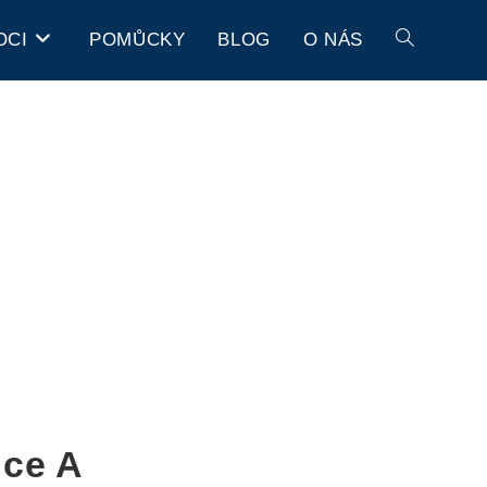
OCI
POMŮCKY
BLOG
O NÁS
nce A