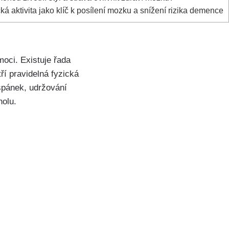
ká aktivita jako klíč k posílení mozku a snížení rizika demence
oci. Existuje řada
ří pravidelná fyzická
 spánek, udržování
holu.