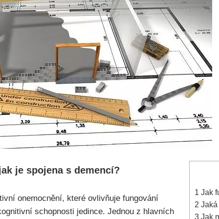
jak je spojena s demencí?
1
Jak f
vní onemocnění, které ovlivňuje fungování
2
Jaká 
ognitivní schopnosti jedince. Jednou z hlavních
3
Jak m