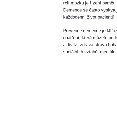
rolí mozku je řízení pamět
Demence se často vyskytuje
každodenní život pacientů i 
Prevence demence je klíčov
opatření, která můžete pod
aktivita, zdravá strava bo
sociálních vztahů, mentáln