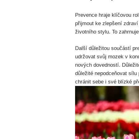
Prevence hraje klíčovou rol
přijmout ke zlepšení zdrav
životního stylu. To zahrnuj
Další důležitou součástí pr
udržovat svůj mozek v kondi
nových dovedností. Důležito
důležité nepodceňovat sílu
chránit sebe i své blízké p