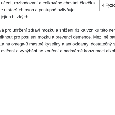
i, učení, rozhodování a celkového chování člověka.
4
Fyzic
 u starších osob a postupně ovlivňuje
jejich blízkých.
á pro udržení zdraví mozku a snížení rizika vzniku této nem
niknout pro posílení mozku a prevenci demence. Mezi ně pat
hatá na omega-3 mastné kyseliny a antioxidanty, dostatečný
í cvičení a vyhýbání se kouření a nadměrné konzumaci alko