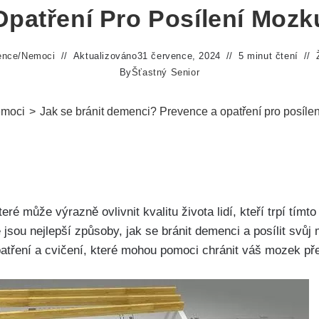
Opatření Pro Posílení Mozk
ence
/
Nemoci
Aktualizováno
31 července, 2024
5 minut čtení
By
Šťastný Senior
moci
>
Jak se bránit demenci? Prevence a opatření pro posíle
 může výrazně ovlivnit kvalitu života lidí, kteří trpí tímto 
 jsou nejlepší způsoby, jak se bránit demenci a posílit svů
atření a cvičení, které mohou pomoci chránit váš mozek př