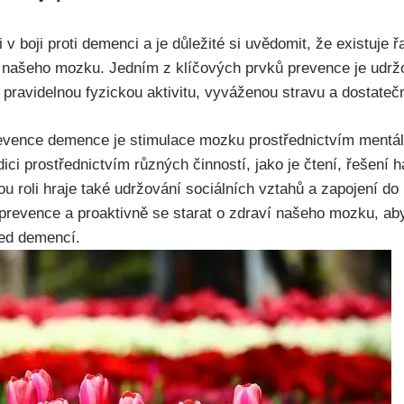
i v boji proti demenci a je důležité si uvědomit, že existuje
í našeho mozku. Jedním z klíčových prvků prevence je udrž
e pravidelnou fyzickou aktivitu, vyváženou stravu a dostate
evence demence je stimulace mozku prostřednictvím mentální
ci prostřednictvím různých činností, jako je čtení, řešení
u roli hraje také udržování sociálních vztahů a zapojení do 
 prevence a proaktivně se starat o zdraví našeho mozku, ab
řed demencí.