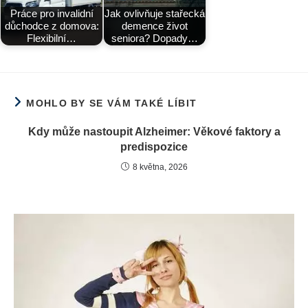
Práce pro invalidní
Jak ovlivňuje stařecká
důchodce z domova:
demence život
Flexibilní…
seniora? Dopady…
MOHLO BY SE VÁM TAKÉ LÍBIT
Kdy může nastoupit Alzheimer: Věkové faktory a
predispozice
8 května, 2026