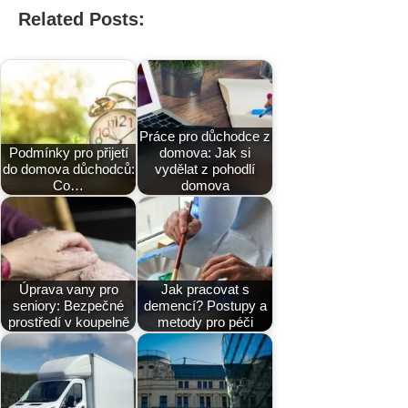
Related Posts:
Práce pro důchodce z
Podmínky pro přijetí
domova: Jak si
do domova důchodců:
vydělat z pohodlí
Co…
domova
Úprava vany pro
Jak pracovat s
seniory: Bezpečné
demencí? Postupy a
prostředí v koupelně
metody pro péči