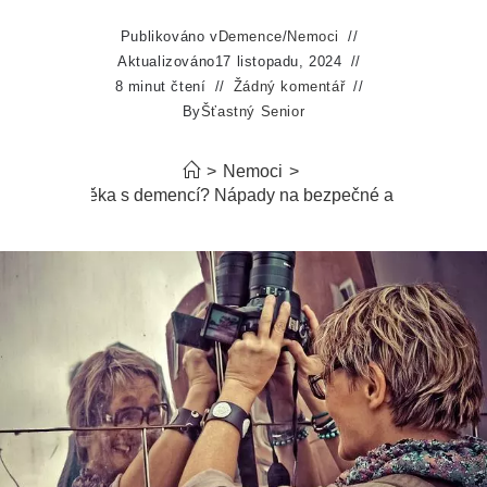
Publikováno v
Demence
/
Nemoci
Aktualizováno
17 listopadu, 2024
8 minut čtení
Žádný komentář
By
Šťastný Senior
>
Nemoci
>
t byt pro člověka s demencí? Nápady na bezpečné a přizpůsoben