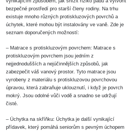
vynikajícím způsobem, jak snížit riziko pádu a vytvořit
bezpečné prostředí pro starší členy rodiny. Na trhu
existuje mnoho různých protiskluzových povrchů a
úchytek, které mohou být instalovány ve vaně. Zde je
seznam doporučených možností:
– Matrace s protiskluzovým povrchem: Matrace s
protiskluzovým povrchem jsou jedním z
nejjednodušších a nejúčinnějších způsobů, jak
zabezpečit váš vanový prostor. Tyto matrace jsou
vyrobeny z materiálu s protiskluzovou povrchovou
úpravou, která zabraňuje uklouznutí, i když je povrch
mokrý. Jsou odolné vůči vodě a snadno se udržují
čisté.
– Úchytka na skříňku: Úchytka je další vynikající
přídavek, který pomáhá seniorům s pevným úchopem