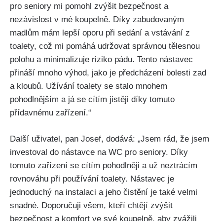
pro seniory mi pomohl zvýšit bezpečnost a
nezávislost v mé koupelně. Díky zabudovaným
madlům mám lepší oporu při sedání a vstávání z
toalety, což mi pomáhá udržovat správnou tělesnou
polohu a minimalizuje riziko pádu. Tento nástavec
přináší mnoho výhod, jako je předcházení bolesti zad
a kloubů. Užívání toalety se stalo mnohem
pohodlnějším a já se cítím jistěji díky tomuto
přídavnému zařízení.“
Další uživatel, pan Josef, dodává: „Jsem rád, že jsem
investoval do nástavce na WC pro seniory. Díky
tomuto zařízení se cítím pohodlněji a už neztrácím
rovnováhu při používání toalety. Nástavec je
jednoduchý na instalaci a jeho čistění je také velmi
snadné. Doporučuji všem, kteří chtějí zvýšit
bezpečnost a komfort ve své koupelně, aby zvážili