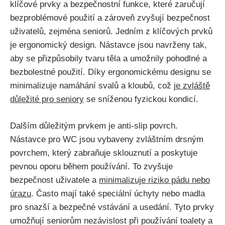
klíčové prvky a bezpečnostní funkce, které zaručují
bezproblémové použití a zároveň zvyšují bezpečnost
uživatelů, zejména seniorů. Jedním z klíčových prvků
je ergonomický design. Nástavce jsou navrženy tak,
aby se přizpůsobily tvaru těla a umožnily pohodlné a
bezbolestné použití. Díky ergonomickému designu se
minimalizuje namáhání svalů a kloubů, což
je zvláště
důležité pro seniory
se sníženou fyzickou kondicí.
Dalším důležitým prvkem je anti-slip povrch.
Nástavce pro WC jsou vybaveny zvláštním drsným
povrchem, který zabraňuje sklouznutí a poskytuje
pevnou oporu během používání. To zvyšuje
bezpečnost uživatele a
minimalizuje riziko pádu nebo
úrazu
. Často mají také speciální úchyty nebo madla
pro snazší a bezpečné vstávání a usedání. Tyto prvky
umožňují seniorům nezávislost při používání toalety a