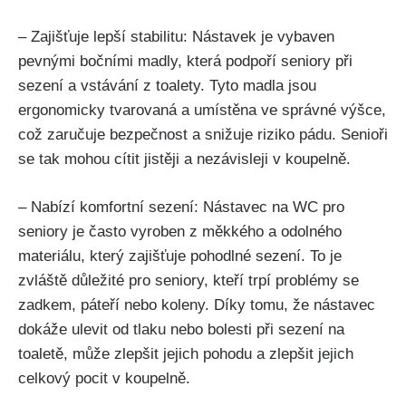
– Zajišťuje lepší stabilitu: Nástavek je vybaven
pevnými bočními madly, která podpoří seniory při
sezení a vstávání z toalety. Tyto madla jsou
ergonomicky tvarovaná a umístěna ve správné výšce,
což zaručuje bezpečnost a snižuje riziko pádu. Senioři
se tak mohou cítit jistěji a nezávisleji v koupelně.
– Nabízí komfortní sezení: Nástavec na WC pro
seniory je často vyroben z měkkého a odolného
materiálu, který zajišťuje pohodlné sezení. To je
zvláště důležité pro seniory, kteří trpí problémy se
zadkem, páteří nebo koleny. Díky tomu, že nástavec
dokáže ulevit od tlaku nebo bolesti při sezení na
toaletě, může zlepšit jejich pohodu a zlepšit jejich
celkový pocit v koupelně.