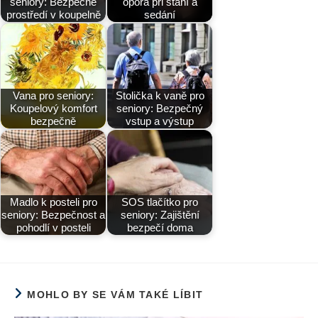
seniory: Bezpečné
opora při stání a
prostředí v koupelně
sedání
Vana pro seniory:
Stolička k vaně pro
Koupelový komfort
seniory: Bezpečný
bezpečně
vstup a výstup
Madlo k posteli pro
SOS tlačítko pro
seniory: Bezpečnost a
seniory: Zajištění
pohodlí v posteli
bezpečí doma
MOHLO BY SE VÁM TAKÉ LÍBIT