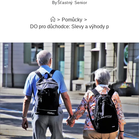
By
Šťastný Senior
>
Pomůcky
>
Karta IREDO pro důchodce: Slevy a výhody pro seniory