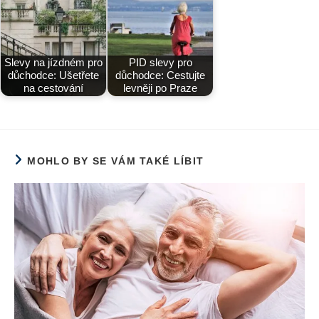
Slevy na jízdném pro
PID slevy pro
důchodce: Ušetřete
důchodce: Cestujte
na cestování
levněji po Praze
MOHLO BY SE VÁM TAKÉ LÍBIT