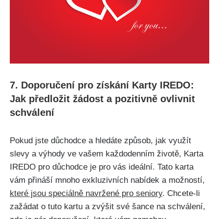
7. Doporučení pro získání Karty IREDO:
Jak předložit žádost a pozitivně ovlivnit
schválení
Pokud jste důchodce a hledáte způsob, jak využít
slevy a výhody ve vašem každodenním životě, Karta
IREDO pro důchodce je pro vás ideální. Tato karta
vám přináší mnoho exkluzivních nabídek a možností,
které jsou speciálně navržené pro seniory
. Chcete-li
zažádat o tuto kartu a zvýšit své šance na schválení,