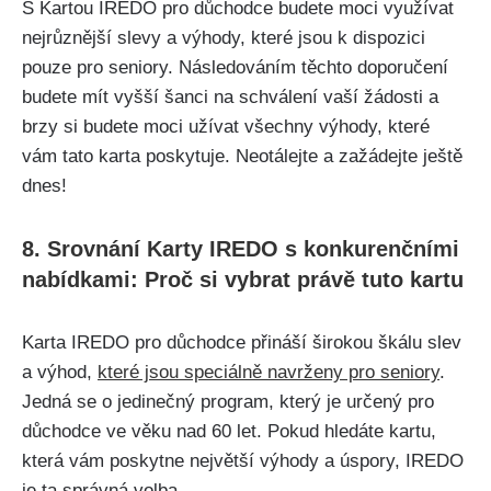
S Kartou IREDO pro důchodce budete moci využívat
nejrůznější slevy a výhody, které jsou k dispozici
pouze pro seniory. Následováním těchto doporučení
budete mít vyšší šanci na schválení vaší žádosti a
brzy si budete moci užívat všechny výhody, které
vám tato karta poskytuje. Neotálejte a zažádejte ještě
dnes!
8. Srovnání Karty IREDO s konkurenčními
nabídkami: Proč si vybrat právě tuto kartu
Karta IREDO pro důchodce přináší širokou škálu slev
a výhod,
které jsou speciálně navrženy pro seniory
.
Jedná se o jedinečný program, který je určený pro
důchodce ve věku nad 60 let. Pokud hledáte kartu,
která vám poskytne největší výhody a úspory, IREDO
je ta správná volba.