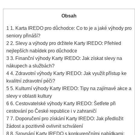
Obsah
1
1. Karta IREDO pro důchodce: Co to je a jaké výhody pro
seniory přináší?
2
2. Slevy a výhody pro držitele Karty IREDO: Přehled
nejlepších nabídek pro důchodce
3
3. Finanční výhody Karty IREDO: Jak získat slevy na
nákupech a službách?
4
4. Zdravotní výhody Karty IREDO: Jak využít přístup ke
kvalitní zdravotní péči?
5
5. Kulturní výhody Karty IREDO: Tipy na zajímavé akce a
slevy v oblasti kultury
6
6. Cestovatelské výhody Karty IREDO: Šetřete při
cestování po České republice i v zahraničí
7
7. Doporučení pro získání Karty IREDO: Jak předložit
žádost a pozitivně ovlivnit schválení
8
8. Srovnání Karty IREDO s konkurenčními nabídkami: