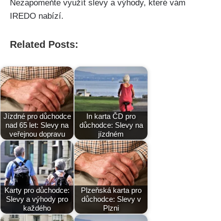
Nezapomeňte využít slevy a výhody, které vám
IREDO nabízí.
Related Posts:
Jízdné pro důchodce
In karta ČD pro
nad 65 let: Slevy na
důchodce: Slevy na
veřejnou dopravu
jízdném
Karty pro důchodce:
Plzeňská karta pro
Slevy a výhody pro
důchodce: Slevy v
každého
Plzni