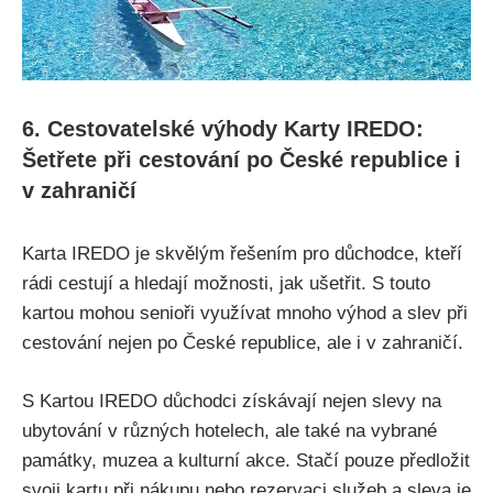
6. Cestovatelské výhody Karty IREDO:
Šetřete při cestování po České republice i
v zahraničí
Karta IREDO je skvělým řešením pro důchodce, kteří
rádi cestují a hledají možnosti, jak ušetřit. S touto
kartou mohou senioři využívat mnoho výhod a slev při
cestování nejen po České republice, ale i v zahraničí.
S Kartou IREDO důchodci získávají nejen slevy na
ubytování v různých hotelech, ale také na vybrané
památky, muzea a kulturní akce. Stačí pouze předložit
svoji kartu při nákupu nebo rezervaci služeb a sleva je