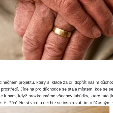
edinečném projektu, který si klade za cíl dopřát našim důch
 prostředí. Jídelna pro důchodce se stala místem, kde se s
 se k nám, když prozkoumáme všechny lahůdky, které tato jí
ěstě. Přečtěte si více a nechte se inspirovat tímto úžasným