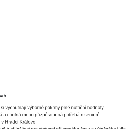
sah
 si vychutnají výborné pokrmy plné nutriční hodnoty
dá a chutná menu přizpůsobená potřebám seniorů
y v Hradci Králové