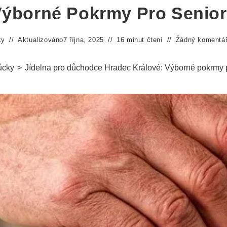
ýborné Pokrmy Pro Senio
ky
Aktualizováno
7 října, 2025
16 minut čtení
Žádný komentá
cky
>
Jídelna pro důchodce Hradec Králové: Výborné pokrmy 