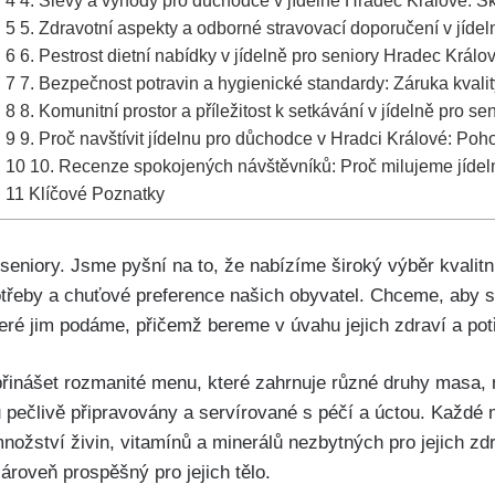
4
4. Slevy a výhody pro důchodce v jídelně Hradec Králové: Skv
5
5. Zdravotní aspekty a odborné stravovací doporučení v jíd
6
6. Pestrost dietní nabídky v jídelně pro seniory Hradec Král
7
7. Bezpečnost potravin a hygienické standardy: Záruka kvalit
8
8. Komunitní prostor a příležitost k setkávání v jídelně pro s
9
9. Proč navštívit jídelnu pro důchodce v Hradci Králové: Poh
10
10. Recenze spokojených návštěvníků: Proč milujeme jídeln
11
Klíčové Poznatky
eniory. Jsme pyšní na to, že nabízíme široký výběr kvalitníc
třeby a chuťové preference našich obyvatel. Chceme, aby s
teré jim podáme, přičemž bereme v úvahu jejich zdraví a pot
přinášet rozmanité menu, které zahrnuje různé druhy masa, 
 pečlivě připravovány a servírované s péčí a úctou. Každé 
množství živin, vitamínů a minerálů nezbytných pro jejich 
ároveň prospěšný pro jejich tělo.