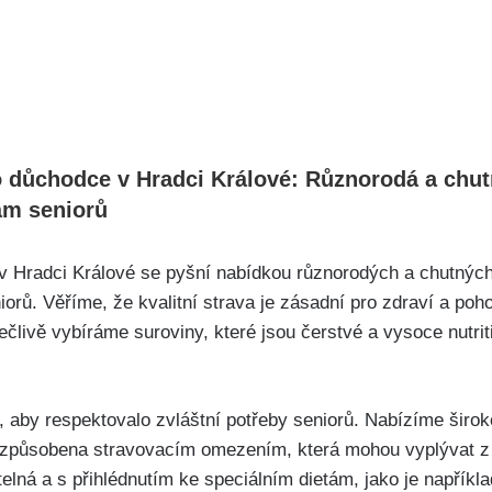
ro důchodce v Hradci Králové: Různorodá a chu
ám seniorů
v Hradci Králové se pyšní nabídkou různorodých a chutných j
orů. Věříme, že kvalitní strava je zásadní pro zdraví a poh
livě vybíráme suroviny, které jsou čerstvé a vysoce nutritiv
aby respektovalo zvláštní potřeby seniorů. Nabízíme širokou
řizpůsobena stravovacím omezením, která mohou vyplývat z 
itelná a s přihlédnutím ke speciálním dietám, jako je napříkl