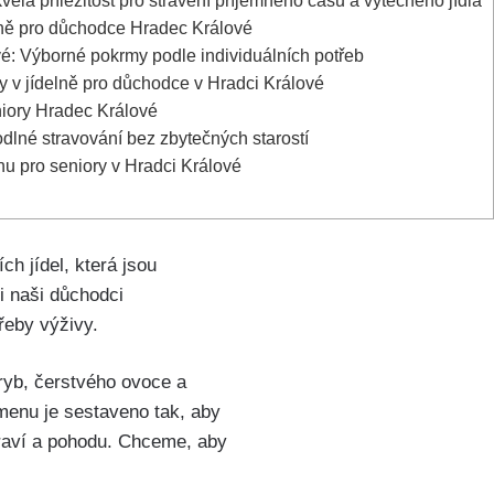
ělá příležitost pro strávení příjemného času a výtečného jídla
elně pro důchodce Hradec Králové
ové: Výborné pokrmy podle individuálních potřeb
y v jídelně pro důchodce v Hradci Králové
eniory Hradec Králové
odlné stravování bez zbytečných starostí
u pro seniory v Hradci Králové
h jídel, která jsou
i naši důchodci
řeby výživy.
ryb, čerstvého ovoce a
menu je sestaveno tak, aby
zdraví a pohodu. Chceme, aby