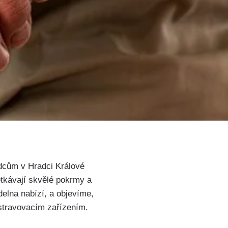
odcům v Hradci Králové
etkávají skvělé pokrmy a
delna nabízí, a objevíme,
 stravovacím zařízením.