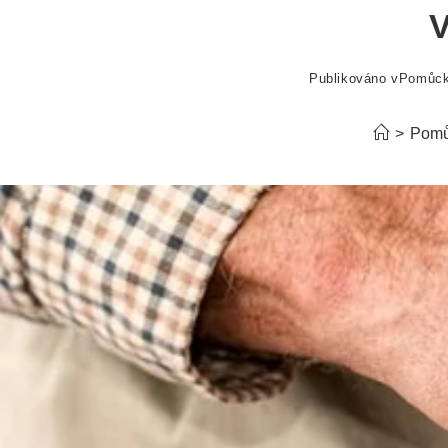
V
Publikováno v
Pomůc
>
Pomů