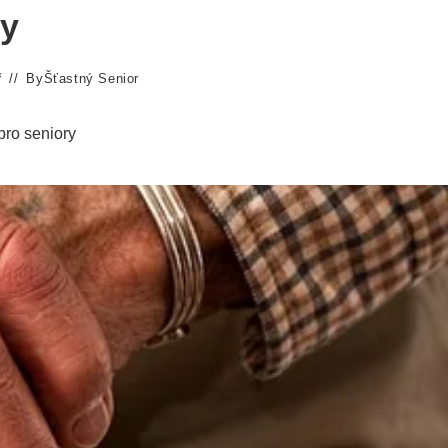
ry
ř
By
Šťastný Senior
pro seniory