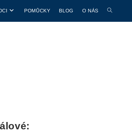
OCI
POMŮCKY
BLOG
O NÁS
álové: