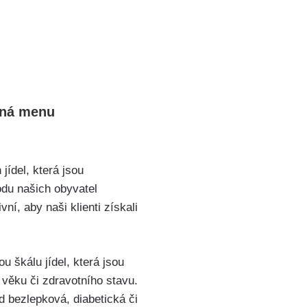
tná menu
ídel, která jsou
odu našich obyvatel
ní, aby naši klienti získali
 škálu jídel, která jsou
věku či zdravotního stavu.
ad bezlepková, diabetická či