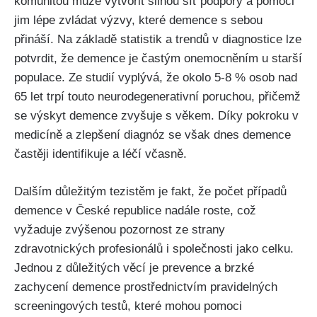
komunitou může vytvořit silnou síť podpory a pomoci
jim lépe zvládat výzvy, které demence s sebou
přináší. Na základě statistik a trendů v diagnostice lze
potvrdit, že demence je častým onemocněním u starší
populace. Ze studií vyplývá, že okolo 5-8 % osob nad
65 let trpí touto neurodegenerativní poruchou, přičemž
se výskyt demence zvyšuje s věkem. Díky pokroku v
medicíně a zlepšení diagnóz se však dnes demence
častěji identifikuje a léčí včasně.
Dalším důležitým tezistěm je fakt, že počet případů
demence v České republice nadále roste, což
vyžaduje zvýšenou pozornost ze strany
zdravotnických profesionálů i společnosti jako celku.
Jednou z důležitých věcí je prevence a brzké
zachycení demence prostřednictvím pravidelných
screeningových testů, které mohou pomoci