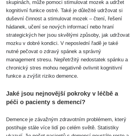
skupinách, může pomoci stimulovat mozek a udržet
kognitivní funkce ostré. Také je důležité udržovat si
duševní činnost a stimulovat mozek – čtení, řešení
hádanek, učení se nových informací nebo hraní
strategických her jsou skvělými způsoby, jak udržovat
mozku v dobré kondici. V neposlední řadě je také
nutné pečovat o zdravý spánek a správný
management stresu. Nepřetržitý nedostatek spánku a
chronický stres mohou negativně ovlivnit kognitivní
funkce a zvýšit riziko demence.
Jaké jsou nejnovější pokroky v léčbě a
péči o pacienty s demencí?
Demence je závažným zdravotním problémem, který
postihuje stále více lidí po celém světě. Statistiky
ukazují, že počet pacientů s demencí neustále roste a