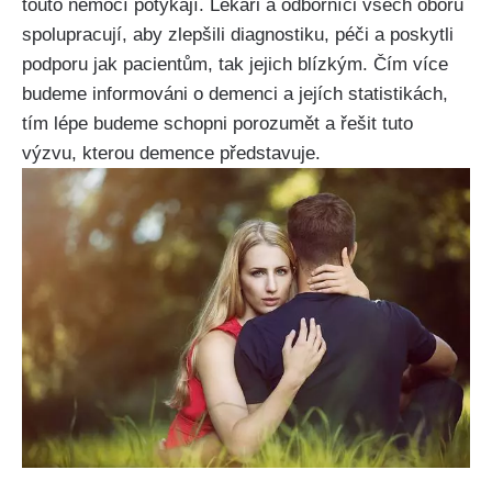
touto nemocí potýkají. Lékaři a odborníci všech oborů
spolupracují, aby zlepšili diagnostiku, péči a poskytli
podporu jak pacientům, tak jejich blízkým. Čím více
budeme informováni o demenci a jejích statistikách,
tím lépe budeme schopni porozumět a řešit tuto
výzvu, kterou demence představuje.