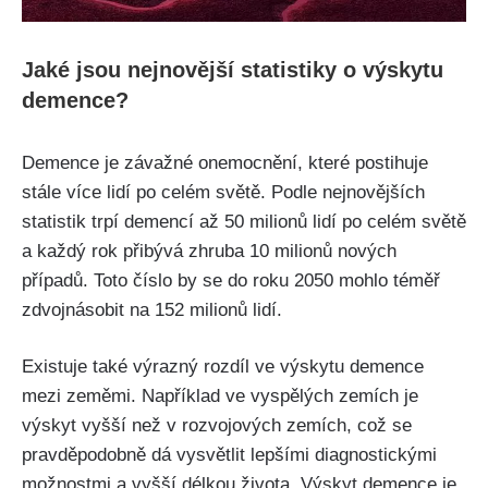
Jaké jsou nejnovější statistiky o výskytu
demence?
Demence je závažné onemocnění, které postihuje
stále více lidí po celém světě. Podle nejnovějších
statistik trpí demencí až 50 milionů lidí po celém světě
a každý rok přibývá zhruba 10 milionů nových
případů. Toto číslo by se do roku 2050 mohlo téměř
zdvojnásobit na 152 milionů lidí.
Existuje také výrazný rozdíl ve výskytu demence
mezi zeměmi. Například ve vyspělých zemích je
výskyt vyšší než v rozvojových zemích, což se
pravděpodobně dá vysvětlit lepšími diagnostickými
možnostmi a vyšší délkou života. Výskyt demence je