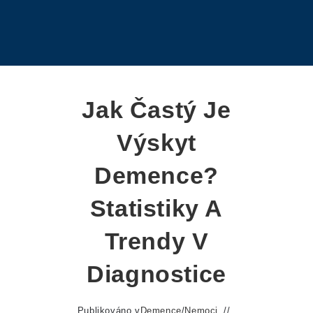
Jak Častý Je
Výskyt
Demence?
Statistiky A
Trendy V
Diagnostice
Publikováno v
Demence
/
Nemoci