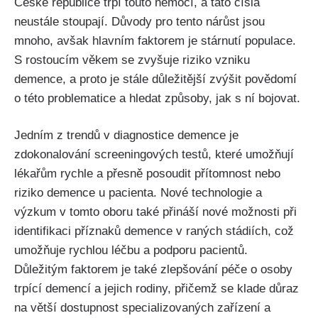
České republice trpí touto nemocí, a tato čísla
neustále stoupají. Důvody pro tento nárůst jsou
mnoho, avšak hlavním faktorem je stárnutí populace.
S rostoucím věkem se zvyšuje riziko vzniku
demence, a proto je stále důležitější zvýšit povědomí
o této problematice a hledat způsoby, jak s ní bojovat.
Jedním z trendů v diagnostice demence je
zdokonalování screeningových testů, které umožňují
lékařům rychle a přesně posoudit přítomnost nebo
riziko demence u pacienta. Nové technologie a
výzkum v tomto oboru také přináší nové možnosti při
identifikaci příznaků demence v raných stádiích, což
umožňuje rychlou léčbu a podporu pacientů.
Důležitým faktorem je také zlepšování péče o osoby
trpící demencí a jejich rodiny, přičemž se klade důraz
na větší dostupnost specializovaných zařízení a