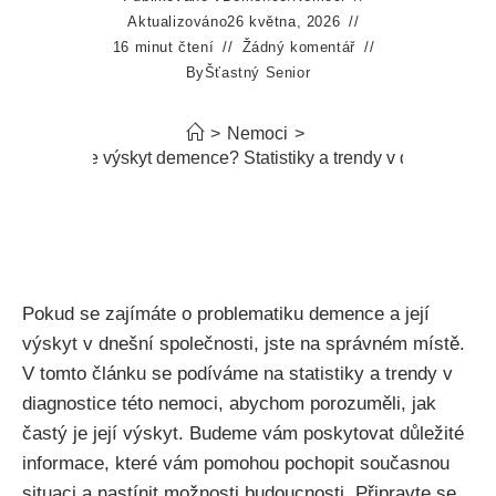
Aktualizováno
26 května, 2026
16 minut čtení
Žádný komentář
By
Šťastný Senior
>
Nemoci
>
Jak častý je výskyt demence? Statistiky a trendy v diagnostice
Pokud se zajímáte o problematiku demence a její
výskyt v dnešní společnosti, jste na správném místě.
V tomto článku se podíváme na statistiky a trendy v
diagnostice této nemoci, abychom porozuměli, jak
častý je její výskyt. Budeme vám poskytovat důležité
informace, které vám pomohou pochopit současnou
situaci a nastínit možnosti budoucnosti. Připravte se