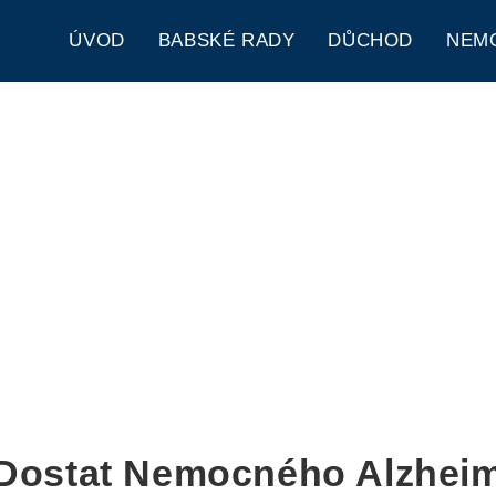
ÚVOD
BABSKÉ RADY
DŮCHOD
NEM
Dostat Nemocného Alzhei