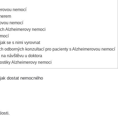
merovou nemocí
imerem
rovou nemocí
ách Alzheimerovy nemoci
emocí
jak se s nimi vyrovnat
ých odborných konzultací pro pacienty s Alzheimerovou nemocí
í na návštěvu u doktora
nostiky Alzheimerovy nemoci
, jak dostat nemocného
osti.