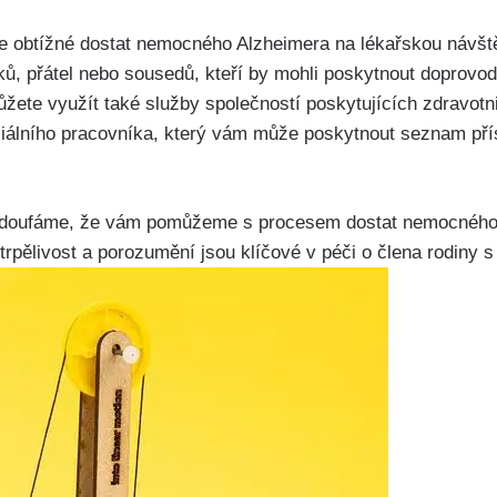
je obtížné dostat nemocného Alzheimera na lékařskou návšt
ů, přátel nebo sousedů, kteří by mohli poskytnout doprovod.
ete využít také služby společností poskytujících zdravotn
iálního pracovníka, který vám může poskytnout seznam pří
 doufáme, že vám pomůžeme s procesem dostat nemocného 
rpělivost a porozumění jsou klíčové v péči o člena rodiny 