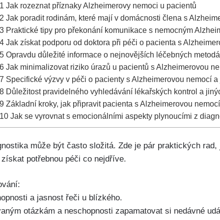
1
Jak rozeznat příznaky Alzheimerovy nemoci u pacientů
2
Jak poradit rodinám, které mají v domácnosti člena s Alzhei
3
Praktické tipy pro překonání komunikace s nemocným Alzhe
4
Jak získat podporu od doktora při péči o pacienta s Alzheime
5
Opravdu důležité informace o nejnovějších léčebných metod
6
Jak minimalizovat riziko úrazů u pacientů s Alzheimerovou n
7
Specifické výzvy v péči o pacienty s Alzheimerovou nemocí a 
8
Důležitost pravidelného vyhledávání lékařských kontrol a jin
9
Základní kroky, jak připravit pacienta s Alzheimerovou nemoc
10
Jak se vyrovnat s emocionálními aspekty plynoucími z diag
iagnostika může být často složitá. Zde je pár praktických rad
získat potřebnou péči co nejdříve.
ování:
pnosti a jasnost řeči u blízkého.
vaným otázkám a neschopnosti zapamatovat si nedávné udál