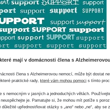
 které mají v domácnosti člena s Alzheimerovo
omácnosti člena s Alzheimerovou nemocí, může být dostat n
které praktické rady,
které vám mohou pomoci
s tímto pro
e s nemocným v jasných a jednoduchých větách. Používejte 
 neuspěchejte je. Pamatujte si, že mohou mít potíže s por
ké důležité upřednostňovat otázky s „ano“ nebo „ne“, aby se 