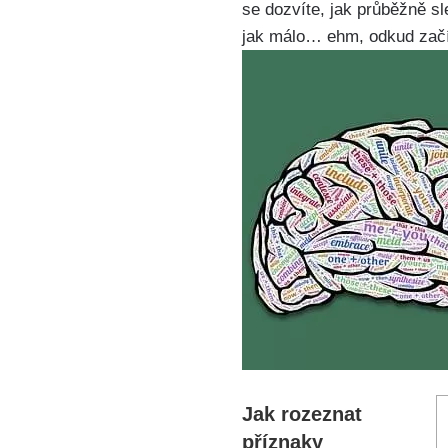
se dozvíte, jak průběžně sl
jak málo… ehm, odkud začí
Jak rozeznat
příznaky