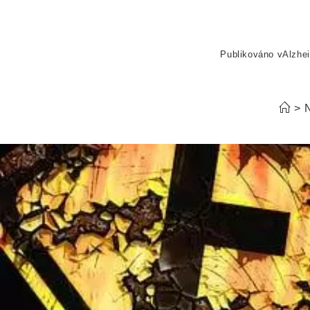
Publikováno v
Alzhe
>