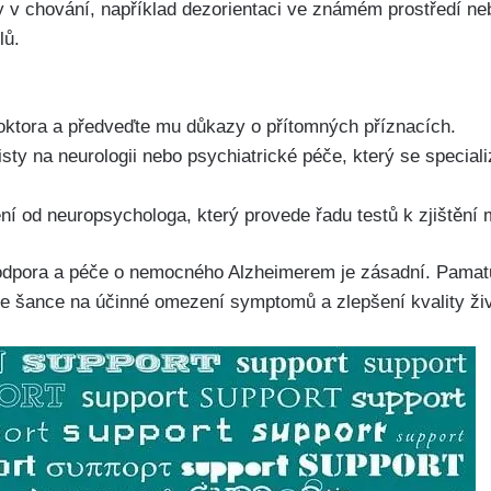
 v chování, například dezorientaci ve známém prostředí ne
lů.
oktora a předveďte mu důkazy o přítomných příznacích.
isty na neurologii nebo psychiatrické péče, který se special
ní od neuropsychologa, který provede řadu testů k zjištění
odpora a péče o nemocného Alzheimerem je zásadní. Pamatu
 je šance na účinné omezení symptomů a zlepšení kvality ži