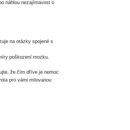
bo náhlou nezajímavost o
izuje na otázky spojené s
 míry poškození mozku.
jte, že čím dříve je nemoc
vota pro vámi milovanou