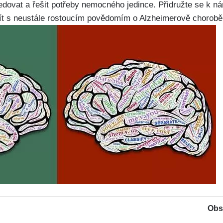
edovat a řešit potřeby nemocného jedince. Přidružte se k ná
t s neustále rostoucím povědomím o Alzheimerově chorobě
Obs