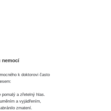
u nemocí
emocného k doktorovi často
cesem:
pomalý a zřetelný hlas.
ozuměním a vyjádřením,
zabránilo zmatení.