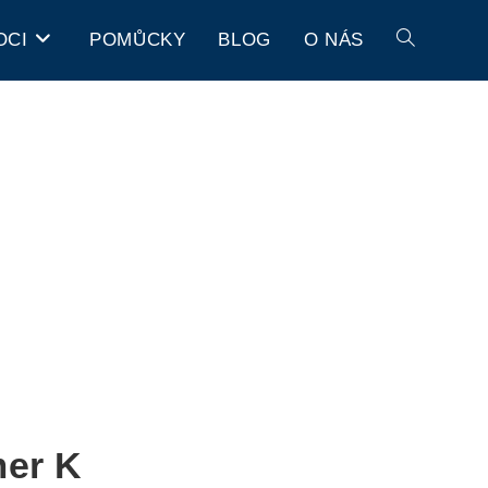
OCI
POMŮCKY
BLOG
O NÁS
mer K