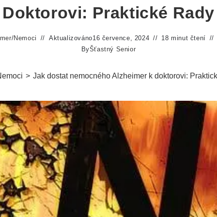
Doktorovi: Praktické Rady
imer
/
Nemoci
Aktualizováno
16 července, 2024
18 minut čtení
By
Šťastný Senior
Nemoci
>
Jak dostat nemocného Alzheimer k doktorovi: Praktic