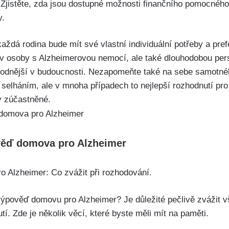
jistěte, zda jsou dostupné možnosti finančního pomocného kr
y.
každá rodina bude mít své vlastní individuální potřeby a pref
v osoby s Alzheimerovou nemocí, ale také dlouhodobou persp
hodnější v budoucnosti. Nezapomeňte také na sebe samotnéh
selháním, ale v mnoha případech to nejlepší rozhodnutí pro
y zúčastněné.
věď domova pro Alzheimer
 Alzheimer: Co zvážit při rozhodování.
výpověď domovu pro Alzheimer? Je důležité pečlivě zvážit v
tí. Zde je několik věcí, které byste měli mít na paměti.