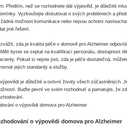
: Předtím, než se rozhodnete dát výpověď, je důležité ml
pomínky. Vyzkoušejte diskutovat o svých problémech a předst
 žádná možnost komunikace nebo nejsou ochotni nasloucha
at jiné řešení.
é zvážit, zda je kvalita péče v domově pro Alzheimer odpoví
Měli byste se zeptat na kvalifikaci personálu, dostupnost l
acienty. Pokud si nejste jisti, zda je péče dostatečná, může
ovnat jejich standardy a služby.
výpovědi je důležité a ovlivní životy všech zúčastněných. J
ožnosti. Buďte pevní ve svém rozhodnutí a pamatujte, že zde
ozhodování.
 rozhodování o výpovědi domova pro Alzheimer