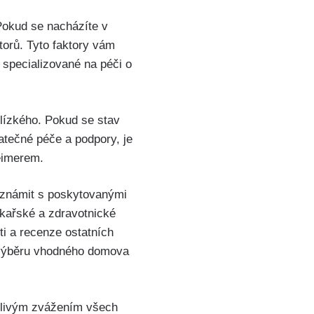
Pokud se nacházíte v
torů. Tyto faktory vám
 specializované na péči o
blízkého. Pokud se stav
atečné péče a podpory, je
heimerem.
eznámit s poskytovanými
lékařské a zdravotnické
ti a recenze ostatních
i výběru vhodného domova
člivým zvážením všech