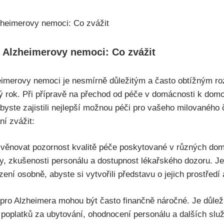
 Alzheimerovy nemoci: Co zvážit
eimerovy nemoci je nesmírně důležitým a často obtížným r
 rok. Při přípravě na přechod od péče v domácnosti k domo
abyste zajistili nejlepší možnou péči pro vašeho milovaného 
ní zvážit:
té věnovat pozornost kvalitě péče poskytované v různých do
py, zkušenosti personálu a dostupnost lékařského dozoru. Je
zení osobně, abyste si vytvořili představu o jejich prostředí
pro Alzheimera mohou být často finančně náročné. Je důlež
ě poplatků za ubytování, ohodnocení personálu a dalších slu