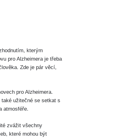
ozhodnutím, kterým
vu pro Alzheimera je třeba
člověka. Zde je pár věcí,
movech pro Alzheimera.
 také užitečné se setkat s
 a atmosféře.
ité zvážit všechny
žeb, které mohou být