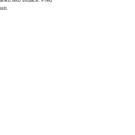
ránku této situace. Před
sti.