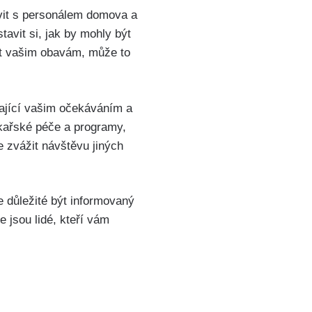
uvit s personálem domova a
avit si, jak by mohly být
t vašim obavám, může to
dající vašim očekáváním a
ékařské péče a programy,
te zvážit návštěvu jiných
e důležité být informovaný
 jsou lidé, kteří vám