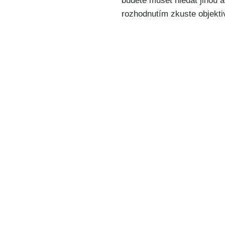
budete muset hledat jinou a
rozhodnutím zkuste objekti