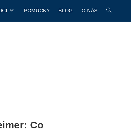
OCI
POMŮCKY
BLOG
O NÁS
eimer: Co