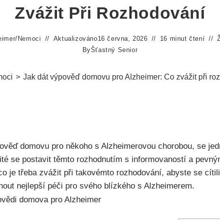
Zvážit Při Rozhodování
eimer
/
Nemoci
Aktualizováno
16 června, 2026
16 minut čtení
By
Šťastný Senior
oci
>
Jak dát výpověď domovu pro Alzheimer: Co zvážit při ro
ověď domovu pro někoho s Alzheimerovou chorobou, se jedn
ežité se postavit těmto rozhodnutím s informovaností a pev
 je třeba zvážit při takovémto rozhodování, abyste se cítili
out nejlepší péči pro svého blízkého s Alzheimerem.