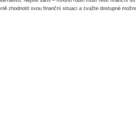
lternativu. Nejste sami – mnoho rodin musí řešit finanční st
vně zhodnotit svou finanční situaci a zvažte dostupné možno