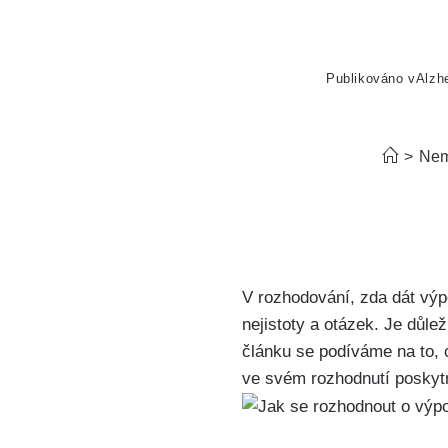
Publikováno v
Alzh
>
Nem
V rozhodování, zda dát výp
nejistoty a otázek. Je důl
článku se podíváme na to, co
ve svém rozhodnutí poskytn