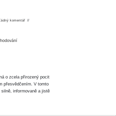
Žádný komentář
zhodování
á o zcela přirozený pocit
ným přesvědčením. V tomto
 silně, informovaně a jistě