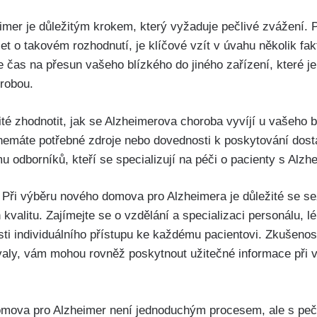
er je důležitým krokem, který vyžaduje pečlivé zvážení. 
et o takovém rozhodnutí, je klíčové vzít v úvahu několik fak
 čas na přesun vašeho blízkého do jiného zařízení, které je
robou.
ité zhodnotit, jak se Alzheimerova choroba vyvíjí u vašeho 
 nemáte potřebné zdroje nebo dovednosti k poskytování dost
 odborníků, kteří se specializují na péči o pacienty s Alz
 Při výběru nového domova pro Alzheimera je důležité se s
h kvalitu. Zajímejte se o vzdělání a specializaci personálu, 
ti individuálního přístupu ke každému pacientovi. Zkušenos
hovaly, vám mohou rovněž poskytnout užitečné informace př
mova pro Alzheimer není jednoduchým procesem, ale s pe