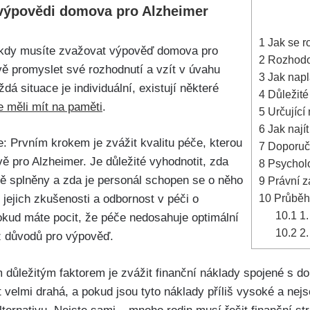
 výpovědi domova pro Alzheimer
1
Jak se r
, kdy musíte zvažovat výpověď domova pro
2
Rozhodov
ivě promyslet své rozhodnutí a vzít v úvahu
3
Jak napl
dá situace je individuální, existují některé
4
Důležité
e měli mít na paměti
.
5
Určující
6
Jak nají
: Prvním krokem je zvážit kvalitu péče, kterou
7
Doporuče
ě pro Alzheimer. Je důležité vyhodnotit, zda
8
Psycholo
ně splněny a zda je personál schopen se o něho
9
Právní zá
10
Průběh 
o jejich zkušenosti a odbornost v péči o
10.1
1.
kud máte pocit, že péče nedosahuje optimální
10.2
2.
z důvodů pro výpověď.
m důležitým faktorem je zvážit finanční náklady spojené s 
velmi drahá, a pokud jsou tyto náklady příliš vysoké a nejs