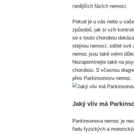
ranějších fázích nemoci.
Pokud je u vás nebo u vaš
způsobů, jak si vzít kontro
se s touto chorobou dokázal
stejnou nemocí, sdílet své 
nemoc jsou také velmi důleži
Nezapomínejte také na psyc
chorobou. S včasnou diagnó
přes Parkinsonovu nemoc.
Jaký vliv má Parkins
Parkinsonova nemoc je neur
řadu fyzických a motorický