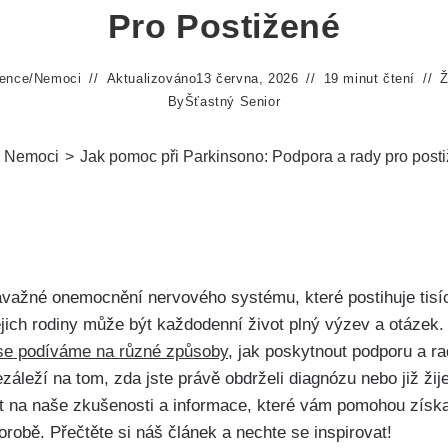
Pro Postižené
ence
/
Nemoci
Aktualizováno
13 června, 2026
19 minut čtení
Ž
By
Šťastný Senior
Nemoci
>
Jak pomoc při Parkinsono: Podpora a rady pro post
važné onemocnění nervového systému, které postihuje tisíc
jich rodiny může být každodenní život plný výzev a otázek. 
se podíváme na různé způsoby
, jak poskytnout podporu a r
záleží na tom, zda jste právě obdrželi diagnózu nebo již ži
 na naše zkušenosti a informace, které vám pomohou získat
horobě. Přečtěte si náš článek a nechte se inspirovat!