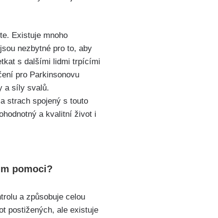
te. Existuje mnoho
 jsou nezbytné pro to, aby
kat s dalšími lidmi trpícími
ičení pro Parkinsonovu
 a síly svalů.
 strach spojený s touto
odnotný a kvalitní život i
jim pomoci?
trolu a způsobuje celou
t postižených, ale existuje