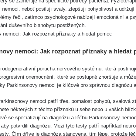
který se zaměřuje na specifické potřeby pacienta. Fyzioterap
nemoci, neboť posilují svaly, zlepšují pohyblivost a udržuj
lémy řeči, zatímco psychologové nabízejí emocionální a ps
ování duševního blahobytu postižených.
novy nemoci: Jak rozpoznat příznaky a hledat
rodegenerativní porucha nervového systému, která postihuj
progresivní onemocnění, které se postupně zhoršuje a může o
ky Parkinsonovy nemoci je klíčové pro správnou diagnózu a
Parkinsonovy nemoci patří třes, pomalost pohybů, svalová z
ete některých z těchto příznaků u sebe nebo u vašich blízký
vé se specializují na diagnózu a léčbu Parkinsonovy nemo
, aby potvrdili diagnózu. Mezi tyto testy patří například neu
sty. Čím dříve je diagnóza stanovena, tím lépe, protože lé