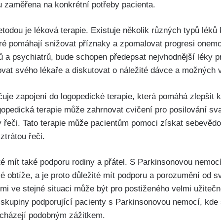
ou zaměřena na konkrétní potřeby pacienta.
todou je léková terapie. Existuje několik různých typů léků k
ré pomáhají snižovat příznaky a zpomalovat progresi onem
ů a psychiatrů, bude schopen předepsat nejvhodnější léky p
ovat svého lékaře a diskutovat o náležité dávce a možných v
uje zapojení do logopedické terapie, která pomáhá zlepšit 
pedická terapie může zahrnovat cvičení pro posilování sva
y řeči. Tato terapie může pacientům pomoci získat sebevěd
ztrátou řeči.
ité mít také podporu rodiny a přátel. S Parkinsonovou nemo
é obtíže, a je proto důležité mít podporu a porozumění od s
dmi ve stejné situaci může být pro postiženého velmi užitečn
a skupiny podporující pacienty s Parkinsonovou nemocí, kde 
procházejí podobným zážitkem.