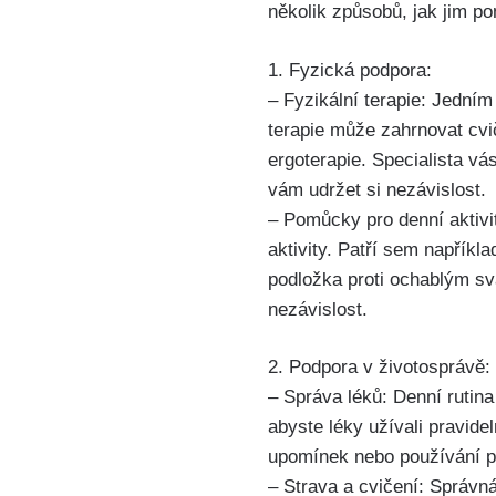
několik způsobů, jak jim pom
1. Fyzická podpora:
– Fyzikální terapie: Jedním
terapie může zahrnovat cvi
ergoterapie. Specialista vá
vám udržet si nezávislost.
– Pomůcky pro denní aktivi
aktivity. Patří sem napříkl
podložka proti ochablým s
nezávislost.
2. Podpora v životosprávě:
– Správa léků: Denní rutina
abyste léky užívali pravide
upomínek nebo používání pi
– Strava a cvičení: Správn