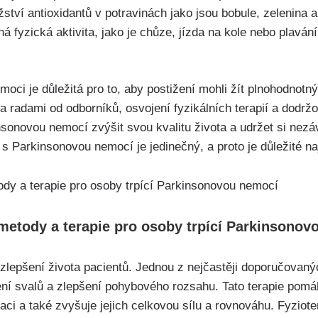
tví antioxidantů v potravinách jako jsou bobule, zelenina 
 fyzická aktivita, jako je chůze, jízda na kole nebo plaván
ci je důležitá pro to, aby postižení mohli žít plnohodnotný 
a radami od odborníků, osvojení fyzikálních terapií a dodrž
onovou nemocí zvýšit svou kvalitu života a udržet si nezávi
s Parkinsonovou nemocí je jedinečný, a proto je důležité nají
etody a terapie pro osoby trpící Parkinsonov
 zlepšení života pacientů. Jednou z nejčastěji doporučovaný
ení svalů a zlepšení pohybového rozsahu. Tato terapie pomá
aci a také zvyšuje jejich celkovou sílu a rovnováhu. Fyziot