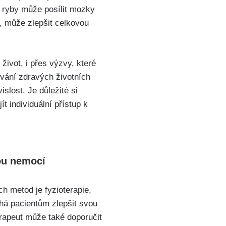
a ryby může posílit mozky
í, může zlepšit celkovou
život, i přes výzvy, které
ování zdravých životních
slost. Je důležité si
t individuální přístup k
ou nemocí
ch metod je fyzioterapie,
há pacientům zlepšit svou
erapeut může také doporučit