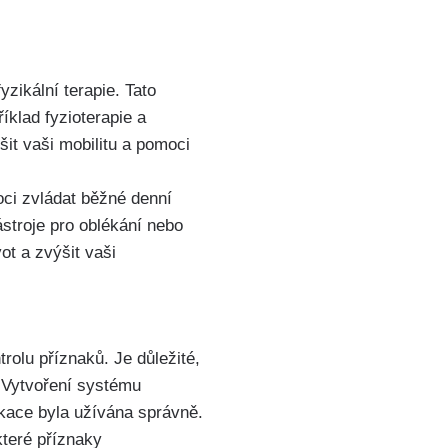
zikální terapie. Tato
klad fyzioterapie a
šit vaši mobilitu a pomoci
ci zvládat běžné denní
ástroje pro oblékání nebo
t a zvýšit vaši
rolu příznaků. Je důležité,
. Vytvoření systému
ikace byla užívána správně.
které příznaky