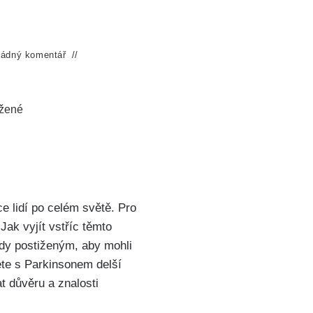
ádný komentář
ižené
e lidí po celém světě. Pro
Jak vyjít vstříc těmto
ady postiženým, aby mohli
jete s Parkinsonem delší
 důvěru a znalosti