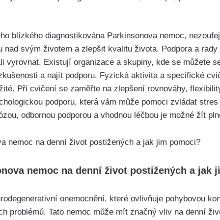
eho blízkého diagnostikována Parkinsonova nemoc, nezoufej
lu nad svým životem a zlepšit kvalitu života. Podpora a rady
i vyrovnat. Existují organizace a skupiny, kde se můžete set
zkušenosti a najít podporu. Fyzická aktivita a specifické cv
té. Při cvičení se zaměřte na zlepšení rovnováhy, flexibility
hologickou podporu, která vám může pomoci zvládat stres a
zou, odbornou podporou a vhodnou léčbou je možné žít plnoh
onova nemoc na denní život postižených a jak 
odegenerativní onemocnění, které ovlivňuje pohybovou kon
ch problémů. Tato nemoc může mít značný vliv na denní živo