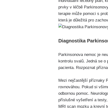
individuální léčebný plán, 
prvky v léčbě Parkinsonovy 
terapie může pomoci s prob
která je důležitá pro zach
Diagnostika Parkinso
Parkinsonova nemoc je neu
kontrolu svalů. Jedná se o 
pacienta. Rozpoznat přízna
Mezi nejčastější příznaky 
rovnováhou. Pokud si všimn
odbornou pomoc. Neurologo
příslušné vyšetření a testy
MRI scan mozku a krevní te