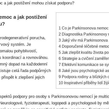
emoc a jak postižení
u?
1
Co je Parkinsonova nemoc a
2
Diagnostika Parkinsonovy n
rodegenerativní porucha,
3
Jaký vliv má Parkinsonova 
ervový systém. Je
4
Doporučené léčebné metody 
omalou pohyblivostí,
5
Jak zlepšit kvalitu života
 s koordinací a rovnováhou.
6
Strategie a cvičení zaměř
mný dopad na každodenní
7
Efektivní komunikace se s
xistuje celá řada podpůrných
8
Jaké jsou psychologické as
9
Podpora rodiny a blízkých 
přispět k zlepšení jejich
10
Inspirativní příběhy lidí ž
aspektů podpory pro osoby s Parkinsonovou nemocí je multid
eurologové, fyzioterapeuti, logopedi a psychologové by měl