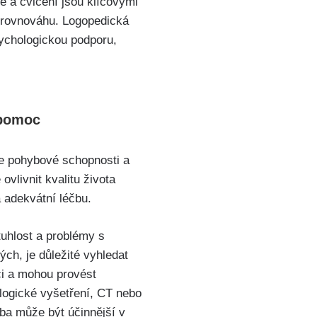
ie a cvičení jsou klíčovými
í rovnováhu. Logopedická
ychologickou podporu,
 pomoc
e pohybové schopnosti a
vlivnit kvalitu života
 adekvátní léčbu.
tuhlost a problémy s
ch, je důležité vyhledat
ci a mohou provést
rologické vyšetření, CT nebo
čba může být účinnější v