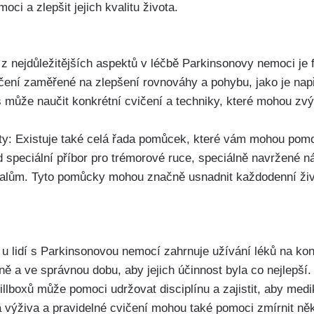
oci a zlepšit jejich kvalitu života.
 z nejdůležitějších aspektů v léčbě Parkinsonovy nemoci je fy
čení zaměřené na zlepšení rovnováhy a pohybu, jako je napří
s může naučit konkrétní cvičení a techniky, které mohou zvý
ty: Existuje také celá řada pomůcek, které vám mohou pomo
ad speciální příbor pro trémorové ruce, speciálně navržené n
valům. Tyto pomůcky mohou značně usnadnit každodenní živo
 u lidí s Parkinsonovou nemocí zahrnuje užívání léků na kont
lně a ve správnou dobu, aby jejich účinnost byla co nejlepší
llboxů může pomoci udržovat disciplínu a zajistit, aby med
á výživa a pravidelné cvičení mohou také pomoci zmírnit ně