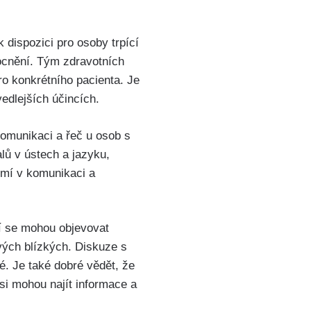
 dispozici pro osoby trpící
ocnění. Tým zdravotních
ro konkrétního pacienta. Je
edlejších účincích.
komunikaci a řeč u osob s
lů v ústech a jazyku,
omí v komunikaci a
cí se mohou objevovat
vých blízkých. Diskuze s
é. Je také dobré vědět, že
si mohou najít informace a