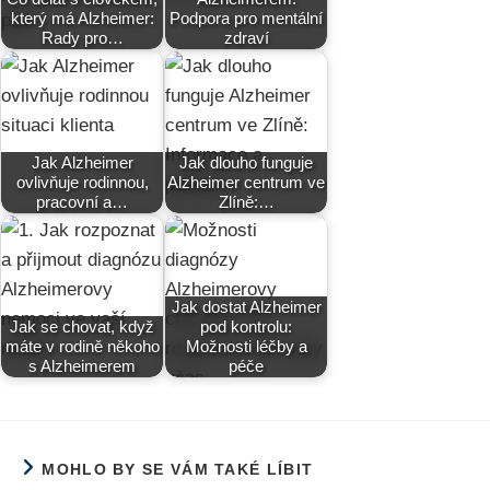
který má Alzheimer:
Podpora pro mentální
Rady pro…
zdraví
Jak Alzheimer
Jak dlouho funguje
ovlivňuje rodinnou,
Alzheimer centrum ve
pracovní a…
Zlíně:…
Jak dostat Alzheimer
Jak se chovat, když
pod kontrolu:
máte v rodině někoho
Možnosti léčby a
s Alzheimerem
péče
MOHLO BY SE VÁM TAKÉ LÍBIT