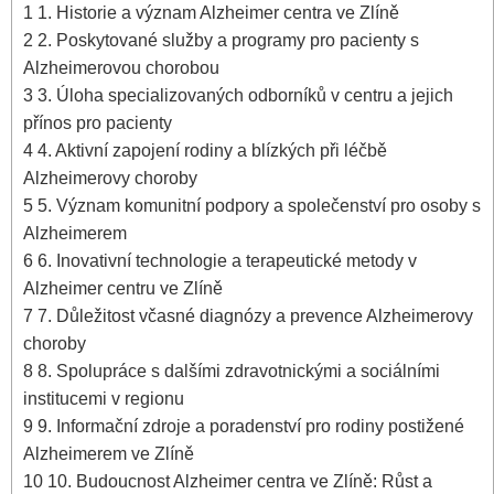
1
1. Historie a význam Alzheimer centra ve Zlíně
2
2. Poskytované služby a programy pro pacienty s
Alzheimerovou chorobou
3
3. Úloha specializovaných odborníků v centru a jejich
přínos pro pacienty
4
4. Aktivní zapojení rodiny a blízkých při léčbě
Alzheimerovy choroby
5
5. Význam komunitní podpory a společenství pro osoby s
Alzheimerem
6
6. Inovativní technologie a terapeutické metody v
Alzheimer centru ve Zlíně
7
7. Důležitost včasné diagnózy a prevence Alzheimerovy
choroby
8
8. Spolupráce s dalšími zdravotnickými a sociálními
institucemi v regionu
9
9. Informační zdroje a poradenství pro rodiny postižené
Alzheimerem ve Zlíně
10
10. Budoucnost Alzheimer centra ve Zlíně: Růst a