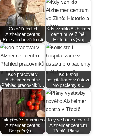
Co dělá ředitel
Kdy vzniklo Alzheimer
Alzheimer centra:
centrum ve Zlíně:
Role a odpovědnosti
Historie a vývoj
Kdo pracoval v
Kolik stojí
Alzheimer centru:
hospitalizace v ústavu
Přehled pracovníků…
pro pacienty s…
Jak převézt mámu do
Kdy se bude otevírat
Alzheimer centra:
Alzheimer centrum
Bezpečný a…
Třebíč: Plány…