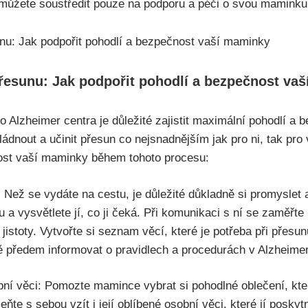
můžete soustředit pouze na podporu a péči o svou maminku
esunu: Jak podpořit pohodlí a bezpečnost va
Alzheimer centra je důležité zajistit maximální pohodlí a b
ládnout a učinit přesun co nejsnadnějším jak pro ni, tak pro v
nost vaší maminky během tohoto procesu:
Než se vydáte na cestu, je důležité důkladně si promyslet 
a vysvětlete jí, co ji čeká. Při komunikaci s ní se zaměřte
it jistoty. Vytvořte si seznam věcí, které je potřeba při přesu
předem informovat o pravidlech a procedurách v Alzheimer
bní věci: Pomozte mamince vybrat si pohodlné oblečení, kte
ňte s sebou vzít i její oblíbené osobní věci, které jí posky