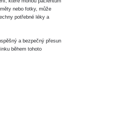
vení, které mohou pacientům
dměty nebo fotky, může
echny potřebné léky a
 úspěšný a bezpečný přesun
aminku během tohoto