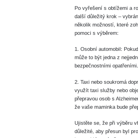
Po vyřešení s obtížemi a r
další důležitý krok – vybrá
několik možností, které zo
pomoci s výběrem:
1. Osobní automobil: Pokud 
může to být jedna z nejjed
bezpečnostními opatřeními.
2. Taxi nebo soukromá dopr
využít taxi služby nebo ob
přepravou osob s Alzheimero
že vaše maminka bude pře
Ujistěte se, že při výběru
důležité, aby přesun byl p