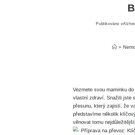
B
Publikováno v
Alzhe
>
Nemo
Vezmete svou maminku do Al
vlastní zdraví. Snažili jst
přesunu, který zajistí, že
představíme několik klíčov
věnovat tomu nejdůležitější