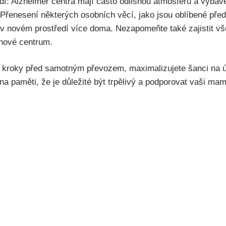
edí: Alzheimer centra mají často odlišnou atmosféru a vyba
Přenesení některých osobních věcí, jako jsou oblíbené pře
v novém prostředí více doma. Nezapomeňte také zajistit vš
nové centrum.
vé kroky před samotným převozem, maximalizujete šanci na
na paměti, že je důležité být trpělivý a podporovat vaši m