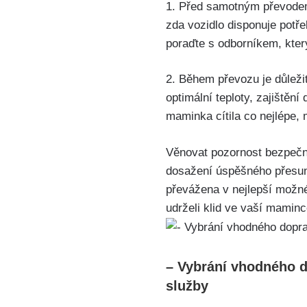
1. Před samotným převodem 
zda vozidlo disponuje potř
poraďte s odborníkem, kte
2. Během převozu je důležit
optimální teploty, zajiště
maminka cítila co nejlépe,
Věnovat pozornost bezpečn
dosažení úspěšného přesunu
převážena v nejlepší možné 
udrželi klid ve vaší maminc
– Vybrání vhodného d
služby