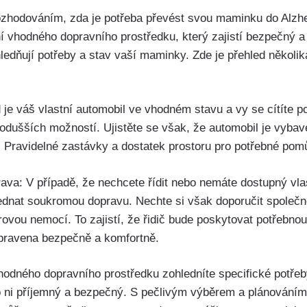
ozhodováním, zda je potřeba převést svou maminku do Alzh
ní vhodného dopravního prostředku, který zajistí bezpečný a
hledňují potřeby a stav vaší maminky. Zde je přehled několi
je váš vlastní automobil ve vhodném stavu a vy se cítíte poh
nodušších možností. Ujistěte se však, že automobil je vyba
 Pravidelné zastávky a dostatek prostoru pro potřebné pomů
ava: V případě, že nechcete řídit nebo nemáte dostupný vla
jednat soukromou dopravu. Nechte si však doporučit společn
vou nemocí. To zajistí, že řidič bude poskytovat potřebnou 
pravena bezpečně a komfortně.
 vhodného dopravního prostředku zohledníte specifické potře
ro ni příjemný a bezpečný. S pečlivým výběrem a plánováním