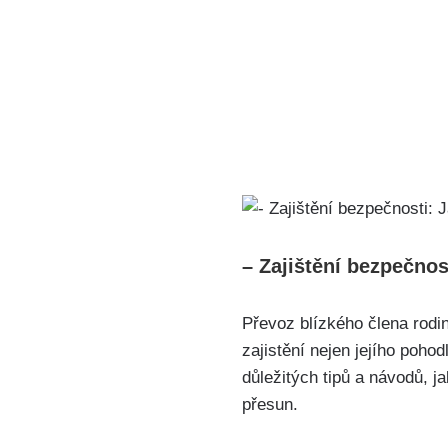
– Zajištění bezpečno
Převoz blízkého člena rodi
zajistění nejen jejího poho
důležitých tipů a návodů, j
přesun.