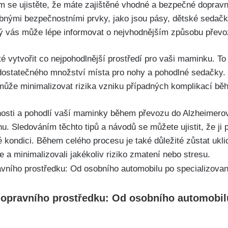
se ujistěte, že máte zajištěné vhodné a bezpečné dopravní 
ebnými bezpečnostními prvky, jako jsou pásy, dětské sedačk
rý vás může lépe informovat o nejvhodnějším způsobu přev
é vytvořit co nejpohodlnější prostředí pro vaši maminku. To
ní dostatečného množství místa pro nohy a pohodlné sedačky.
 může minimalizovat rizika vzniku případných komplikací bě
osti a pohodlí vaší maminky během převozu do Alzheimerova
. Sledováním těchto tipů a návodů se můžete ujistit, že ji 
kondici. Během celého procesu je také důležité zůstat uklidn
e a minimalizovali jakékoliv riziko zmatení nebo stresu.
opravního prostředku: Od osobního automobil