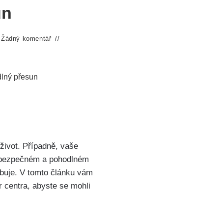
un
Žádný komentář
dlný přesun
život. Případně, vaše
 po bezpečném a pohodlném
ebuje. V tomto článku vám
 centra, abyste se mohli