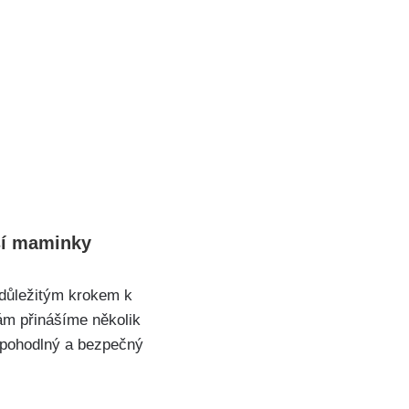
aší maminky
 důležitým krokem k
vám přinášíme několik
jí pohodlný a bezpečný