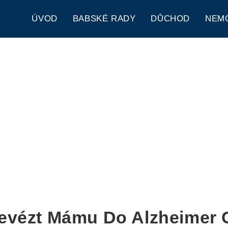
ÚVOD
BABSKÉ RADY
DŮCHOD
NEM
evézt Mámu Do Alzheimer 