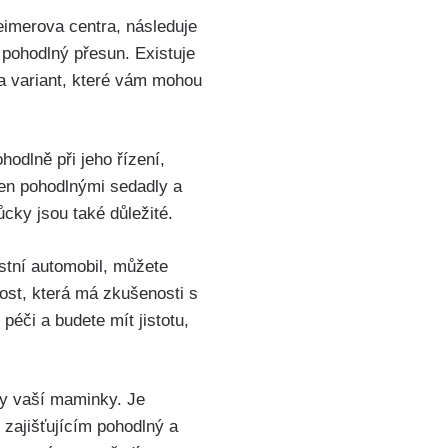
eimerova centra, následuje
 pohodlný přesun. Existuje
ka variant, které vám mohou
odlně při jeho řízení,
ven pohodlnými sedadly a
cky jsou také důležité.
stní automobil, můžete
ost, která má zkušenosti s
péči a budete mít jistotu,
by vaší maminky. Je
 zajišťujícím pohodlný a