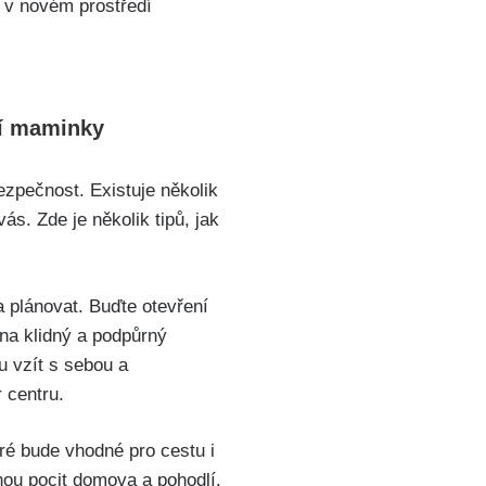
 v novém prostředí
ší maminky
ezpečnost. Existuje několik
ás. Zde je několik tipů, jak
a plánovat. Buďte otevření
 na klidný a podpůrný
nu vzít s sebou a
 centru.
ré bude vhodné pro cestu i
tnou pocit domova a pohodlí.