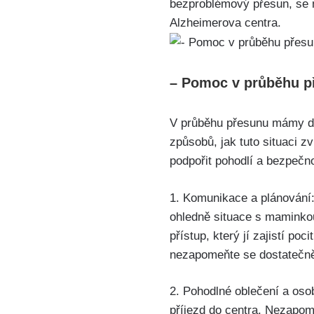
bezproblémový přesun, se 
Alzheimerova centra.
– Pomoc v průběhu př
V průběhu přesunu mámy do 
způsobů, jak tuto situaci zv
podpořit pohodlí a bezpeč
1. Komunikace a plánování: 
ohledně situace s maminkou 
přístup, který jí zajistí poc
nezapomeňte se dostatečně 
2. Pohodlné oblečení a oso
příjezd do centra. Nezapome