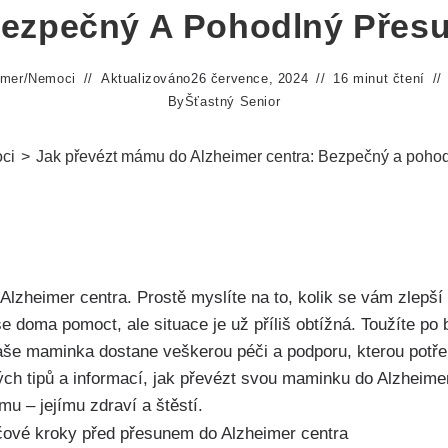
ezpečný A Pohodlný Přes
imer
/
Nemoci
Aktualizováno
26 července, 2024
16 minut čtení
By
Šťastný Senior
ci
>
Jak převézt mámu do Alzheimer centra: Bezpečný a poho
zheimer centra. Prostě myslíte na to, kolik se vám zlepší 
e se doma pomoct, ale situace je už příliš obtížná. Toužíte
 vaše maminka dostane veškerou péči a podporu, kterou potř
ých tipů a informací, jak převézt svou maminku do Alzheimer
mu – jejímu zdraví a štěstí.