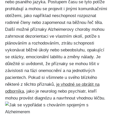
nebo psaného jazyka. Postupem času se tyto potíže
prohlubují a mohou se projevit i jinými komunikačními
obtížemi, jako například neschopnost rozpoznat
rodinné členy nebo zapomenout na běžnou řeč těla.
Další možné příznaky Alzheimerovy choroby mohou
zahrnovat dezorientaci ve vlastním okolí, potíže s
plánováním a rozhodováním, ztrátu schopnosti
vykonávat běžné úkoly nebo sebeobsluhu, opakující
se otázky, emocionální labilitu a změny nálady. Je
důležité si uvědomit, že příznaky se mohou lišit v
závislosti na fázi onemocnění a na jednotlivých
pacientech. Pokud si všimnete u svého blízkého
některé z těchto příznaků,
je vhodné se obrátit na
odborníka
, jako je neurolog nebo psychiatr, kteří
mohou provést diagnózu a navrhnout vhodnou léčbu.