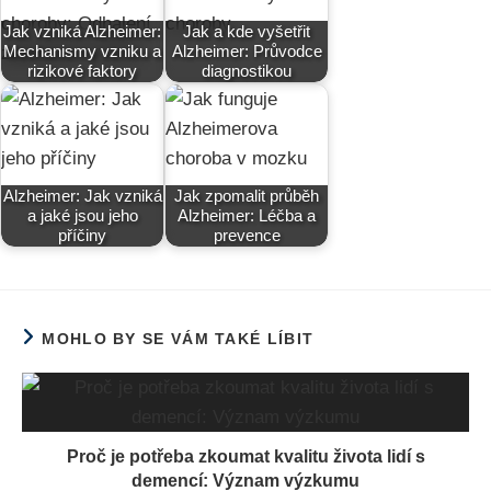
Jak vzniká Alzheimer:
Jak a kde vyšetřit
Mechanismy vzniku a
Alzheimer: Průvodce
rizikové faktory
diagnostikou
Alzheimer: Jak vzniká
Jak zpomalit průběh
a jaké jsou jeho
Alzheimer: Léčba a
příčiny
prevence
MOHLO BY SE VÁM TAKÉ LÍBIT
Proč je potřeba zkoumat kvalitu života lidí s
demencí: Význam výzkumu