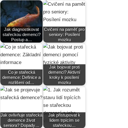
Jak diagnostikovat
Cvičení na paměť pro
stařeckou demenci?
seniory: Posílení
Postup a…
mozku
Jak bojovat proti
Co je stařecká
demenci? Aktivní
demence: Definice a
kroky k posílení
rozlišení od…
mozku
Jak ovlivňuje stařecká
Jak přistupovat k
demence život
lidem trpícím se
seniora? Dopady…
stařeckou…