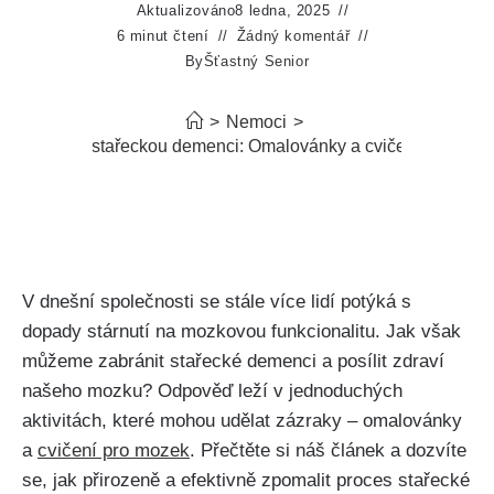
Aktualizováno
8 ledna, 2025
6 minut čtení
Žádný komentář
By
Šťastný Senior
>
Nemoci
>
ak zpomalit stařeckou demenci: Omalovánky a cvičení pro moz
V dnešní společnosti se stále více lidí potýká s
dopady stárnutí na mozkovou funkcionalitu. Jak však
můžeme zabránit stařecké demenci a posílit zdraví
našeho mozku? Odpověď leží v jednoduchých
aktivitách, které mohou udělat zázraky – omalovánky
a
cvičení pro mozek
. Přečtěte si náš článek a dozvíte
se, jak přirozeně a efektivně zpomalit proces stařecké