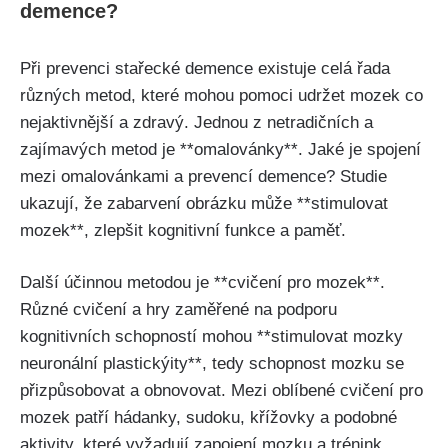
demence?
Při prevenci stařecké demence existuje celá řada
různých metod, které mohou pomoci udržet mozek co
nejaktivnější a zdravý. Jednou z netradičních a
zajímavých metod je **omalovánky**. Jaké je spojení
mezi omalovánkami a prevencí demence? Studie
ukazují, že zabarvení obrázku může **stimulovat
mozek**, zlepšit kognitivní funkce a paměť.
Další účinnou metodou je **cvičení pro mozek**.
Různé cvičení a hry zaměřené na podporu
kognitivních schopností mohou **stimulovat mozky
neuronální plastickýity**, tedy schopnost mozku se
přizpůsobovat a obnovovat. Mezi oblíbené cvičení pro
mozek patří hádanky, sudoku, křížovky a podobné
aktivity, které vyžadují zapojení mozku a trénink