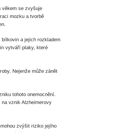
cím věkem se zvyšuje
eraci mozku a tvorbě
en.
ílkovin a jejich rozkladem
n vytváří plaky, které
oroby. Nejenže může zánět
 vzniku tohoto onemocnění.
i na vznik Alzheimerovy
mohou zvýšit riziko jejího