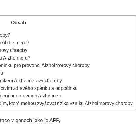
Obsah
roby?
i Alzheimeru?
erovy choroby
iku Alzheimeru?
réninku pro prevenci Alzheimerovy choroby
ru
nikem Alzheimerovy choroby
ictvím zdravého spánku a odpočinku
ojení pro prevenci Alzheimeru
dím, které mohou zvyšovat riziko vzniku Alzheimerovy choroby
tace v genech jako je APP,