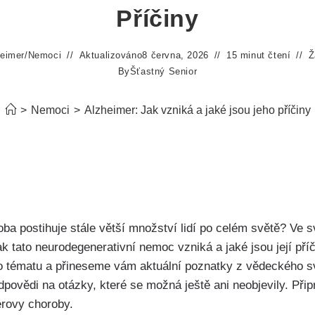
Příčiny
eimer
/
Nemoci
Aktualizováno
8 června, 2026
15 minut čtení
Ž
By
Šťastný Senior
>
Nemoci
>
Alzheimer: Jak vzniká a jaké jsou jeho příčiny
ba postihuje stále větší množství lidí po celém světě? Ve s
jak tato neurodegenerativní nemoc vzniká a jaké jsou její pří
 tématu a přineseme vám aktuální poznatky z vědeckého svě
ovědi na otázky, které se možná ještě ani neobjevily. Připr
erovy choroby.