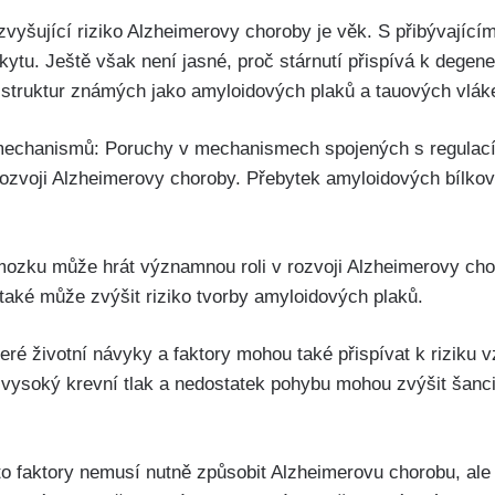
r zvyšující riziko Alzheimerovy choroby je věk. S přibývají
kytu. Ještě však není jasné, proč stárnutí přispívá k degen
 struktur známých jako amyloidových plaků a tauových vlák
mechanismů: Poruchy v mechanismech spojených s regulací b
rozvoji Alzheimerovy choroby. Přebytek amyloidových bílkovi
 mozku může hrát významnou roli v rozvoji Alzheimerovy ch
také může zvýšit riziko tvorby amyloidových plaků.
které životní návyky a faktory mohou také přispívat k riziku
, vysoký krevní tlak a nedostatek pohybu mohou zvýšit šanc
yto faktory nemusí nutně způsobit Alzheimerovu chorobu, ale 