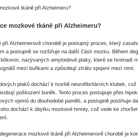
ce mozkové tkáně při Alzheimeru?
ři Alzheimerově chorobě je postupný proces, který zasahu
m a postupně se rozšiřuje na další části mozku. Během de
 bílkovin, nazývaných amyloidové plaky, které se hromadí
signálů mezi buňkami a způsobují ztrátu spojení mezi nimi.
ových plaků dochází k tvorbě neurofibrilárních klubek, což
ůsobují poškození buněk. Tento proces postupuje přes hip
vých vjemů do dlouhodobé paměti, a postupně postihuje da
oho dochází k úbytku mozkové hmoty, což vede ke zhoršení 
ení.
e degenerace mozkové tkáně při Alzheimerově chorobě je ko