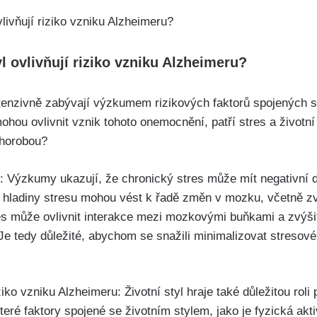
yl ovlivňují riziko vzniku Alzheimeru?
ntenzivně zabývají výzkumem rizikových faktorů spojených 
mohou ovlivnit vznik tohoto onemocnění, patří stres a životní
chorobou?
: Výzkumy ukazují, že chronický stres může mít negativní
ší hladiny stresu mohou vést k řadě změn v mozku, včetně z
s může ovlivnit interakce mezi mozkovými buňkami a zvýšit
e tedy důležité, abychom se snažili minimalizovat stresové 
ziko vzniku Alzheimeru: Životní styl hraje také důležitou roli 
ré faktory spojené se životním stylem, jako je fyzická akti