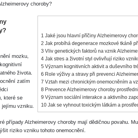
iny
y?
1
Jaké jsou hlavní příčiny Alzheimerovy cho
2
Jak probíhá degenerace mozkové tkáně př
3
Vliv genetických faktorů na vznik Alzheim
cnění mozku,
4
Jak stres a životní styl ovlivňují riziko vzn
kognitivní
5
Význam kognitivních aktivit a duševního t
atného života.
6
Role výživy a stravy při prevenci Alzheime
mocnění zatím
7
Vztah mezi chronickým onemocněním a vz
ědci
8
Prevence Alzheimerovy choroby prostředn
9
Význam sociální interakce a aktivního zap
ů, které se
10
Jak se vyhnout toxickým látkám a prostře
 jejímu vzniku.
eré případy Alzheimerovy choroby mají dědičnou povahu. Mu
t riziko vzniku tohoto onemocnění.