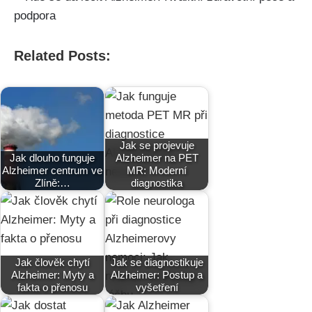
Related Posts:
Jak se projevuje
Jak dlouho funguje
Alzheimer na PET
Alzheimer centrum ve
MR: Moderní
Zlíně:…
diagnostika
Jak člověk chytí
Jak se diagnostikuje
Alzheimer: Myty a
Alzheimer: Postup a
fakta o přenosu
vyšetření