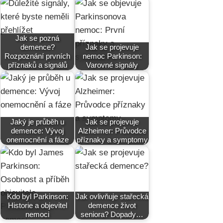
Jak se pozná
demence?
Jak se projevuje
Rozpoznání prvních
nemoc Parkinson:
příznaků a signálů
Varovné signály
Jaký je průběh u
Jak se projevuje
demence: Vývoj
Alzheimer: Průvodce
onemocnění a fáze
příznaky a symptomy
Kdo byl Parkinson:
Jak ovlivňuje stařecká
Historie a objevitel
demence život
nemoci
seniora? Dopady…