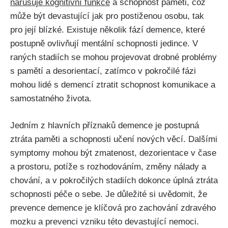
narušuje kognitivní funkce
a schopnost paměti, což
může být devastující jak pro postiženou osobu, tak
pro její blízké. Existuje několik fází demence, které
postupně ovlivňují mentální schopnosti jedince. V
raných stadiích se mohou projevovat drobné problémy
s pamětí a desorientací, zatímco v pokročilé fázi
mohou lidé s demencí ztratit schopnost komunikace a
samostatného života.
Jedním z hlavních příznaků demence je postupná
ztráta paměti a schopnosti učení nových věcí. Dalšími
symptomy mohou být zmatenost, dezorientace v čase
a prostoru, potíže s rozhodováním, změny nálady a
chování, a v pokročilých stadiích dokonce úplná ztráta
schopnosti péče o sebe. Je důležité si uvědomit, že
prevence demence je klíčová pro zachování zdravého
mozku a prevenci vzniku této devastující nemoci.