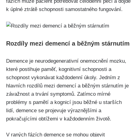
fázích může pacient potřebovat celodenní péči a dojde
k úplné ztrátě schopnosti samostatného fungování.
Rozdíly mezi demencí a běžným stárnutím
Demence je neurodegenerativní onemocnění mozku,
které postihuje paměť, kognitivní schopnosti a
schopnost vykonávat každodenní úkoly. Jedním z
hlavních rozdílů mezi demencí a běžným stárnutím je
závažnost a trvání symptomů. Zatímco mírné
problémy s pamětí a kognicí jsou běžné u starších
lidí, demence se projevuje výraznějšími a
pokračujícími obtížemi v každodenním životě.
V raných fázích demence se mohou objevit