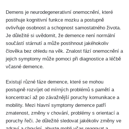
Demens je neurodegenerativní onemocnění, které
postihuje kognitivní funkce mozku a postupně
ovlivňuje osobnost a schopnost samostatného života.
Je důležité si uvědomit, že demence není normální
součástí stárnutí a může postihnout jakéhokoliv
člověka bez ohledu na věk. Znalost fází onemocnění a
jejich symptomy může pomoci při diagnostice a léčbě
včasné demence.
Existují různé fáze demence, které se mohou
postupně rozvíjet od mírných problémů s pamětí a
koncentrací až po závažnější poruchy komunikace a
mobility. Mezi hlavní symptomy demence patří
zmatenost, změny v chování, problémy s orientací a
poruchy řeči. Je důležité sledovat jakékoliv změny ve
zdraví a chování, abyste mohli včas reagovat a