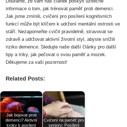
Doufáme, že vám náš článek poskytl užitečné
informace o tom, jak trénovat paměť proti demenci.
Jak jsme zmínili, cvičení pro posílení kognitivních
funkcí může být klíčem k udržení mentální ostrosti ve
stáří. Nezapomeňte cvičit pravidelně, stravovat se
zdravě a udržovat aktivní životní styl, abyste snížili
riziko demence. Sledujte naše další články pro další
tipy a triky, jak pečovat o svou paměť a mozek.
Děkujeme za vaši pozornost!
Related Posts:
Jak bojovat proti
demenci? Aktivní
Cvičení na paměť pro
kroky k posílení
seniory: Posílení