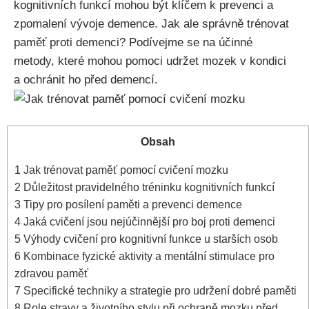
kognitivních funkcí mohou být klíčem k prevenci a
zpomalení vývoje demence. Jak ale správně trénovat
paměť proti demenci? Podívejme se na účinné
metody, které mohou pomoci udržet mozek v kondici
a ochránit ho před demencí.
Obsah
1
Jak trénovat paměť pomocí cvičení mozku
2
Důležitost pravidelného tréninku kognitivních funkcí
3
Tipy pro posílení paměti a prevenci demence
4
Jaká cvičení jsou nejúčinnější pro boj proti demenci
5
Výhody cvičení pro kognitivní funkce u starších osob
6
Kombinace fyzické aktivity a mentální stimulace pro
zdravou paměť
7
Specifické techniky a strategie pro udržení dobré paměti
8
Role stravy a životního stylu při ochraně mozku před