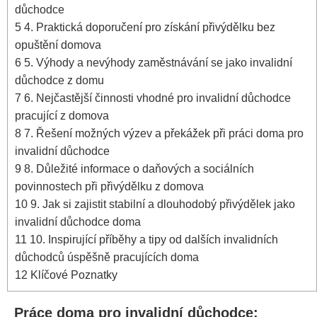
důchodce
5
4. Praktická doporučení pro získání přivýdělku bez
opuštění domova
6
5. Výhody a nevýhody zaměstnávání se jako invalidní
důchodce z domu
7
6. Nejčastější činnosti vhodné pro invalidní důchodce
pracující z domova
8
7. Řešení možných výzev a překážek při práci doma pro
invalidní důchodce
9
8. Důležité informace o daňových a sociálních
povinnostech při přivýdělku z domova
10
9. Jak si zajistit stabilní a dlouhodobý přivýdělek jako
invalidní důchodce doma
11
10. Inspirující příběhy a tipy od dalších invalidních
důchodců úspěšně pracujících doma
12
Klíčové Poznatky
Práce doma pro invalidní důchodce: