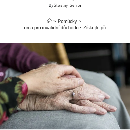
By
Šťastný Senior
>
Pomůcky
>
Práce doma pro invalidní důchodce: Získejte přivýdělek