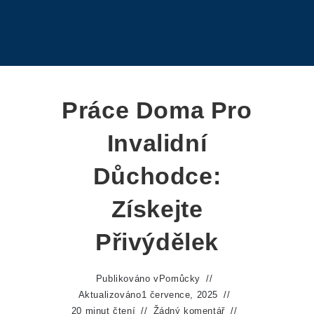
Práce Doma Pro
Invalidní
Důchodce:
Získejte
Přivýdělek
Publikováno v
Pomůcky
Aktualizováno
1 července, 2025
20 minut čtení
Žádný komentář