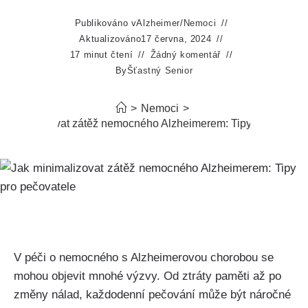
Publikováno v
Alzheimer
/
Nemoci
Aktualizováno
17 června, 2024
17 minut čtení
Žádný komentář
By
Šťastný Senior
>
Nemoci
>
 minimalizovat zátěž nemocného Alzheimerem: Tipy pro pečova
V péči o nemocného s Alzheimerovou chorobou se
mohou objevit mnohé výzvy. Od ztráty paměti až po
změny nálad, každodenní pečování může být náročné