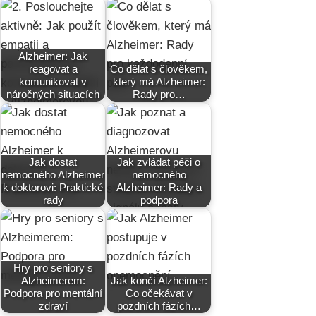
Alzheimer: Jak
reagovat a
Co dělat s člověkem,
komunikovat v
který má Alzheimer:
náročných situacích
Rady pro…
Jak dostat
Jak zvládat péči o
nemocného Alzheimer
nemocného
k doktorovi: Praktické
Alzheimer: Rady a
rady
podpora
Hry pro seniory s
Alzheimerem:
Jak končí Alzheimer:
Podpora pro mentální
Co očekávat v
zdraví
pozdních fázích…