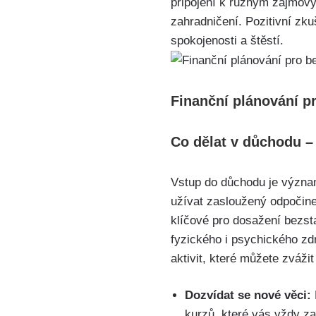
připojení k různým zájmový
zahradničení. Pozitivní zk
spokojenosti a štěstí.
Finanční plánování pr
Co dělat v důchodu – 
Vstup do důchodu je význam
užívat zasloužený odpočinek
klíčové pro dosažení bezsta
fyzického i psychického zdr
aktivit, které můžete zváži
Dozvídat se nové věci:
kurzů, které vás vždy z