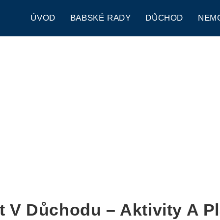
ÚVOD
BABSKÉ RADY
DŮCHOD
NEM
t V Důchodu – Aktivity A P