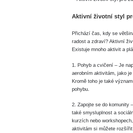
Aktivní životní styl p
Přichází čas, kdy se větši
radost a zdraví? Aktivní ži
Existuje mnoho aktivit a p
1. Pohyb a cvičení – Je nap
aerobním aktivitám, jako je
Kromě toho je také významn
pohybu.
2. Zapojte se do komunity –
také smysluplnost a sociální
kurzích nebo workshopech
aktivitám si můžete rozšíři