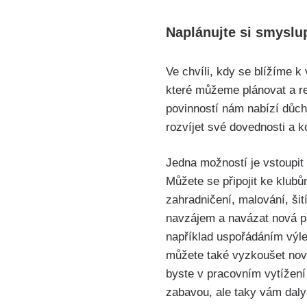
Naplánujte si smyslu
Ve chvíli, kdy se blížíme k 
které můžeme plánovat a re
povinností nám nabízí důch
rozvíjet své dovednosti a 
Jedna možností je vstoupit
Můžete se připojit ke klubů
zahradničení, malování, šit
navzájem a navázat nová př
například uspořádáním výl
můžete také vyzkoušet nové 
byste v pracovním vytížení 
zabavou, ale taky vám daly 