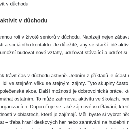
 aktivit v důchodu
namnou roli v životě seniorů v důchodu. Nabízejí nejen zábavu
ti a sociálního kontaktu. Je důležité, aby se starší lidé akt
im umožní budovat nové vztahy, udržovat stávající a udržet s
ak trávit čas v důchodu aktivně. Jedním z příkladů je účast
lidi ve stejném věku se stejnými zájmy. Tyto skupiny často 
 společenské akce. Další možností je dobrovolnická práce, 
omáhat ostatním. To může zahrnovat aktivitu ve školách, nem
h organizacích. Doporučuje se také zájmové vzdělávání, kte
dnosti v oblastech, které je zajímají. Měli byste si vybrat ně
at – třeba hraní deskových her nebo zahrávání na hudební n