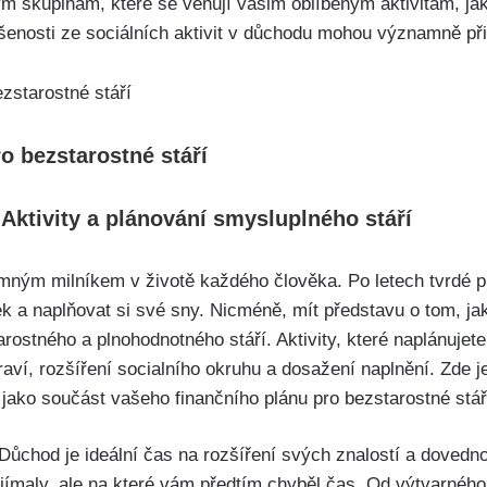
m skupinám, které se věnují vašim oblíbeným aktivitám, jak
ušenosti ze sociálních aktivit v důchodu mohou významně při
o bezstarostné stáří
Aktivity a plánování smysluplného stáří
ným milníkem v životě každého člověka. Po letech tvrdé pr
 a naplňovat si své sny. Nicméně, mít představu o tom, jak 
rostného a plnohodnotného stáří. Aktivity, které naplánujet
aví, rozšíření socialního okruhu a dosažení naplnění. Zde 
t jako součást vašeho finančního plánu pro bezstarostné stář
Důchod je ideální čas na rozšíření svých znalostí a dovedno
ajímaly, ale na které vám předtím chyběl čas. Od výtvarnéh