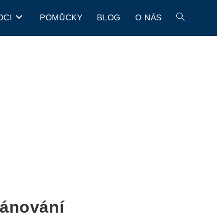
OCI
POMŮCKY
BLOG
O NÁS
lánování