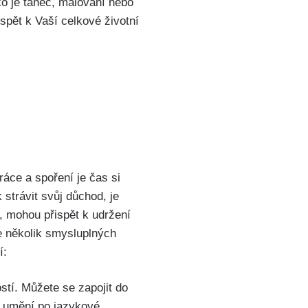
o je tanec, malování nebo
spět k Vaší celkové životní
áce a spoření je čas si
strávit svůj důchod, je
e, mohou přispět k udržení
je několik smysluplných
í:
stí. Můžete se zapojit do
o umění po jazykové