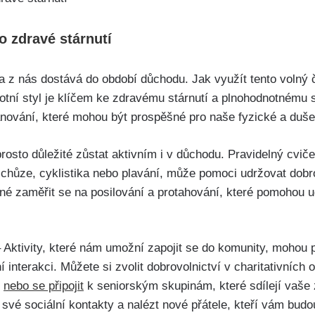
ro zdravé stárnutí
na z nás dostává do období důchodu. Jak využít tento volný 
votní styl je klíčem ke zdravému stárnutí a plnohodnotnému
lánování, které mohou být prospěšné pro naše fyzické a duše
rosto důležité zůstat aktivním i v důchodu. Pravidelný cvič
 chůze, cyklistika nebo plavání, může pomoci udržovat dobro
é zaměřit se na posilování a protahování, které pomohou u
 Aktivity, které nám umožní zapojit se do komunity, mohou p
 interakci. Můžete si zvolit dobrovolnictví v charitativních 
,
nebo se připojit
k seniorským skupinám, které sdílejí vaše
t své sociální kontakty a nalézt nové přátele, kteří vám budo