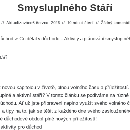
Smysluplného Stáří
Aktualizováno
6 června, 2026
10 minut čtení
Žádný komentá
ůchod
>
Co dělat v důchodu – Aktivity a plánování smysluplnéh
ovou kapitolou v životě, plnou volného času a příležitostí. A
plné a aktivní stáří? V tomto článku se podíváme na různé a
hodu. Ať už jste připraveni naplno využít svého volného 
i a tipy na to, jak se těšit z každého dne svého zasloužené
é důchodové období plné nových příležitostí!