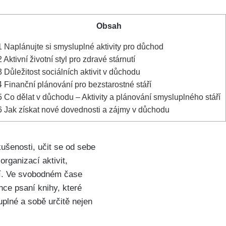
Obsah
1
Naplánujte si smysluplné aktivity pro důchod
2
Aktivní životní styl pro zdravé stárnutí
3
Důležitost sociálních aktivit v důchodu
4
Finanční plánování pro bezstarostné stáří
5
Co dělat v důchodu – Aktivity a plánování smysluplného stáří
6
Jak získat nové dovednosti a zájmy v důchodu
kušenosti, učit se od sebe
rganizací aktivit,
jí. Ve svobodném čase
nce psaní knihy, které
uplné a sobě určitě nejen