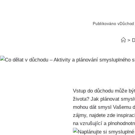
Publikováno v
Důchod
>
D
Vstup do důchodu může být n
života? Jak plánovat smyslu
mohou dát smysl Vašemu důc
zájmy, najdete zde inspirac
na vzrušující a plnohodnotn