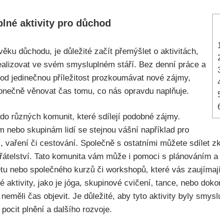
plné aktivity pro důchod
věku důchodu, je důležité začít přemýšlet o aktivitách,
alizovat ve svém smysluplném stáří. Bez denní práce a
od jedinečnou příležitost prozkoumávat nové zájmy,
konečně věnovat čas tomu, co nás opravdu naplňuje.
 do různých komunit, které sdílejí podobné zájmy.
m nebo skupinám lidí se stejnou vášní například pro
í, vaření či cestování. Společně s ostatními můžete sdílet z
átelství. Tato komunita vám může i pomoci s plánováním a o
etu nebo společného kurzů či workshopů, které vás zaujíma
aktivity, jako je jóga, skupinové cvičení, tance, nebo doko
neměli čas objevit. Je důležité, aby tyto aktivity byly smysl
pocit plnění a dalšího rozvoje.