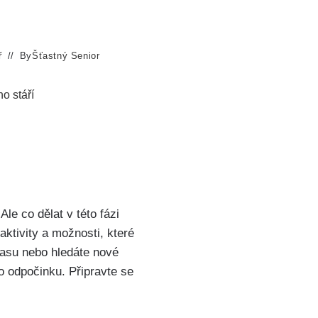
ř
By
Šťastný Senior
o stáří
le co dělat v této fázi
ktivity a možnosti, které
času nebo hledáte nové
ho odpočinku. Připravte se