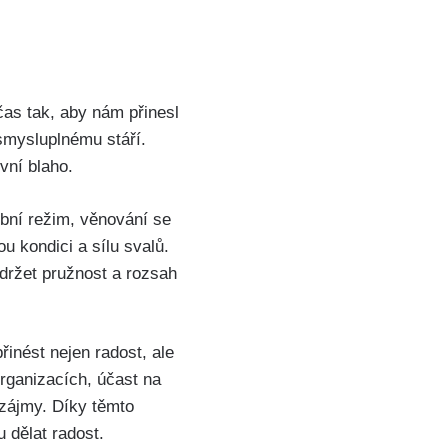
čas tak, aby nám přinesl
 smysluplnému stáří.
vní blaho.
ební režim, věnování se
u kondici a sílu svalů.
držet pružnost a rozsah
řinést nejen radost, ale
organizacích, účast na
 zájmy. Díky těmto
u dělat radost.