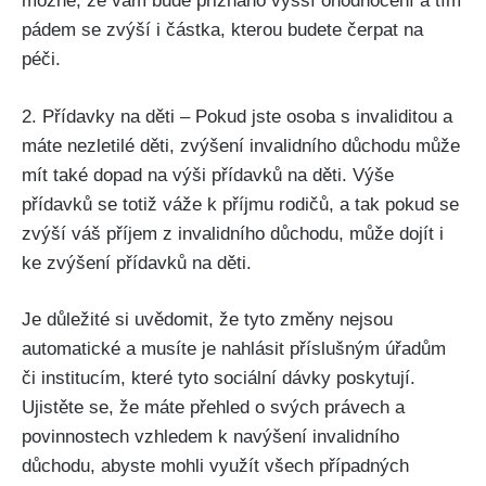
možné, že vám bude přiznáno vyšší ohodnocení a tím
pádem se zvýší i částka, kterou budete čerpat na
péči.
2. Přídavky na děti – Pokud jste osoba s invaliditou a
máte nezletilé děti, zvýšení invalidního důchodu může
mít také dopad na výši přídavků na děti. Výše
přídavků se totiž váže k příjmu rodičů, a tak pokud se
zvýší váš příjem z invalidního důchodu, může dojít i
ke zvýšení přídavků na děti.
Je důležité si uvědomit, že tyto změny nejsou
automatické a musíte je nahlásit příslušným úřadům
či institucím, které tyto sociální dávky poskytují.
Ujistěte se, že máte přehled o svých právech a
povinnostech vzhledem k navýšení invalidního
důchodu, abyste mohli využít všech případných