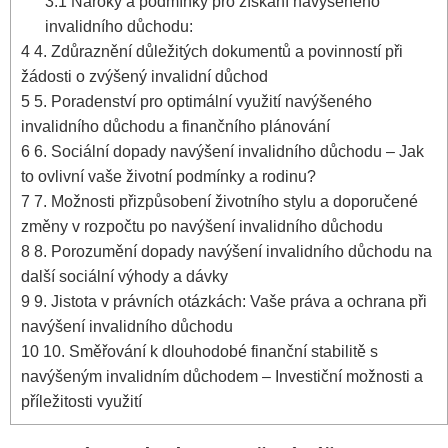
3.1
Nároky a podmínky pro získání navýšeného
invalidního důchodu:
4
4. Zdůraznění důležitých dokumentů a povinností při
žádosti o zvýšený invalidní důchod
5
5. Poradenství pro optimální využití navýšeného
invalidního důchodu a finančního plánování
6
6. Sociální dopady navýšení invalidního důchodu – Jak
to ovlivní vaše životní podmínky a rodinu?
7
7. Možnosti přizpůsobení životního stylu a doporučené
změny v rozpočtu po navýšení invalidního důchodu
8
8. Porozumění dopady navýšení invalidního důchodu na
další sociální výhody a dávky
9
9. Jistota v právních otázkách: Vaše práva a ochrana při
navýšení invalidního důchodu
10
10. Směřování k dlouhodobé finanční stabilitě s
navýšeným invalidním důchodem – Investiční možnosti a
příležitosti využití