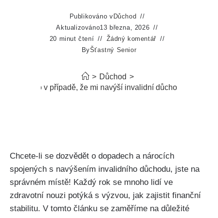
Publikováno v
Důchod
Aktualizováno
13 března, 2026
20 minut čtení
Žádný komentář
By
Šťastný Senior
>
Důchod
>
zohledněno v případě, že mi navýší invalidní důchod – Dopady
Chcete-li se dozvědět o dopadech a nárocích
spojených s navýšením invalidního důchodu, jste na
správném místě! Každý rok se mnoho lidí ve
zdravotní nouzi potýká s výzvou, jak zajistit finanční
stabilitu. V tomto článku se zaměříme na důležité