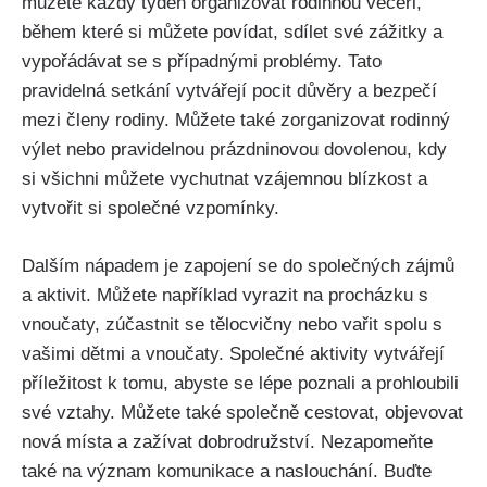
můžete každý týden organizovat rodinnou večeři,
během které si můžete povídat, sdílet své zážitky a
vypořádávat se s případnými problémy. Tato
pravidelná setkání vytvářejí pocit důvěry a bezpečí
mezi členy rodiny. Můžete také zorganizovat rodinný
výlet nebo pravidelnou prázdninovou dovolenou, kdy
si všichni můžete vychutnat vzájemnou blízkost a
vytvořit si společné vzpomínky.
Dalším nápadem je zapojení se do společných zájmů
a aktivit. Můžete například vyrazit na procházku s
vnoučaty, zúčastnit se tělocvičny nebo vařit spolu s
vašimi dětmi a vnoučaty. Společné aktivity vytvářejí
příležitost k tomu, abyste se lépe poznali a prohloubili
své vztahy. Můžete také společně cestovat, objevovat
nová místa a zažívat dobrodružství. Nezapomeňte
také na význam komunikace a naslouchání. Buďte