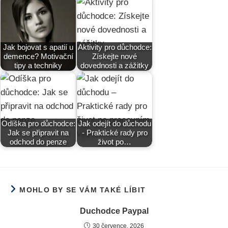
Jak bojovat s apatií u
Aktivity pro důchodce:
demence? Motivační
Získejte nové
tipy a techniky
dovednosti a zážitky
Odíška pro důchodce:
Jak odejít do důchodu
Jak se připravit na
- Praktické rady pro
odchod do penze
život po…
MOHLO BY SE VÁM TAKÉ LÍBIT
Duchodce Paypal
30 července, 2026