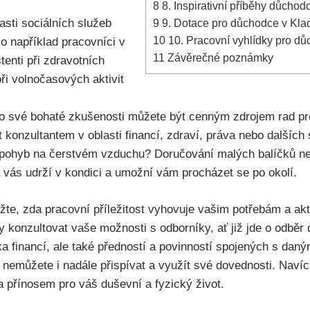
8
8. Inspirativní příběhy důchod
asti sociálních služeb
9
9. Dotace pro důchodce v Klad
10
10. Pracovní vyhlídky pro dů
ko například pracovníci v
11
Závěrečné poznámky
tenti při zdravotních
ři volnočasových aktivit
ro své bohaté zkušenosti můžete být cenným zdrojem rad pro
 konzultantem v oblasti financí, zdraví, práva nebo dalších 
 pohyb na čerstvém vzduchu? Doručování malých balíčků n
á vás udrží v kondici a umožní vám procházet se po okolí.
žte, zda pracovní příležitost vyhovuje vašim potřebám a a
 konzultovat vaše možnosti s odborníky, ať již jde o odběr
ka financí, ale také předností a povinností spojených s da
emůžete i nadále přispívat a využít své dovednosti. Naví
a přínosem pro váš duševní a fyzický život.