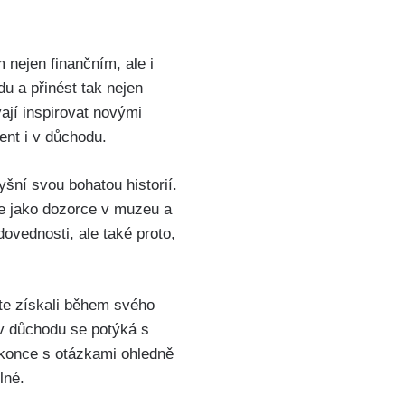
nejen finančním, ale i
du a přinést tak nejen
vají inspirovat novými
ent i v důchodu.
šní svou bohatou historií.
se jako dozorce v muzeu a
dovednosti, ale také proto,
te získali během svého
 v důchodu se potýká s
okonce s otázkami ohledně
lné.