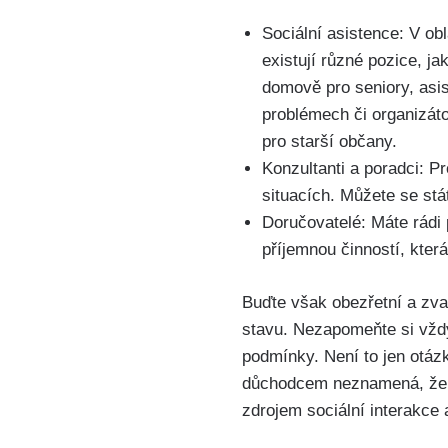
Sociální asistence: V obl
existují různé pozice, ja
domově pro seniory, asis
problémech či organizáto
pro starší občany.
Konzultanti a poradci: P
situacích. Můžete se stát
Doručovatelé: Máte rádi
příjemnou činností, kter
Buďte však obezřetní a zva
stavu. Nezapomeňte si vždy
podmínky. Není to jen otáz
důchodcem neznamená, že n
zdrojem sociální interakce 