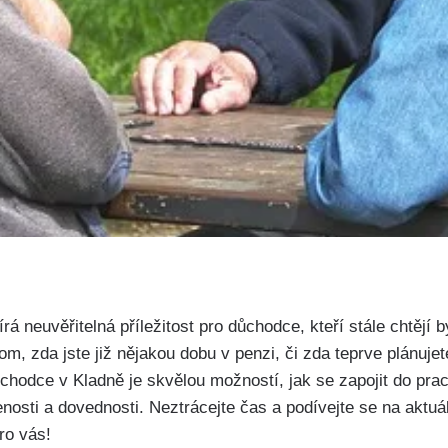
á neuvěřitelná příležitost pro důchodce, kteří stále chtějí b
m, zda jste již nějakou dobu v penzi, či zda teprve plánuj
hodce v Kladně je skvělou možností, jak se zapojit do pra
nosti a dovednosti. Neztrácejte čas a podívejte se na aktuáln
ro vás!