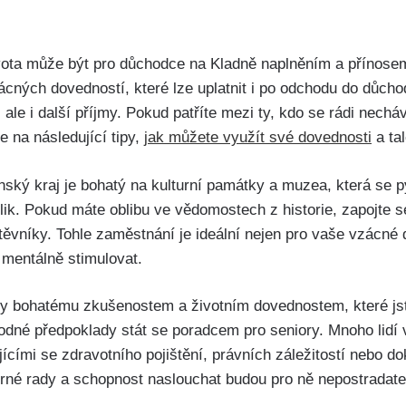
vota může být pro důchodce na Kladně naplněním a přínosem 
ácných dovedností, které lze uplatnit i po odchodu do důcho
 ale i další příjmy. Pokud patříte mezi ty, kdo se rádi nechá
 na následující tipy,
jak můžete využít své dovednosti
a tal
ský kraj je bohatý na kulturní památky a muzea, která se py
lik. Pokud máte oblibu ve vědomostech z historie, zapojte 
štěvníky. Tohle zaměstnání je ideální nejen pro vaše vzácné 
 mentálně stimulovat.
íky bohatému zkušenostem a životním dovednostem, které js
odné předpoklady stát se poradcem pro seniory. Mnoho lidí
ícími se zdravotního pojištění, právních záležitostí nebo d
rné rady a schopnost naslouchat budou pro ně nepostradate