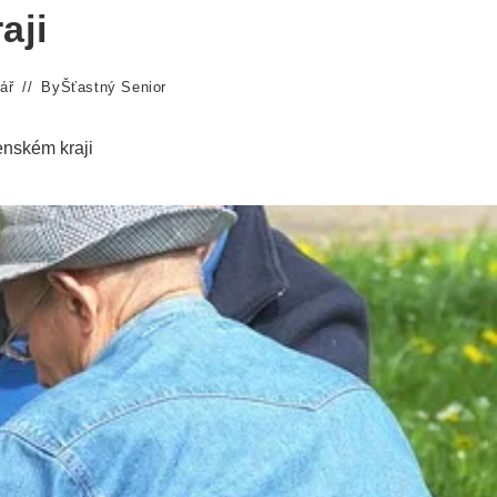
aji
ář
By
Šťastný Senior
nském kraji