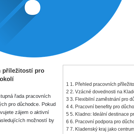
příležitostí pro
okolí
1
1. Přehled pracovních příležit
2
2. Vzácné dovednosti na Klade
ostupná řada pracovních
3
3. Flexibilní zaměstnání pro d
ených pro důchodce. Pokud
4
4. Pracovní benefity pro důcho
evujete zájem o aktivní
5
5. Kladno: Ideální destinace pr
ásledujících možností by
6
6. Pracovní podpora pro důcho
7
7. Kladenský kraj jako centrum 