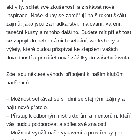
⁢aktivity, sdílet​ své zkušenosti a získávat ⁢nové
inspirace. Naše kluby ⁤se zaměřují na širokou škálu ​
zájmů, ​jako jsou zahrádkářství, malování, vaření,
taneční kurzy a mnoho dalšího. Budete‍ mít příležitost
se zapojit do​ neformálních setkání, workshopy a⁣
výlety, které budou přispívat ke ‍zlepšení vašich
dovedností a přinášet nové zážitky do vašeho‍ života.
Zde jsou některé výhody připojení k našim klubům
nadšenců:
– Možnost‌ setkávat se s lidmi se stejnými zájmy ‌a
najít⁣ nové ‌přátele.
– Přístup k odborným instruktorům a mentorům, kteří⁣
vás budou⁢ podporovat ⁤a sdílet ‍své⁤ znalosti.
– Možnost využít naše‌ vybavení ​a prostředky​ pro