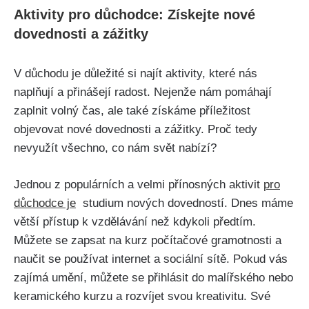
Aktivity pro důchodce: Získejte nové ​
dovednosti a zážitky
V důchodu je důležité si ​najít ⁣aktivity,​ které nás
naplňují a přinášejí radost. Nejenže nám pomáhají‍
zaplnit volný‍ čas, ale také ‍získáme ‍příležitost
objevovat nové dovednosti a zážitky. Proč tedy
nevyužít všechno, co nám svět nabízí?
Jednou z ⁣populárních a‌ velmi ‌přínosných ​aktivit
pro
důchodce je
‍ studium nových dovedností. ‌Dnes ⁢máme
větší přístup‌ k vzdělávání než kdykoli předtím.
Můžete‍ se zapsat na kurz počítačové gramotnosti a
naučit‌ se používat internet a sociální​ sítě. Pokud ‍vás
zajímá⁣ umění,⁤ můžete se přihlásit⁣ do malířského nebo‍
keramického ⁤kurzu a rozvíjet svou kreativitu. ​Své