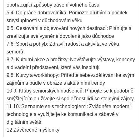
⁣obohacující způsoby trávení ​volného času
5
4. Do⁤ práce dobrovolníka: Pomozte druhým a pocitek
smysluplnosti v ‍důchodovém věku
6
5. Cestování a objevování nových ​destinací: Plánujte a
zrealizujte své ⁤vysněné dovolené jako ⁤důchodce
7
6. Sport a pohyb: Zdraví, radost ⁢a aktivita⁣ ve​ věku
seniorů
8
7. Kulturní akce a ​prožitky:‍ Navštěvujte výstavy, koncerty
a divadelní představení, ⁤které vás ‍inspirují
9
8.⁤ Kurzy ‌a workshopy:⁢ Přiřaďte sebevzdělávání ke svým
zájmům a budte v obraze s aktuálními trendy
10
9. Kluby ⁢seniorských nadšenců: Připojte⁤ se k podobně
smýšlejícím a užívejte si společnost lidí se⁣ stejnými‌ zájmy
11
10. Seznamte se s technologiemi: ‍Zvládněte moderní
technologie a využijte je ke​ komunikaci a zábavě v
digitálním světě
12
Závěrečné⁢ myšlenky