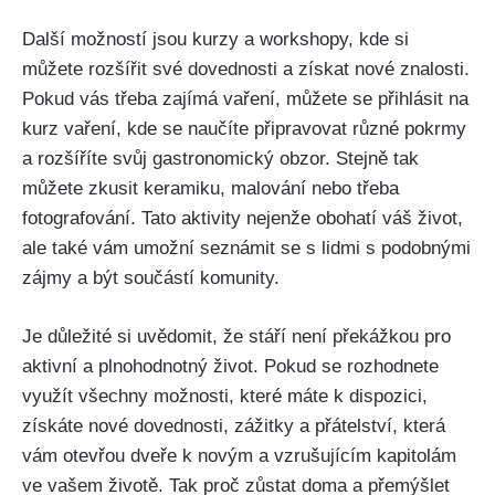
Další ‍možností jsou kurzy a⁣ workshopy,‍ kde si
můžete rozšířit své dovednosti a získat nové ⁣znalosti.‌
Pokud vás ‍třeba zajímá ​vaření, ​můžete se přihlásit na
kurz vaření, kde se naučíte připravovat různé pokrmy
⁢a rozšíříte svůj​ gastronomický obzor. Stejně tak
⁢můžete zkusit keramiku, malování nebo⁤ třeba​
fotografování. ‌Tato​ aktivity ‍nejenže‌ obohatí váš život,
ale také‌ vám umožní‍ seznámit se s⁣ lidmi s podobnými
zájmy ⁤a být součástí komunity.
Je důležité si uvědomit, že stáří není překážkou pro
aktivní a plnohodnotný život. Pokud se rozhodnete
využít⁣ všechny možnosti, které máte k dispozici,
získáte nové dovednosti, zážitky ⁣a přátelství, která
vám otevřou dveře k⁤ novým a ‍vzrušujícím⁢ kapitolám
ve vašem ‌životě. Tak⁢ proč zůstat doma a přemýšlet