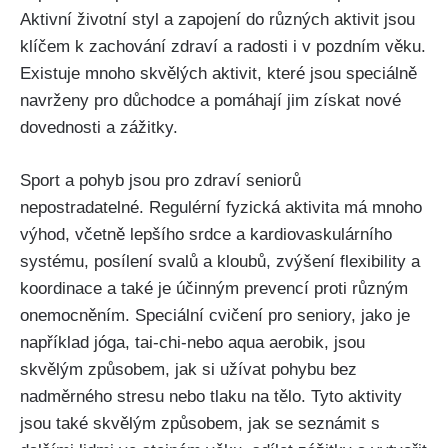
Aktivní životní styl‌ a zapojení do‍ různých aktivit jsou ​
klíčem k zachování zdraví ‌a radosti i‌ v ‍pozdním věku.
Existuje mnoho‍ skvělých⁢ aktivit, které jsou‌ speciálně
navrženy pro důchodce a pomáhají jim získat⁢ nové
dovednosti a zážitky.
Sport a pohyb jsou pro zdraví seniorů⁢
nepostradatelné. Regulérní fyzická aktivita ⁢má​ mnoho
⁢výhod, ​včetně lepšího srdce a kardiovaskulárního⁤
systému, posílení svalů a kloubů, zvýšení flexibility a
koordinace a také je ⁣účinným prevencí proti‍ různým
onemocněním. ​Speciální cvičení pro seniory, jako je⁣
například jóga, ⁢tai-chi-nebo aqua ‍aerobik,⁣ jsou
skvělým⁣ způsobem, jak si užívat pohybu bez
nadměrného⁤ stresu nebo tlaku na tělo. Tyto aktivity
jsou‌ také skvělým⁤ způsobem, jak ‌se seznámit s