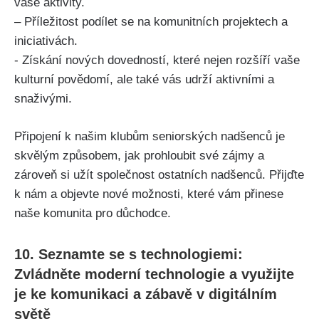
vaše ⁢aktivity.
– Příležitost podílet ⁣se na komunitních⁤ projektech⁤ a
iniciativách.
-​ Získání nových dovedností, které ⁢nejen rozšíří vaše
kulturní povědomí,​ ale také vás udrží aktivními a
snaživými.
Připojení k našim klubům seniorských‌ nadšenců je
skvělým⁤ způsobem, jak prohloubit⁣ své zájmy⁤ a
⁣zároveň si užít ​společnost ⁣ostatních nadšenců. Přijďte
⁤k ⁣nám a objevte nové možnosti, které vám přinese
naše komunita‌ pro důchodce.
10. Seznamte se s technologiemi:
‍Zvládněte moderní technologie a využijte
je ke​ komunikaci a zábavě v digitálním
světě