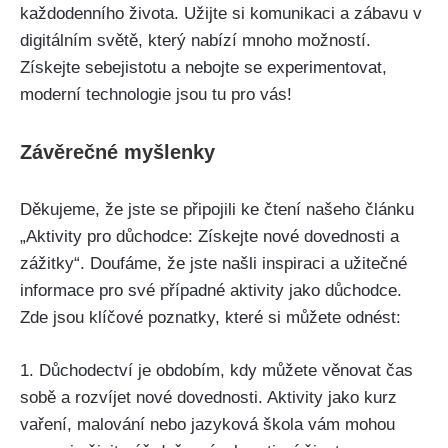
každodenního života. Užijte si komunikaci ⁢a‍ zábavu v ​
digitálním světě, který nabízí mnoho⁣ možností.
Získejte sebejistotu a nebojte se experimentovat,
moderní technologie jsou tu pro vás!
Závěrečné⁢ myšlenky
Děkujeme, že ‌jste se ⁢připojili ke čtení našeho článku
„Aktivity pro důchodce: Získejte nové dovednosti ‍a‍
zážitky“.⁢ Doufáme, že‍ jste našli inspiraci a užitečné
informace⁤ pro‍ své případné aktivity jako‍ důchodce.
‍Zde jsou​ klíčové poznatky, které si můžete ⁢odnést:
1. Důchodectví je obdobím, kdy můžete věnovat čas
sobě‌ a⁣ rozvíjet nové ‌dovednosti.⁢ Aktivity jako kurz
vaření, ​malování⁤ nebo jazyková⁢ škola⁤ vám mohou