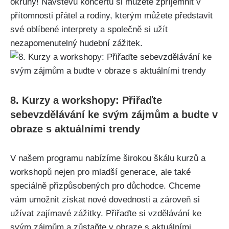
okruhy! Navštěvu koncertu si můžete zpříjemnit ‍v
přítomnosti přátel a rodiny, kterým můžete představit
své oblíbené ‌interprety a⁤ společně si užít
nezapomenutelný hudební zážitek.
8.⁤ Kurzy ‌a workshopy:⁢ Přiřaďte
sebevzdělávání ke svým zájmům a budte v
obraze s aktuálními trendy
V ‍našem programu ​nabízíme širokou škálu ⁤kurzů ⁤a
workshopů‍ nejen pro mladší​ generace, ale také
speciálně‌ přizpůsobených pro důchodce. Chceme
vám umožnit získat ‍nové ⁢dovednosti ⁤a zároveň si
užívat zajímavé zážitky. Přiřaďte si vzdělávání ke
svým zájmům ⁤a zůstaňte⁤ v obraze s aktuálními