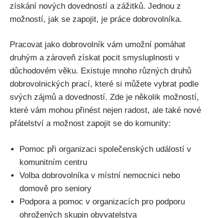
​získání nových dovedností a ⁣zážitků.‌ Jednou z
⁣možností, ‌jak se zapojit, je⁤ práce dobrovolníka.
Pracovat jako ⁤dobrovolník vám ⁤umožní pomáhat
druhým a zároveň získat​ pocit⁤ smysluplnosti‍ v ​
důchodovém ‍věku. Existuje mnoho⁢ různých druhů
dobrovolnických ⁣prací, které si můžete vybrat podle
svých zájmů a dovedností. Zde je několik možností,
které vám mohou přinést nejen ⁤radost, ale také nové
přátelství ‌a možnost zapojit se ⁢do‍ komunity:
Pomoc při organizaci společenských událostí v‍
komunitním centru
Volba dobrovolníka v místní nemocnici nebo
domově pro seniory
Podpora a pomoc ‌v organizacích pro podporu
ohrožených skupin obyvatelstva