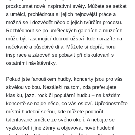
prozkoumat nové inspirativní světy. Můžete se ​setkat
s⁤ umělci, prohlédnout ‍si jejich nejnovější práce ​a
možná se i dozvědět ⁢něco ⁣o⁤ jejich tvůrčím procesu.
Rozhlédnout ⁤se po uměleckých galeriích a⁢ muzeích
může být fascinující dobrodružství, kde‍ narazíte ​na⁣
nečekané a působivé díla. Můžete ​si⁢ dopřát horu
‌inspirace a zároveň se pobavit​ při‍ diskutování s
ostatními ​návštěvníky.
Pokud jste fanouškem ⁤hudby, koncerty jsou pro​ vás
skvělou volbou. Nezáleží na tom, zda preferujete
‍klasiku,‍ jazz, rock či populární hudbu – na každém
koncertě se najde něco, co vás osloví. ⁤Upřednostněte
‍místní‌ hudební ⁣scénu, kde můžete podpořit
talentované umělce ze svého okolí. A nebojte se
vyzkoušet i⁢ jiné žánry a⁢ objevovat ⁤nové hudební