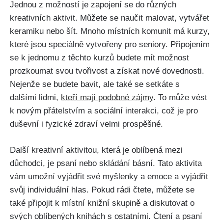
Jednou z možností je​ zapojení se do různých
kreativních ‌aktivit. Můžete se naučit malovat, vytvářet
keramiku ⁤nebo šít.‍ Mnoho místních‌ komunit má kurzy,
které jsou speciálně vytvořeny pro seniory. Připojením
se ‌k jednomu z těchto⁣ kurzů budete ​mít možnost
prozkoumat svou tvořivost a získat nové dovednosti.
‍Nejenže se budete bavit, ale také se setkáte​ s
dalšími lidmi,
kteří mají podobné zájmy
. To může⁤ vést
k ‍novým přátelstvím a sociální interakci, což⁣ je pro
duševní ‍i fyzické zdraví velmi prospěšné.⁢
Další ‍kreativní aktivitou, která ‍je oblíbená​ mezi
důchodci, je ⁤psaní nebo skládání básní. Tato aktivita
vám umožní vyjádřit své‌ myšlenky a‌ emoce a vyjádřit
svůj individuální hlas. Pokud rádi⁤ čtete,​ můžete se‌
také připojit k místní knižní⁣ skupině a diskutovat o⁣
svých oblíbených‍ knihách s ostatními. Čtení a psaní