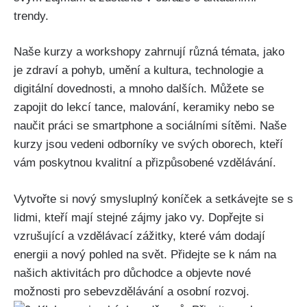
trendy.
Naše kurzy​ a workshopy zahrnují⁤ různá‍ témata, jako
je ‌zdraví a pohyb, umění a ‍kultura, technologie a
digitální dovednosti, a mnoho⁤ dalších.⁣ Můžete⁢ se
zapojit ⁢do lekcí tance, malování, keramiky nebo​ se⁤
naučit‌ práci se smartphone ⁣a ⁣sociálními sítěmi. Naše⁣
kurzy jsou vedeni odborníky ​ve⁢ svých oborech, kteří
vám poskytnou kvalitní a přizpůsobené ‌vzdělávání.
Vytvořte si ‍nový smysluplný koníček a setkávejte se s
lidmi, kteří mají stejné zájmy jako vy. Dopřejte si
vzrušující a vzdělávací zážitky, které vám dodají
energii a nový pohled na svět.​ Přidejte se ⁣k nám na
našich aktivitách‌ pro důchodce a objevte nové​
možnosti pro sebevzdělávání ​a​ osobní rozvoj.