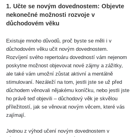
1. Učte ​se⁣ novým‍ dovednostem: Objevte
nekonečné možnosti⁣ rozvoje v​
důchodovém věku
Existuje mnoho důvodů, proč byste⁤ se ‍měli i⁤ v
důchodovém věku ⁢učit novým dovednostem.
Rozvíjení svého repertoáru dovedností ⁢vám nejenom
‍poskytne možnost ‍objevovat nové zájmy a zážitky,
ale také vám umožní ⁣zůstat aktivní ‍a mentálně
stimulovaní. Nezáleží na tom, jestli jste ⁤se už⁤ před
důchodem‍ věnovali⁢ nějakému‌ koníčku,⁢ nebo jestli jste​
ho právě teď objevili – důchodový věk je skvělou
příležitostí,‌ jak se věnovat⁣ novým věcem, které vás
⁣zajímají.
Jednou z výhod ⁣učení novým ​dovednostem ‌v