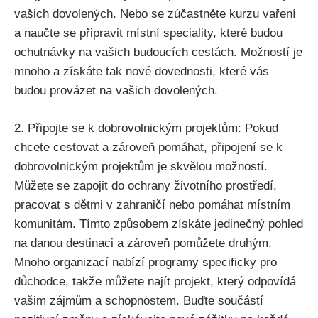
vašich dovolených. Nebo se zúčastněte ‍kurzu‍ vaření
a ‍naučte se⁢ připravit místní speciality, které ⁣budou ​
ochutnávky na‍ vašich budoucích⁤ cestách. ‌Možností je
mnoho a ⁤získáte tak nové dovednosti, které vás
budou‌ provázet na vašich dovolených.
2. Připojte ‍se⁢ k dobrovolnickým projektům:⁤ Pokud
chcete cestovat ‍a zároveň pomáhat, připojení se k
dobrovolnickým projektům je ‌skvělou možností.
Můžete se zapojit do ochrany životního prostředí,
pracovat s dětmi v zahraničí nebo pomáhat místním
komunitám. Tímto způsobem získáte jedinečný ⁤pohled
na danou ‍destinaci⁤ a zároveň pomůžete druhým.
⁤Mnoho organizací nabízí programy specificky pro
důchodce, takže ‍můžete najít projekt, který odpovídá
vašim ‌zájmům a schopnostem. Buďte součástí