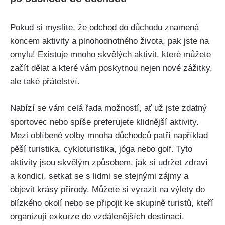
Pokud si myslíte, ​že odchod ‌do důchodu znamená
koncem ‍aktivity a plnohodnotného života, pak jste na
omylu! Existuje mnoho​ skvělých‍ aktivit, které můžete
začít ‍dělat a které ⁣vám poskytnou‌ nejen nové zážitky,
ale také přátelství.
Nabízí se vám ⁣celá řada možností, ať už⁣ jste zdatný
sportovec nebo spíše preferujete klidnější aktivity.
Mezi oblíbené volby mnoha důchodců patří například
pěší⁣ turistika, cykloturistika, ⁤jóga nebo golf.​ Tyto
‍aktivity jsou skvělým způsobem, ⁣jak si udržet ‍zdraví
a kondici,⁢ setkat ⁤se s lidmi se stejnými zájmy a
objevit krásy přírody. Můžete si vyrazit na výlety⁢ do
blízkého okolí‌ nebo se ⁢připojit ke skupině turistů, kteří‌
organizují exkurze do‌ vzdálenějších destinací.