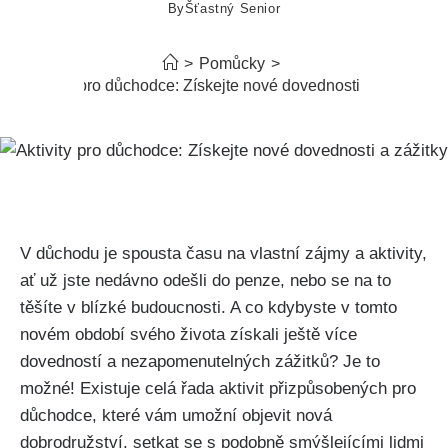
By
Šťastný Senior
>
Pomůcky
>
Aktivity pro důchodce: Získejte nové dovednosti a zážitky
V důchodu je spousta času⁣ na ‌vlastní zájmy a aktivity,
‌ať už jste nedávno odešli do penze, nebo se na to
těšíte v blízké budoucnosti. ​A co‍ kdybyste v tomto
novém‌ období svého života získali ještě více
⁤dovedností a nezapomenutelných zážitků? Je to
‌možné! Existuje‍ celá řada aktivit přizpůsobených pro
‌důchodce, které vám umožní objevit nová
dobrodružství, ‍setkat ⁢se s‍ podobně⁤ smýšlejícími lidmi