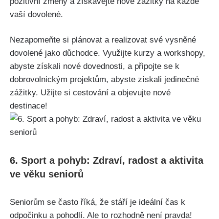
pozitivní‍ změny a získávejte nové zážitky na ⁤každé
vaší dovolené.
Nezapomeňte si plánovat a realizovat⁢ své vysněné
dovolené jako důchodce. Využijte kurzy a workshopy,⁢
abyste získali nové⁢ dovednosti, a připojte se k
dobrovolnickým projektům, abyste získali jedinečné
zážitky. Užijte si cestování a objevujte nové
destinace!
6. Sport a pohyb: Zdraví, radost ⁢a aktivita⁣
ve​ věku seniorů
Seniorům se často říká, že ⁢stáří je ideální čas k⁢
odpočinku ⁢a‌ pohodlí. Ale to rozhodně není pravda!