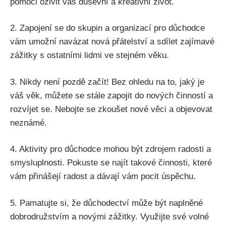
pomoci ‌oživit⁤ váš duševní a kreativní život.
2. Zapojení se do skupin⁢ a organizací pro⁢ důchodce
vám ​umožní navázat ​nová přátelství a sdílet​ zajímavé
‌zážitky s ostatními‍ lidmi ve stejném ​věku.
3. Nikdy není pozdě začít! Bez ⁤ohledu ⁣na to, jaký je
váš věk, můžete se stále zapojit​ do nových ⁣činností a
rozvíjet se. Nebojte se zkoušet nové věci ​a‌ objevovat⁢
neznámé.
4. ​Aktivity pro důchodce ⁢mohou být zdrojem radosti a⁣
smysluplnosti. ⁣Pokuste se najít ‍takové činnosti, které​
vám přinášejí radost‌ a dávají ⁤vám pocit úspěchu.
5. Pamatujte ‍si, že důchodectví může⁤ být naplněné
dobrodružstvím a novými zážitky. Využijte své volné