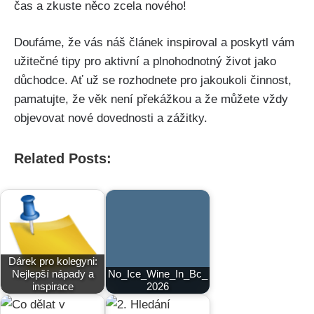
čas a zkuste‍ něco ⁣zcela​ nového!
Doufáme, že vás náš článek inspiroval a poskytl vám
užitečné tipy pro aktivní ​a​ plnohodnotný život jako
důchodce. Ať​ už se rozhodnete pro jakoukoli činnost,
pamatujte, že věk není​ překážkou ‌a že ​můžete vždy
objevovat nové dovednosti a zážitky.
Related Posts:
Dárek pro kolegyni:
Nejlepší nápady a
No_Ice_Wine_In_Bc_
inspirace
2026