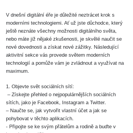
V dnešní digitální éře je důležité​ neztrácet krok s
moderními technologiemi. Ať už ‍jste‍ důchodce, který
ještě neznáte všechny možnosti digitálního‌ světa,
nebo máte ‍již nějaké zkušenosti, je skvělé​ naučit se
nové dovednosti a získat nové ⁢zážitky. Následující
aktivitní sekce‌ vás⁣ provede světem​ moderních
technologií a⁣ pomůže‌ vám ⁣je zvládnout a využívat na
maximum.
1. Objevte svět ‍sociálních sítí:
​ – ⁢Získejte⁢ přehled ⁢o nejpopulárnějších sociálních
sítích, jako je‌ Facebook, Instagram‌ a Twitter.
– Naučte se, jak vytvořit vlastní účet ‍a jak ‍se
pohybovat v‍ těchto aplikacích.
-‌ Připojte se ke svým ‍přátelům a ⁤rodině a buďte‌ v