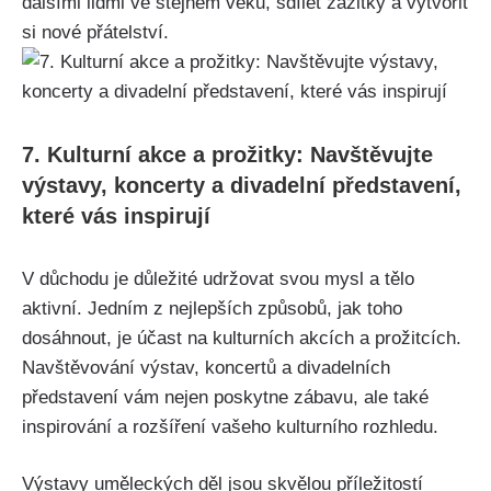
dalšími lidmi ve stejném věku, sdílet zážitky a vytvořit
⁢si ⁣nové přátelství.
7. Kulturní akce a ​prožitky:‍ Navštěvujte
výstavy, koncerty a divadelní představení,
⁤které vás ‍inspirují
V důchodu je ⁢důležité udržovat svou mysl a tělo
aktivní. Jedním z nejlepších způsobů, jak toho
dosáhnout, je účast ⁢na kulturních akcích ⁣a prožitcích.
⁣Navštěvování ‍výstav, koncertů a divadelních
představení vám ⁤nejen ‍poskytne⁤ zábavu, ale také
inspirování a rozšíření vašeho kulturního rozhledu.
Výstavy uměleckých ‌děl jsou skvělou‍ příležitostí