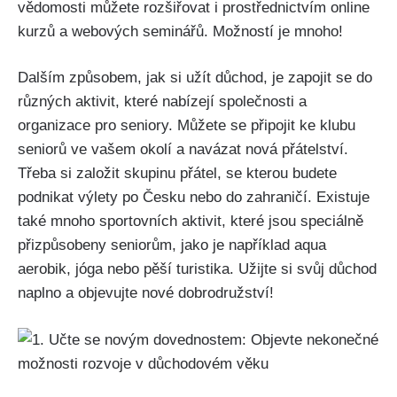
vědomosti můžete rozšiřovat i prostřednictvím online
kurzů a webových seminářů. Možností je​ mnoho!
Dalším ⁤způsobem, ⁤jak si ⁢užít důchod,‌ je zapojit se ⁢do
‌různých aktivit, které nabízejí společnosti ⁤a
organizace‍ pro seniory. Můžete se připojit ke klubu
seniorů ve vašem⁢ okolí a navázat nová ‍přátelství.⁢
Třeba si založit skupinu‍ přátel,⁣ se kterou ⁢budete
podnikat výlety po Česku nebo do zahraničí. ⁣Existuje
také mnoho sportovních aktivit, které jsou ​speciálně
přizpůsobeny​ seniorům, jako je například aqua
aerobik, jóga nebo pěší turistika. ⁣Užijte si svůj důchod
naplno‍ a objevujte nové dobrodružství!