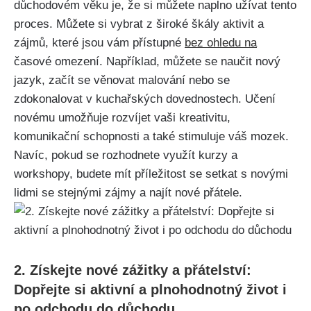
důchodovém věku⁢ je, že si můžete naplno užívat tento
⁤proces. Můžete si vybrat ‌z ‍široké⁤ škály aktivit a
zájmů, které jsou vám přístupné
bez ohledu ⁣na
časové omezení. Například, můžete se naučit nový
⁢jazyk,⁣ začít se věnovat malování ⁤nebo se
zdokonalovat v kuchařských dovednostech. Učení⁣
novému umožňuje ⁤rozvíjet⁣ vaši kreativitu,
komunikační schopnosti‍ a‌ také stimuluje váš⁣ mozek.
Navíc,⁢ pokud se​ rozhodnete⁣ využít kurzy a
‌workshopy, budete mít příležitost‍ se setkat s ⁢novými
lidmi se stejnými zájmy a najít nové přátele.
2. Získejte ‌nové ‍zážitky a přátelství:
Dopřejte si aktivní ‍a plnohodnotný život i
po odchodu do‍ důchodu