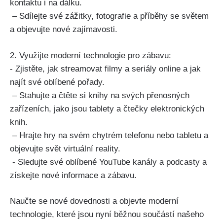
kontaktu i ⁤na ​dálku.
‌ – ‍Sdílejte své ‍zážitky, ⁤fotografie a příběhy se světem
a⁣ objevujte nové zajímavosti.
2. Využijte moderní technologie pro ⁤zábavu:
​- Zjistěte,⁤ jak ⁣streamovat⁢ filmy a seriály online a ‌jak⁤
najít své oblíbené pořady.
‌ – Stahujte a ​čtěte si knihy na svých přenosných
zařízeních, ‌jako jsou tablety a čtečky⁤ elektronických
knih.
‍ – ⁤Hrajte hry na svém chytrém⁣ telefonu nebo tabletu a
objevujte svět virtuální⁤ reality.
‌ ⁤- ​Sledujte⁣ své oblíbené YouTube kanály a podcasty a
získejte nové ​informace a zábavu.
Naučte se ⁢nové dovednosti a ‍objevte moderní
technologie, ​které jsou nyní běžnou součástí našeho