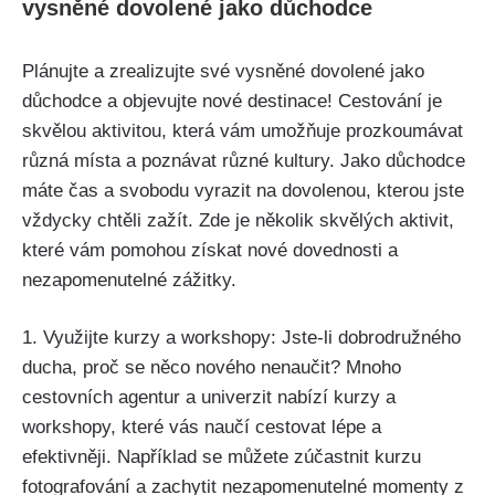
⁤vysněné dovolené jako ⁤důchodce
Plánujte a⁢ zrealizujte své ‌vysněné dovolené jako
důchodce a objevujte ‌nové destinace! Cestování je
skvělou aktivitou,‍ která vám umožňuje prozkoumávat
různá‍ místa‍ a poznávat různé​ kultury. Jako důchodce
máte ⁤čas a svobodu vyrazit na dovolenou, kterou jste
vždycky chtěli zažít. Zde je několik ⁢skvělých aktivit,
které vám pomohou získat nové dovednosti ⁢a
nezapomenutelné zážitky.
1. Využijte⁣ kurzy a workshopy: Jste-li dobrodružného‍
ducha, proč se​ něco nového nenaučit? Mnoho
cestovních agentur a univerzit nabízí kurzy a
workshopy, které vás naučí ‌cestovat ‌lépe a‍
efektivněji. Například se ‍můžete‍ zúčastnit‍ kurzu
fotografování a zachytit nezapomenutelné momenty⁢ z