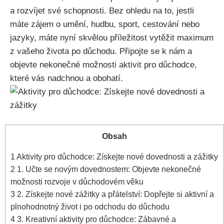
a rozvíjet své schopnosti. Bez ohledu na to, jestli
⁣máte zájem o ​umění, hudbu, sport, cestování⁢ nebo
jazyky, máte⁤ nyní⁤ skvělou⁢ příležitost vytěžit maximum‌
z vašeho života po‌ důchodu. Připojte se k nám‌ a
objevte nekonečné možnosti aktivit pro⁤ důchodce,
které vás nadchnou a obohatí.
Obsah
1
Aktivity pro důchodce: Získejte nové ​dovednosti a zážitky
2
1. Učte ​se⁣ novým‍ dovednostem: Objevte nekonečné
možnosti⁣ rozvoje v​ důchodovém věku
3
2. Získejte ‌nové ‍zážitky a přátelství: Dopřejte si aktivní ‍a
plnohodnotný život i po odchodu do‍ důchodu
4
3. Kreativní aktivity pro důchodce: Zábavné a