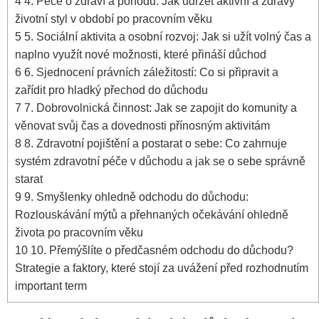
4
4. Péče o zdraví a pohodu: Jak udržet aktivní a zdravý
životní styl v období po pracovním věku
5
5. Sociální aktivita a osobní rozvoj: Jak si užít volný čas a
naplno využít nové možnosti, které přináší důchod
6
6. Sjednocení právních záležitostí: Co si připravit a
zařídit pro hladký přechod do důchodu
7
7. Dobrovolnická činnost: Jak se zapojit do komunity a
věnovat svůj čas a dovednosti přínosným aktivitám
8
8. Zdravotní pojištění a postarat o sebe: Co zahrnuje
systém zdravotní péče v důchodu a jak se o sebe správně
starat
9
9. Smyšlenky ohledně odchodu do důchodu:
Rozlouskávání mýtů a přehnaných očekávání ohledně
života po pracovním věku
10
10. Přemýšlíte o předčasném odchodu do důchodu?
Strategie a faktory, které stojí za uvážení před rozhodnutím
important term