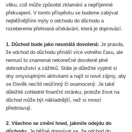
věku, což může způsobit zklamání a nepříjemné
překvapení. V tomto příspěvku se budeme zabývat
nejběžnějšími mýty o odchodu do důchodu a
rozebereme přehnaná očekávání, která je doprovází.
1. Důchod bude jako neustálá dovolená:
Je pravda,
že odchod do důchodu přináší více volného času, ale
nemusí to znamenat nekonečné dovolené plné
dobrodružství a zážitků. Stále je důležité vyplnit si
dny smysluplnými aktivitami a najít si nové zájmy, aby
se člověk necítil neúčinný či osamocený. Je také
důležité zohlednit finanční stránku, protože život na
důchod může být nákladnější, než si mnozí
představují.
2. Všechno se změní hned, jakmile odejdu do
důchodu:
Je běžné domnívat se, že odchod do