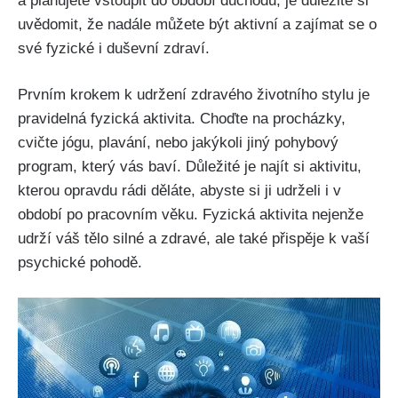
a plánujete vstoupit do období důchodu, je důležité si
uvědomit, že nadále můžete být aktivní a zajímat se o
své fyzické i duševní zdraví.
Prvním krokem k udržení zdravého životního stylu je
pravidelná fyzická aktivita. Choďte na procházky,
cvičte jógu, plavání, nebo jakýkoli jiný pohybový
program, který vás baví. Důležité je najít si aktivitu,
kterou opravdu rádi děláte, abyste si ji udrželi i v
období po pracovním věku. Fyzická aktivita nejenže
udrží váš tělo silné a zdravé, ale také přispěje k vaší
psychické pohodě.