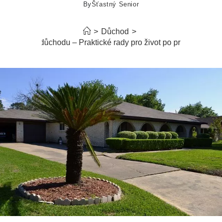
By
Šťastný Senior
>
Důchod
>
ak odejít do důchodu – Praktické rady pro život po pracovním vě