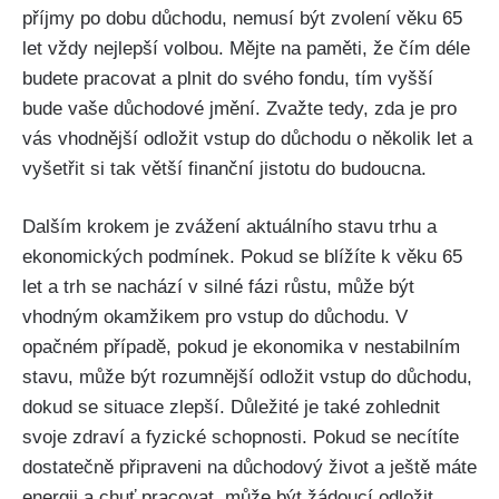
příjmy po dobu důchodu, nemusí být zvolení věku 65
let vždy nejlepší volbou. Mějte na paměti, že čím déle
budete pracovat a plnit do svého fondu, tím vyšší
bude vaše důchodové jmění. Zvažte tedy, zda je pro
vás vhodnější odložit vstup do důchodu o několik let a
vyšetřit si tak větší finanční jistotu do budoucna.
Dalším krokem je zvážení aktuálního stavu trhu a
ekonomických podmínek. Pokud se blížíte k věku 65
let a trh se nachází v silné fázi růstu, může být
vhodným okamžikem pro vstup do důchodu. V
opačném případě, pokud je ekonomika v nestabilním
stavu, může být rozumnější odložit vstup do důchodu,
dokud se situace zlepší. Důležité je také zohlednit
svoje zdraví a fyzické schopnosti. Pokud se necítíte
dostatečně připraveni na důchodový život a ještě máte
energii a chuť pracovat, může být žádoucí odložit