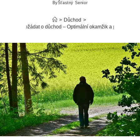
By
Šťastný Senior
>
Důchod
>
Kdy požádat o důchod – Optimální okamžik a postup