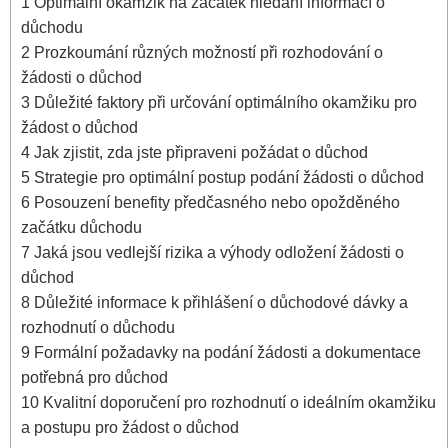
1
Optimální okamžik na začátek hledání informací o
důchodu
2
Prozkoumání různých možností při rozhodování o
žádosti o důchod
3
Důležité faktory při určování optimálního okamžiku pro
žádost o důchod
4
Jak zjistit, zda jste připraveni požádat o důchod
5
Strategie pro optimální postup podání žádosti o důchod
6
Posouzení benefity předčasného nebo opožděného
začátku důchodu
7
Jaká jsou vedlejší rizika a výhody odložení žádosti o
důchod
8
Důležité informace k přihlášení o důchodové dávky a
rozhodnutí o důchodu
9
Formální požadavky na podání žádosti a dokumentace
potřebná pro důchod
10
Kvalitní doporučení pro rozhodnutí o ideálním okamžiku
a postupu pro žádost o důchod