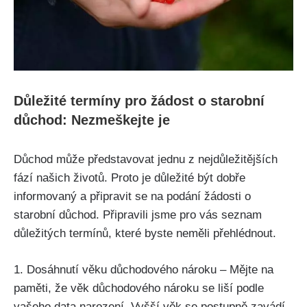
Důležité termíny pro žádost o starobní
důchod: Nezmeškejte je
Důchod může představovat jednu z nejdůležitějších
fází našich životů. Proto je důležité být dobře
informovaný a připravit se na podání žádosti o
starobní důchod. Připravili jsme pro vás seznam
důležitých termínů, které byste neměli přehlédnout.
1. Dosáhnutí věku důchodového nároku – Mějte na
paměti, že věk důchodového nároku se liší podle
vašeho data narození. Vyšší věk se postupně zavádí