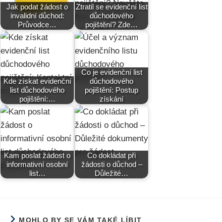
Jak podat žádost o
Ztratil se evidenční list
invalidní důchod:
důchodového
Průvodce…
pojištění? Zde…
Co je evidenční list
Kde získat evidenční
důchodového
list důchodového
pojištění: Postup
pojištění:…
získání
Kam poslat žádost o
Co dokládat při
informativní osobní
žádosti o důchod –
list…
Důležité…
MOHLO BY SE VÁM TAKÉ LÍBIT