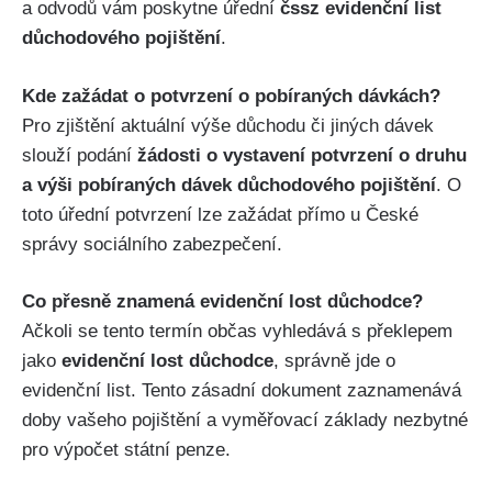
a odvodů vám poskytne úřední
čssz evidenční list
důchodového pojištění
.
Kde zažádat o potvrzení o pobíraných dávkách?
Pro zjištění aktuální výše důchodu či jiných dávek
slouží podání
žádosti o vystavení potvrzení o druhu
a výši pobíraných dávek důchodového pojištění
. O
toto úřední potvrzení lze zažádat přímo u České
správy sociálního zabezpečení.
Co přesně znamená evidenční lost důchodce?
Ačkoli se tento termín občas vyhledává s překlepem
jako
evidenční lost důchodce
, správně jde o
evidenční list. Tento zásadní dokument zaznamenává
doby vašeho pojištění a vyměřovací základy nezbytné
pro výpočet státní penze.