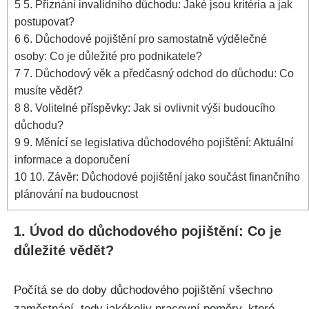
5
5. Přiznání invalidního důchodu: Jaké jsou kritéria a jak
postupovat?
6
6. Důchodové pojištění pro samostatně výdělečné
osoby: Co je důležité pro podnikatele?
7
7. Důchodový věk a předčasný odchod do důchodu: Co
musíte vědět?
8
8. Volitelné příspěvky: Jak si ovlivnit výši budoucího
důchodu?
9
9. Měnící se legislativa důchodového pojištění: Aktuální
informace a doporučení
10
10. Závěr: Důchodové pojištění jako součást finančního
plánování na budoucnost
1. Úvod do důchodového pojištění: Co je
důležité vědět?
Počítá se do doby důchodového pojištění všechno
zaměstnání, tedy jakékoliv pracovní poměry, které