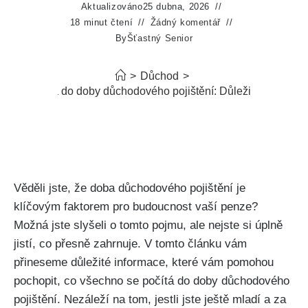
Aktualizováno
25 dubna, 2026
18 minut čtení
Žádný komentář
By
Šťastný Senior
>
Důchod
>
Co se počítá do doby důchodového pojištění: Důležité informac
Věděli jste, že doba důchodového pojištění je
klíčovým faktorem pro budoucnost vaší penze?
Možná jste slyšeli o tomto pojmu, ale nejste si úplně
jistí, co přesně zahrnuje. V tomto článku vám
přineseme důležité informace, které vám pomohou
pochopit, co všechno se počítá do doby důchodového
pojištění. Nezáleží na tom, jestli jste ještě mladí a za