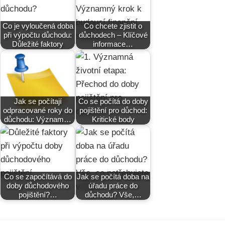
Co je vyloučená doba
Co chcete zjistit o
při výpočtu důchodu:
důchodech – Klíčové
Důležité faktory
informace…
Jak se počítají
Co se počítá do doby
odpracované roky do
pojištění pro důchod:
důchodu: Význam…
Kritické body
Co se započítává do
Jak se počítá doba na
doby důchodového
úřadu práce do
pojištění?…
důchodu? Vše,…