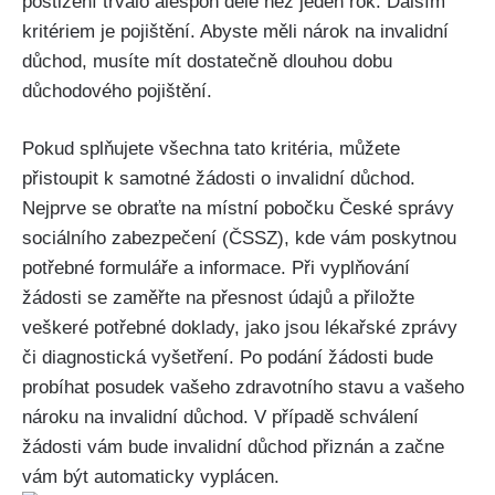
postižení trvalo alespoň déle než jeden rok. Dalším
kritériem je pojištění. Abyste měli nárok na invalidní
důchod, musíte mít dostatečně dlouhou dobu
důchodového pojištění.
Pokud splňujete všechna tato kritéria, můžete
přistoupit k samotné žádosti o invalidní důchod.
Nejprve se obraťte na místní pobočku České správy
sociálního zabezpečení (ČSSZ), kde vám poskytnou
potřebné formuláře a informace. Při vyplňování
žádosti se zaměřte na přesnost údajů a přiložte
veškeré potřebné doklady, jako jsou lékařské zprávy
či diagnostická vyšetření. Po podání žádosti bude
probíhat posudek vašeho zdravotního stavu a vašeho
nároku na invalidní důchod. V případě schválení
žádosti vám bude invalidní důchod přiznán a začne
vám být automaticky vyplácen.