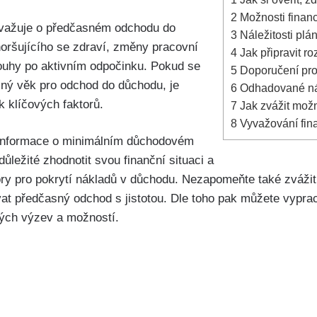
2
Možnosti finan
uvažuje o předčasném ⁤odchodu do
3
Náležitosti plá
horšujícího se zdraví, změny pracovní
4
Jak připravit ro
ouhy po aktivním odpočinku. Pokud se
5
Doporučení pro 
ečný věk⁤ pro odchod⁢ do důchodu, je
6
Odhadované nák
ik klíčových faktorů.
7
Jak zvážit mož
8
Vyvažování finan
i informace o minimálním důchodovém
⁢důležité zhodnotit svou finanční situaci a
ory pro pokrytí nákladů‍ v důchodu. Nezapomeňte také​ zvážit
ovat předčasný​ odchod​ s jistotou. Dle toho pak můžete‌ vyprac
vých výzev a možností.