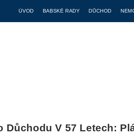
ÚVOD
BABSKÉ RADY
DŮCHOD
NEM
Do Důchodu V 57 Letech: Pl