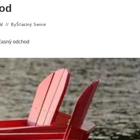
hod
ář
By
Šťastný Senior
dčasný odchod