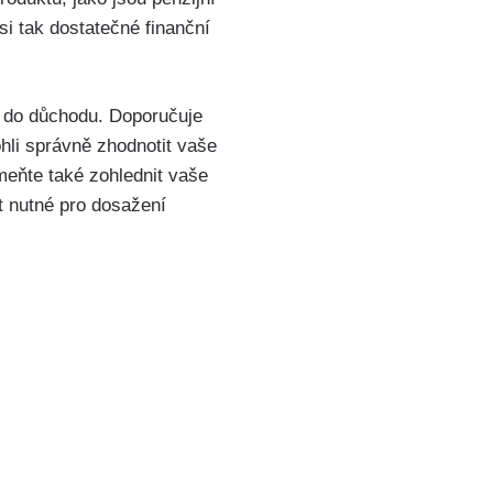
si⁤ tak dostatečné finanční
hod do důchodu. Doporučuje
li správně zhodnotit⁢ vaše
meňte také zohlednit vaše
t nutné pro dosažení