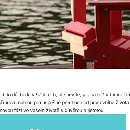
 ⁣do důchodu v 57 letech, ale nevíte, jak ⁤na to? V tomto č
 přípravu nutnou pro úspěšné přechodn ​od pracovního života
novou fázi ve vašem životě s důvěrou‌ a jistotou.