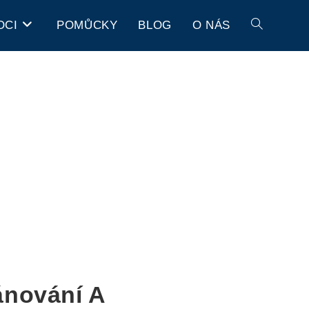
OCI
POMŮCKY
BLOG
O NÁS
ánování A