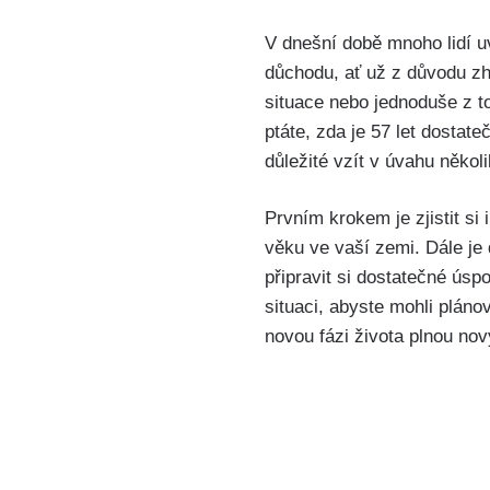
V dnešní době ⁢mnoho lidí 
⁤důchodu, ať už z ⁣důvodu z
situace nebo jednoduše z t
ptáte, zda je 57 let ​dostat
důležité vzít v ⁤úvahu někol
Prvním krokem je zjistit s
⁢věku ve vaší zemi. Dále je 
připravit si dostatečné úsp
situaci, ⁤abyste‍ mohli‍ plán
novou fázi života plnou no