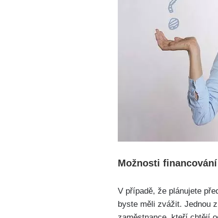
Možnosti financován
V ‍případě, že plánujete ‌p
byste měli zvážit.⁣ Jednou 
zaměstnance, kteří chtějí od