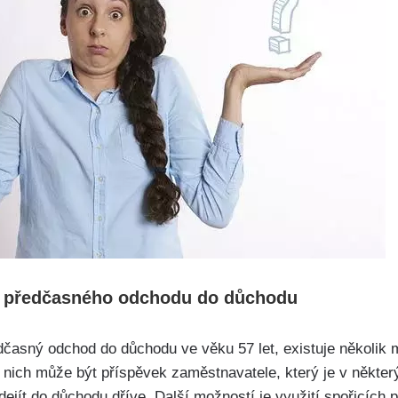
í předčasného odchodu do důchodu
ředčasný ⁣odchod do důchodu ve věku 57 let, existuje několik 
z⁢ nich může být příspěvek zaměstnavatele, který je v ​někt
ejít do důchodu‍ dříve. Další možností ​je využití spořicích p