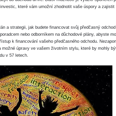
my investic, které vám umožní zhodnotit vaše úspory a zajistit 
plán a strategii, ⁢jak budete financovat‍ svůj⁣ předčasný odc
⁣ poradcem nebo⁤ odborníkem na důchodové‍ plány, abyste moh
 přístup ‌k financování vašeho předčasného odchodu. Nezapo
a možné ⁤úpravy ve vašem životním ‌stylu, které by mohly bý
du v 57 letech.