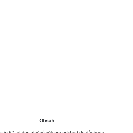
Obsah
da je ⁣57 let dostatečný ‍věk pro odchod do⁤ důchodu