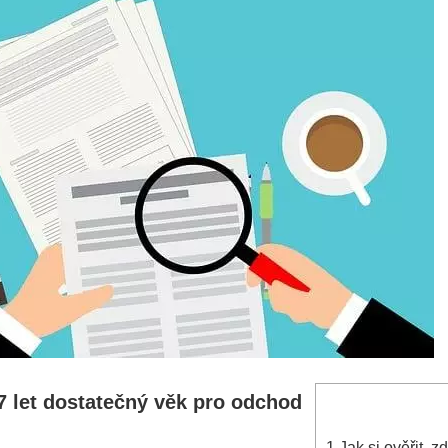
⁣57 let dostatečný ‍věk pro odchod
1
Jak si ověřit, z