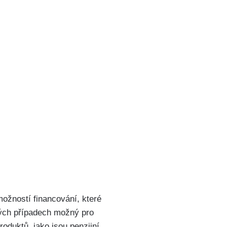
možností financování, které
erých případech možný pro
roduktů, jako jsou penzijní