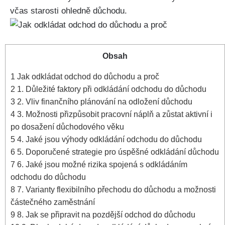
včas starosti ohledně důchodu.
Obsah
1
Jak odkládat odchod do důchodu a proč
2
1. Důležité faktory při odkládání odchodu do důchodu
3
2. Vliv finančního plánování na odložení důchodu
4
3. Možnosti přizpůsobit pracovní náplň a zůstat aktivní i
po dosažení důchodového věku
5
4. Jaké jsou výhody odkládání odchodu do důchodu
6
5. Doporučené strategie pro úspěšné odkládání důchodu
7
6. Jaké jsou možné rizika spojená s odkládáním
odchodu do důchodu
8
7. Varianty flexibilního přechodu do důchodu a možnosti
částečného zaměstnání
9
8. Jak se připravit na pozdější odchod do důchodu