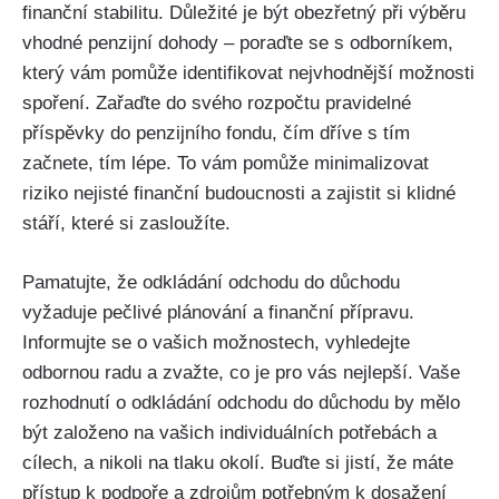
finanční stabilitu. Důležité je být obezřetný při výběru
vhodné penzijní dohody – poraďte se s odborníkem,
který vám pomůže identifikovat nejvhodnější možnosti
spoření. Zařaďte do svého rozpočtu pravidelné
příspěvky do penzijního fondu, čím dříve s tím
začnete, tím lépe. To vám pomůže minimalizovat
riziko nejisté finanční budoucnosti a zajistit si klidné
stáří, které si zasloužíte.
Pamatujte, že odkládání odchodu do důchodu
vyžaduje pečlivé plánování a finanční přípravu.
Informujte se o vašich možnostech, vyhledejte
odbornou radu a zvažte, co je pro vás nejlepší. Vaše
rozhodnutí o odkládání odchodu do důchodu by mělo
být založeno na vašich individuálních potřebách a
cílech, a nikoli na tlaku okolí. Buďte si jistí, že máte
přístup k podpoře a zdrojům potřebným k dosažení