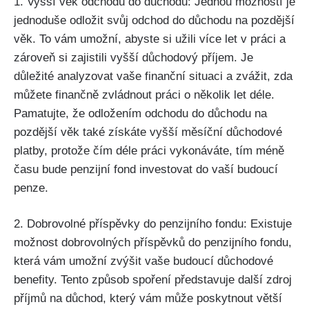
1. Vyšší věk odchodu do důchodu: Jednou možností je
jednoduše odložit svůj odchod do důchodu na pozdější
věk. To vám umožní, abyste si užili více let v práci a
zároveň si zajistili vyšší důchodový příjem. Je
důležité analyzovat vaše finanční situaci a zvážit, zda
můžete finančně zvládnout práci o několik let déle.
Pamatujte, že odložením odchodu do důchodu na
pozdější věk také získáte vyšší měsíční důchodové
platby, protože čím déle práci vykonáváte, tím méně
času bude penzijní fond investovat do vaší budoucí
penze.
2. Dobrovolné příspěvky do penzijního fondu: Existuje
možnost dobrovolných příspěvků do penzijního fondu,
která vám umožní zvýšit vaše budoucí důchodové
benefity. Tento způsob spoření představuje další zdroj
příjmů na důchod, který vám může poskytnout větší