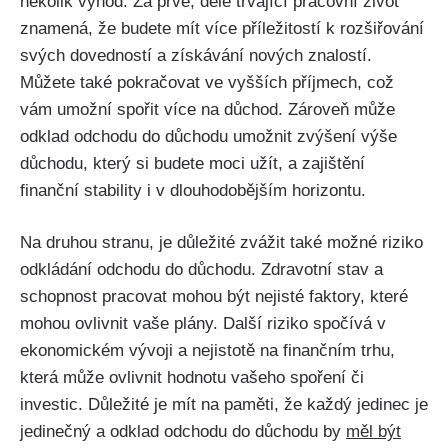
několik výhod. Za prvé, déle trvající pracovní život
znamená, že budete mít více příležitostí k rozšiřování
svých dovedností a získávání nových znalostí.
Můžete také pokračovat ve vyšších příjmech, což
vám umožní spořit více na důchod. Zároveň může
odklad odchodu do důchodu umožnit zvýšení výše
důchodu, který si budete moci užít, a zajištění
finanční stability i v dlouhodobějším horizontu.
Na druhou stranu, je důležité zvážit také možné riziko
odkládání odchodu do důchodu. Zdravotní stav a
schopnost pracovat mohou být nejisté faktory, které
mohou ovlivnit vaše plány. Další riziko spočívá v
ekonomickém vývoji a nejistotě na finančním trhu,
která může ovlivnit hodnotu vašeho spoření či
investic. Důležité je mít na paměti, že každý jedinec je
jedinečný a odklad odchodu do důchodu by
měl být