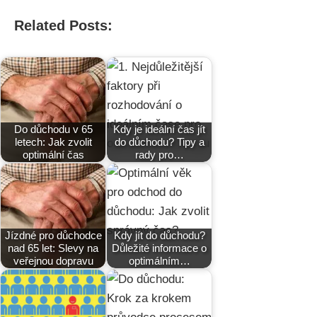
Related Posts:
Do důchodu v 65
Kdy je ideální čas jít
letech: Jak zvolit
do důchodu? Tipy a
optimální čas
rady pro…
Jízdné pro důchodce
Kdy jít do důchodu?
nad 65 let: Slevy na
Důležité informace o
veřejnou dopravu
optimálním…