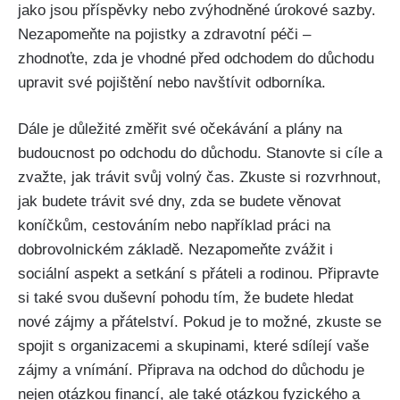
jako jsou příspěvky nebo zvýhodněné úrokové sazby.
Nezapomeňte na pojistky a zdravotní péči –
zhodnoťte, zda je vhodné před odchodem do důchodu
upravit své pojištění nebo navštívit odborníka.
Dále je důležité změřit své očekávání a plány na
budoucnost po odchodu do důchodu. Stanovte si cíle a
zvažte, jak trávit svůj volný čas. Zkuste si rozvrhnout,
jak budete trávit své dny, zda se budete věnovat
koníčkům, cestováním nebo například práci na
dobrovolnickém základě. Nezapomeňte zvážit i
sociální aspekt a setkání s přáteli a rodinou. Připravte
si také svou duševní pohodu tím, že budete hledat
nové zájmy a přátelství. Pokud je to možné, zkuste se
spojit s organizacemi a skupinami, které sdílejí vaše
zájmy a vnímání. Připrava na odchod do důchodu je
nejen otázkou financí, ale také otázkou fyzického a