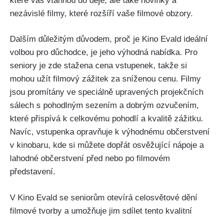
které vás vtáhnou do děje, ale také novinky a
nezávislé filmy, které rozšíří vaše filmové obzory.
Dalším důležitým důvodem, proč je Kino Evald ideální
volbou pro důchodce, je jeho výhodná nabídka. Pro
seniory je zde stažena cena vstupenek, takže si
mohou užít filmový zážitek za sníženou cenu. Filmy
jsou promítány ve speciálně upravených projekčních
sálech s pohodlným sezením a dobrým ozvučením,
které přispívá k celkovému pohodlí a kvalitě zážitku.
Navíc, vstupenka opravňuje k výhodnému občerstvení
v kinobaru, kde si můžete dopřát osvěžující nápoje a
lahodné občerstvení před nebo po filmovém
představení.
V Kino Evald se seniorům otevírá celosvětové dění
filmové tvorby a umožňuje jim sdílet tento kvalitní