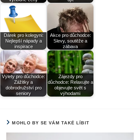
Dárek pro kolegyni:
Akce pro důchodce:
Nejlepší nápady a
Slevy, soutěže a
inspirace
zábava
Výlety pro důchodce:
Zájezdy pro
Zážitky a
důchodce: Relaxujte a
dobrodružství pro
objevujte svět s
seniory
výhodami
MOHLO BY SE VÁM TAKÉ LÍBIT