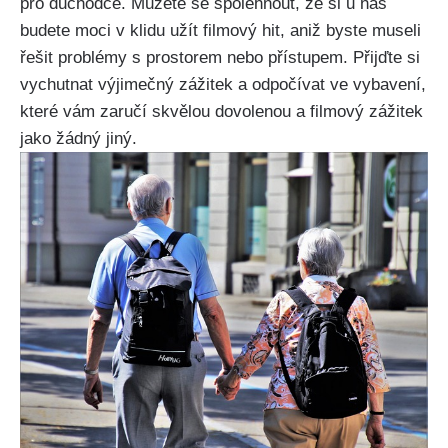
pro důchodce. Můžete se spolehnout, že si u nás
budete moci v klidu užít filmový hit, aniž byste museli
řešit problémy s prostorem nebo přístupem. Přijďte si
vychutnat výjimečný zážitek a odpočívat ve vybavení,
které vám zaručí skvělou dovolenou a filmový zážitek
jako žádný jiný.