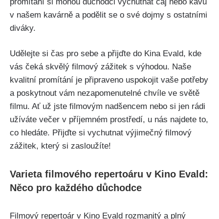
promítání si mohou důchodci vychutnat čaj nebo kávu
v našem kavárně a podělit se o své dojmy s ostatními
diváky.
Udělejte si čas pro sebe a přijďte do Kina Evald, kde
vás čeká skvělý filmový zážitek s výhodou. Naše
kvalitní promítání je připraveno uspokojit vaše potřeby
a poskytnout vám nezapomenutelné chvíle ve světě
filmu. Ať už jste filmovým nadšencem nebo si jen rádi
užíváte večer v příjemném prostředí, u nás najdete to,
co hledáte. Přijďte si vychutnat výjimečný filmový
zážitek, který si zasloužíte!
Varieta filmového repertoáru v Kino Evald:
Něco pro každého důchodce
Filmový repertoár v Kino Evald rozmanitý a plný