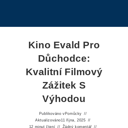
Kino Evald Pro
Důchodce:
Kvalitní Filmový
Zážitek S
Výhodou
Publikováno v
Pomůcky
Aktualizováno
11 října, 2025
12 minut čtení
Žádný komentář