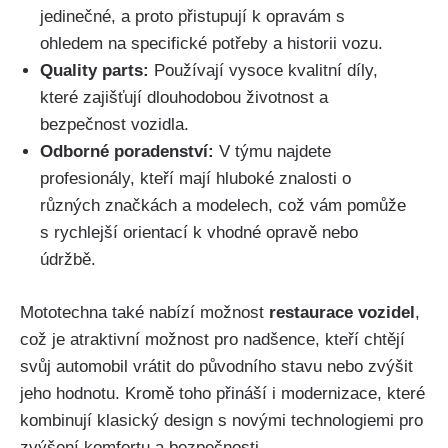
jedinečné, a proto přistupují k opravám s
ohledem ⁣na ‍specifické ​potřeby a historii vozu.
Quality parts:
Používají vysoce ‍kvalitní díly,
které zajišťují dlouhodobou životnost a
bezpečnost vozidla.
Odborné poradenství:
V týmu⁣ najdete‌
profesionály, kteří mají hluboké znalosti o
různých značkách ​a modelech, což vám pomůže⁢
s rychlejší orientací k vhodné⁢ opravě nebo
údržbě.
Mototechna také nabízí možnost
restaurace vozidel
,
což je atraktivní možnost pro nadšence, kteří chtějí
⁤svůj‍ automobil vrátit do původního stavu nebo zvýšit
jeho hodnotu. Kromě toho přináší i ⁣modernizace,⁢ které
kombinují ⁣klasický design​ s novými technologiemi​ pro
zvýšení komfortu a bezpečnosti.