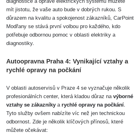
diagnostice a ⁣opravě elektrických systémů⁢ můžete
mít jistotu, že​ vaše ‌auto bude v dobrých rukou. S
důrazem na kvalitu a spokojenost zákazníků,‍ CarPoint
Modřany se stává první volbou pro každého, kdo
potřebuje odbornou pomoc v oblasti elektriky a
diagnostiky.
Autoopravna Praha 4: Vynikající‍ vztahy a
rychlé opravy na počkání
V oblasti autoservisů⁤ v Praze 4 se vyznačuje několik
profesionálních center, ⁣která kladou ⁤důraz na
výborné
vztahy se zákazníky
a
rychlé opravy na počkání
.
Tyto ​služby ovšem nabízíte víc než jen technickou
odbornost. Zde je ⁤několik klíčových přínosů, které‍
můžete očekávat: