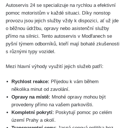
Autoservis 24 se specializuje⁢ na rychlou a efektivní
pomoc motoristům v každé‍ situaci. ‍Díky nonstop
provozu jsou jejich služby vždy⁣ k dispozici, ať už‍ jde
o běžnou údržbu, opravy⁣ nebo asistenční‌ služby
přímo na silnici. Tento​ autoservis v Modřanech se
pyšní týmem odborníků, kteří mají bohaté ⁢zkušenosti​
s různými typy vozidel.
Mezi hlavní výhody využití jejich služeb patří:
Rychlost reakce:
Přijedou k vám během
několika minut od zavolání.
Opravy na místě:
Mnohé opravy mohou být
provedeny přímo na vašem parkovišti.
Kompletní pokrytí:
Poskytují pomoc ‌po celém
území Prahy a okolí.
Transparentní ceny:
Jasná cenová ⁣politika bez