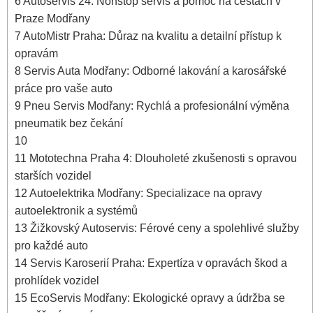
6
Autoservis 24: Nonstop‌ servis a⁣ pomoc na⁤ cestách v
Praze Modřany
7
AutoMistr Praha: Důraz na kvalitu a detailní přístup k
opravám
8
Servis Auta Modřany:‌ Odborné‌ lakování a karosářské
práce pro vaše auto
9
Pneu Servis Modřany: Rychlá a profesionální výměna
pneumatik​ bez ⁢čekání
10
11
Mototechna Praha 4: Dlouholeté zkušenosti ‌s opravou
starších vozidel
12
Autoelektrika ‌Modřany: Specializace na opravy
autoelektronik a systémů
13
Žižkovský Autoservis: Férové ceny a spolehlivé služby
pro každé auto
14
Servis Karoserií Praha: Expertíza v opravách škod a​
prohlídek vozidel
15
EcoServis Modřany: Ekologické opravy a údržba ⁢se