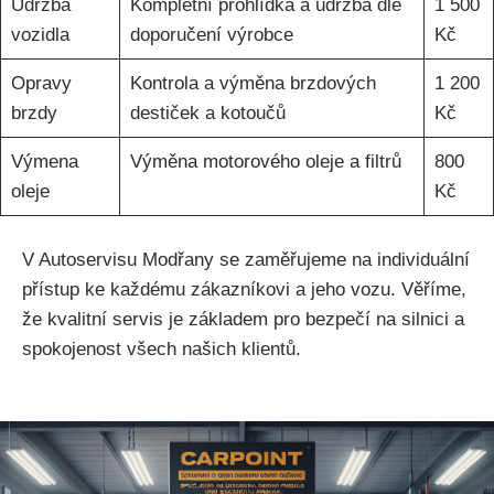
Údržba
Kompletní prohlídka a‌ údržba dle
1 500
vozidla
doporučení výrobce
Kč
Opravy
Kontrola ⁢a​ výměna brzdových
1 200
‍brzdy
destiček⁣ a kotoučů
Kč
Výmena
Výměna motorového oleje a filtrů
800
oleje
Kč
V Autoservisu Modřany se zaměřujeme na individuální
přístup ke každému zákazníkovi a jeho vozu. Věříme,
že kvalitní servis je základem pro ⁤bezpečí na silnici a
spokojenost všech​ našich klientů.