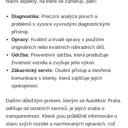
hlavní aspekty, na které se zaměřují,⁤ patří:
Diagnostika:
Precizní analýza poruch a
problémů s ⁤vysoce vyvinutými diagnostickými
přístroji.
Opravy:
Kvalitní a trvalé opravy s použitím
originálních nebo ‌kvalitních ‌náhradních dílů.
Údržba:
Preventivní údržba, která​ prodlužuje
životnost vozidla‌ a zvyšuje jeho výkon.
Zákaznický servis:
Osobní přístup a otevřená
komunikace⁣ s klienty, ⁣která ⁤zajišťuje jejich
spokojenost.
Dalším důležitým⁤ prvkem, kterým se⁣ AutoMistr Praha
odlišuje ⁤od ostatních servisů, je jejich snaha o
transparentnost. ​Klienti jsou průběžně ⁣informováni o
stavu svých vozidel a navrhovaných opravách, což