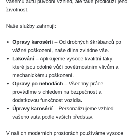
vašemu autu původní ​vzhled,⁤ ale⁣ také prodlouží jeho
životnost.
Naše služby zahrnují:
Opravy karosérií
– Od drobných škrábanců po
vážné poškození, naše dílna ‍zvládne vše.
Lakování
– Aplikujeme vysoce kvalitní laky,
které jsou odolné vůči povětrnostním vlivům a‌
mechanickému poškození.
Opravy po nehodách
⁢– Všechny práce
provádíme s⁢ ohledem na bezpečnost a
dodatkovou⁤ funkčnost vozidla.
Úpravy karosérií
– Personalizujeme vzhled
vašeho auta ⁤podle vašich představ.
V našich moderních prostorách používáme vysoce‌