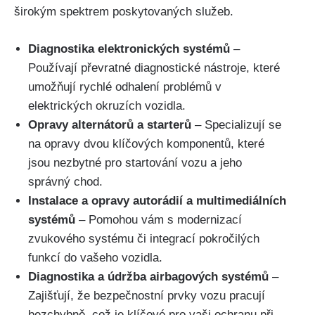
širokým ⁤spektrem poskytovaných ‍služeb.
Diagnostika elektronických systémů
–
Používají převratné diagnostické nástroje, které⁢
umožňují rychlé ⁣odhalení problémů v
elektrických⁤ okruzích vozidla.
Opravy alternátorů a starterů
–⁤ Specializují se
na opravy dvou klíčových‌ komponentů, které
jsou nezbytné‌ pro startování vozu a jeho
správný chod.
Instalace a opravy autorádií a ⁣multimediálních
systémů
⁢– Pomohou ⁤vám s modernizací
zvukového systému či integrací pokročilých
funkcí do vašeho vozidla.
Diagnostika a údržba airbagových systémů
–
Zajišťují, že bezpečnostní prvky vozu‍ pracují
bezchybně, což je klíčové pro vaši ochranu při