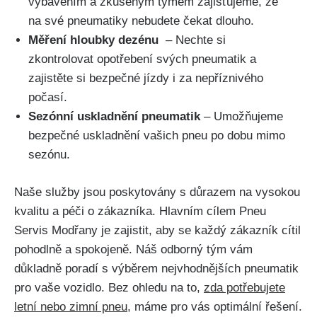
vybavením a zkušeným ‌týmem ⁣zajišťujeme, že
⁢na ‍své pneumatiky ‌nebudete čekat ​dlouho.
Měření hloubky dezénu
⁣ – Nechte si
zkontrolovat opotřebení svých pneumatik a
zajistěte si ⁣bezpečné jízdy i za nepříznivého
počasí.
Sezónní uskladnění pneumatik
– Umožňujeme
bezpečné ‍uskladnění vašich pneu ⁢po dobu mimo ​
sezónu.
Naše‍ služby jsou poskytovány s důrazem ⁤na ⁢vysokou⁢
kvalitu a péči o​ zákazníka.‌ Hlavním cílem Pneu
Servis Modřany je zajistit, ⁤aby se každý zákazník cítil
pohodlně a spokojeně.‍ Náš odborný tým vám
důkladně poradí s výběrem nejvhodnějších ⁢pneumatik
pro vaše vozidlo. Bez ohledu na to,
zda potřebujete
letní nebo zimní pneu
, máme pro vás optimální řešení.