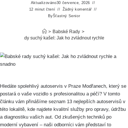
Aktualizováno
30 července, 2026
12 minut čtení
Žádný komentář
By
Šťastný Senior
>
Babské Rady
>
Babské rady suchý kašel: Jak ho zvládnout rychle a snadno
Hledáte spolehlivý autoservis v Praze Modřanech,⁤ který se​
postará⁤ o vaše vozidlo s profesionalitou a péčí? V tomto
⁣článku⁣ vám přinášíme seznam 13​ nejlepších ⁤autoservisů​ v
této lokalitě, kde najdete⁣ kvalitní služby pro ⁣opravy, údržbu
a diagnostiku vašich aut. Od zkušených⁢ techniků po
moderní⁤ vybavení⁣ – naši odborníci vám představí to