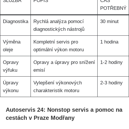
SLUŽBA
POPIS
ČAS
POTŘEBNÝ
Diagnostika
Rychlá analýza pomocí
30 minut
diagnostických nástrojů
Výměna
Kompletní servis pro
1 hodina
oleje
optimální výkon motoru
Opravy
Opravy a úpravy pro snížení
1-2 hodiny
výfuku
​emisí
Úpravy
Vylepšení výkonových
2-3 hodiny
výkonu
charakteristik motoru
Autoservis 24: Nonstop‌ servis a⁣ pomoc na⁤
cestách v Praze Modřany