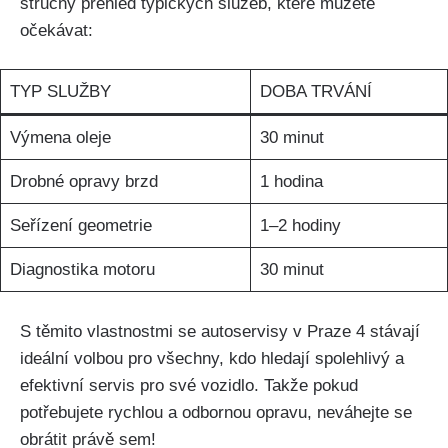
stručný přehled typických služeb, které můžete
očekávat:
TYP SLUŽBY
DOBA TRVÁNÍ
Výmena ⁣oleje
30 minut
Drobné ‍opravy brzd
1 ‍hodina
Seřízení geometrie
1–2 hodiny
Diagnostika ​motoru
30⁢ minut
S těmito vlastnostmi se autoservisy v Praze 4 ⁢stávají
ideální volbou pro všechny, kdo ​hledají spolehlivý⁤ a
efektivní servis pro své vozidlo. Takže pokud
potřebujete rychlou a odbornou opravu, ⁤neváhejte se
obrátit právě ‌sem!