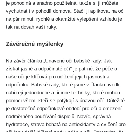
je pohodlná a snadno použitelná, takže⁣ si ji můžete⁢
vychutnat i ‌v pohodlí​ domova. Stačí ji aplikovat na oči
⁢na pár minut, rychlé a okamžité vylepšení vzhledu ‌je
tak na dosah vaší ruky.
Závěrečné myšlenky
Na ⁣závěr článku „Unavené oči babské rady: Jak
získat jasné ‌a odpočinuté oči“ je patrné, že péče o
naše oči je klíčová pro‌ udržení jejich jasnosti a
odpočinku. Babské rady, které jsme⁢ v článku uvedli,
nabízejí jednoduché a účinné techniky, které mohou
pomoci‍ všem, kteří se‌ potýkají s únavou očí. Důležité
je dostatečné odpočinkové období‌ pro ​oči a omezení
nadměrného používání displejů. Navíc, správná
hydratace, strava bohatá na antioxidanty a cvičení pro