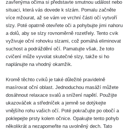
zavřenýma ⁢očima si představte smutnou událost ⁣nebo
situaci, která‍ vás dovede k slzám. Pomalu začněte
více mžourat, až se vám ve vrchní části očí ⁣vytvoří
slzy. Poté opatrně otevřete oči a pohybujte ​jimi nahoru‌
a ⁤dolů, aby se slzy rovnoměrně rozetřely. Tento cvik​
vyživuje oční rohovku ⁢slzami, což pomáhá eliminovat
suchost a podráždění‌ očí. Pamatujte však, že toto
cvičení může vyvolat ‌skutečné slzy, takže si ho⁤
naplánujte na vhodný okamžik.
Kromě těchto cviků je také důležité pravidelně
masírovat oční oblast. Jednoduchou masáží můžete ​
dosáhnout relaxace svalů a snížení napětí. Použijte
ukazováček‌ a středníček⁣ a jemně se dotýkejte ​
vnějšího rohu ⁣vašich očí. Poté pokračujte po obočí a
poklepejte prsty kolem očnice. Opakujte tento pohyb
několikrát a nezapomeňte na uvolněný dech. Tato