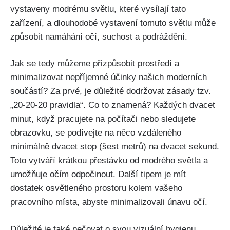
vystaveny modrému ⁤světlu, které vysílají​ tato
zařízení, a dlouhodobé vystavení tomuto světlu může
způsobit namáhání očí, suchost a podráždění.
Jak se tedy můžeme přizpůsobit prostředí⁤ a
minimalizovat nepříjemné účinky našich moderních
součástí?⁢ Za⁢ prvé, je důležité dodržovat zásady tzv.
„20-20-20 pravidla“. Co to znamená?‍ Každých dvacet
minut, když pracujete na počítači nebo ‌sledujete
obrazovku, se podívejte ⁣na něco vzdáleného
minimálně dvacet stop (šest ‌metrů) na dvacet sekund.
Toto vytváří krátkou přestávku od modrého světla a
umožňuje očím odpočinout. Další tipem je mít
dostatek osvětleného prostoru kolem vašeho
pracovního místa, abyste minimalizovali únavu očí.
Důležité je také ​pečovat o⁢ svou vizuální hygienu,