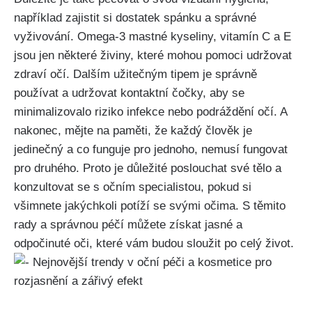
například zajistit si dostatek spánku a správné
vyživování. Omega-3 mastné kyseliny, vitamín C a E
jsou ‍jen‍ některé ⁣živiny, které mohou pomoci ​udržovat
zdraví očí. Dalším užitečným tipem je ‌správně
používat a udržovat kontaktní čočky,⁣ aby se
minimalizovalo ‌riziko infekce nebo podráždění ‍očí. A
nakonec, mějte na⁣ paměti, že každý člověk je
jedinečný a co funguje pro jednoho, nemusí fungovat
pro druhého. Proto je důležité poslouchat své tělo a
konzultovat ​se s očním⁤ specialistou, pokud si
všimnete jakýchkoli potíží ⁤se svými očima. S těmito
⁣rady a správnou péčí ‌můžete získat‌ jasné a
odpočinuté oči, které vám budou sloužit po celý život.