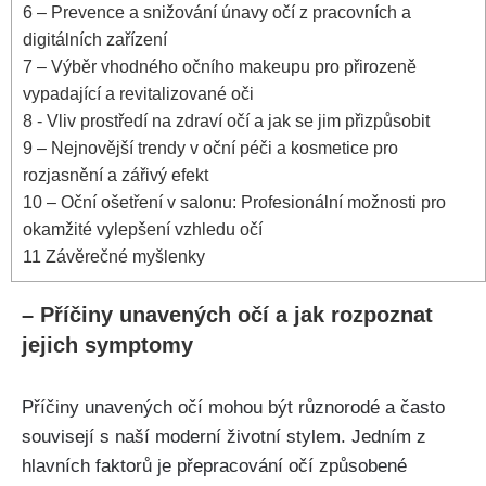
6
– Prevence a snižování únavy očí z pracovních a
digitálních zařízení
7
– ‌Výběr vhodného ​očního makeupu pro přirozeně
vypadající a revitalizované oči
8
-‌ Vliv prostředí na zdraví očí a⁤ jak se‍ jim přizpůsobit
9
– Nejnovější trendy‍ v​ oční péči a kosmetice pro
⁢rozjasnění a zářivý efekt
10
– Oční ošetření v salonu: Profesionální možnosti​ pro
okamžité vylepšení vzhledu ​očí
11
Závěrečné myšlenky
– Příčiny unavených očí a jak ‌rozpoznat
jejich symptomy
Příčiny ‌unavených očí mohou být různorodé a často
souvisejí s naší moderní životní stylem. Jedním z
hlavních faktorů je přepracování očí způsobené