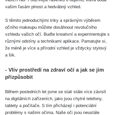
vašim řasám plnost⁤ a hedvábný vzhled.
S těmito jednoduchými triky a správným výběrem​
očního makeupu můžete dosáhnout revolučního
vzhledu vašich očí. Buďte kreativní a experimentujte s⁤
různými odstíny a technikami aplikace. Pamatujte si,
že méně je více a přírodní vzhled​ je vždycky stylový
a šik.
-‌ Vliv prostředí na zdraví očí a⁤ jak se‍ jim
přizpůsobit
Během posledních let jsme se stali stále více​ závislí
na ‌digitálních zařízeních, jako jsou chytré telefony,‌
tablety a počítače. S‌ tím přicházejí‍ i potenciální
problémy s ‍našimi očima. Naše oči jsou‍ neustále