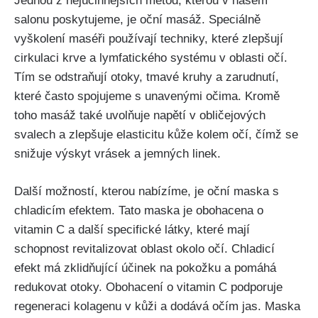
Jednou z nejúčinnějších metod, kterou v našem
salonu ⁣poskytujeme, ⁢je⁢ oční​ masáž. Speciálně
vyškolení maséři používají techniky, které zlepšují
cirkulaci krve a lymfatického systému‍ v oblasti očí.
‍Tím​ se⁤ odstraňují otoky, tmavé kruhy a zarudnutí,
které často spojujeme⁢ s ​unavenými očima. Kromě
toho masáž také uvolňuje napětí v obličejových
svalech a zlepšuje elasticitu kůže kolem očí, čímž se
snižuje výskyt vrásek a jemných linek.
Další možností, kterou ⁣nabízíme, je oční maska s
chladicím efektem. Tato‍ maska je obohacena⁢ o
vitamin C ‍a další​ specifické látky, které mají
schopnost revitalizovat oblast okolo očí. Chladicí
efekt má zklidňující účinek na pokožku a ‌pomáhá
⁢redukovat otoky. Obohacení o vitamin C podporuje
⁤regeneraci kolagenu⁢ v kůži a ​dodává očím jas. Maska