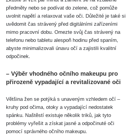
předměty nebo⁢ se podívat do zelene, což pomůže
uvolnit napětí a relaxovat vaše oči. Důležité‍ je také ‌si
uvědomit čas strávený ‌před ​digitálními zařízeními
mimo pracovní​ dobu. Omezte svůj čas strávený na
‌telefonu nebo tabletu alespoň⁣ hodinu před spaním,
abyste minimalizovali ⁢únavu očí a zajistili⁤ kvalitní
odpočinek.
– ‌Výběr vhodného ​očního makeupu pro
přirozeně vypadající a revitalizované oči
Většina žen se ⁢potýká ⁤s unaveným‌ vzhledem‌ očí –
⁤kruhy pod očima, otoky a vypadající nedostatek
spánku. Naštěstí existuje několik triků, jak tyto
problémy vyřešit a⁢ získat jasné‌ a odpočinuté oči
pomocí správného očního makeupu.