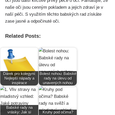
oči jsou další klíčové prvky ‌péče o oči. Pamatujte, ⁣že
naše oči jsou cenným pokladem a jejich zdraví je v
naší péči. S využitím těchto babských rad získáte
zase jasné a‍ odpočinuté oči.
Related Posts:
Dárek pro kolegyni:
Bolest nohou: Babské
Nejlepší nápady a
rady na úlevu od
inspirace
unavených nohou
Babské rady na
vrásky: Jak si
Kruhy pod očima?