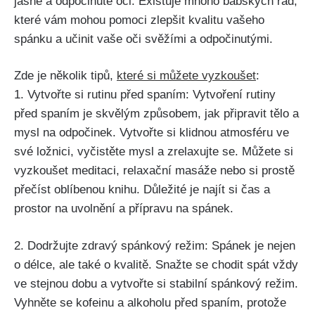
jasné a odpočinuté oči. Existuje mnoho babských rad,
které vám‍ mohou pomoci ⁤zlepšit kvalitu vašeho
spánku a ‌učinit vaše ‌oči svěžími a odpočinutými.
Zde je několik tipů,
které si můžete vyzkoušet
:
1. Vytvořte si rutinu před spaním: Vytvoření rutiny
před spaním je skvělým způsobem, jak ‌připravit ‌tělo a
mysl na ⁤odpočinek. Vytvořte si klidnou atmosféru ve
své ložnici, vyčistěte mysl a zrelaxujte​ se. Můžete si
vyzkoušet⁢ meditaci, relaxační masáže nebo si prostě
přečíst oblíbenou knihu. Důležité je ⁢najít si ‌čas a
‍prostor na uvolnění a přípravu na spánek.
2. Dodržujte zdravý spánkový režim: Spánek je nejen
⁤o délce, ale také o kvalitě. Snažte se chodit spát vždy
ve stejnou dobu a vytvořte si stabilní ⁢spánkový režim.
Vyhněte se ⁢kofeinu a alkoholu před spaním, protože