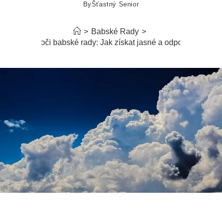
By
Šťastný Senior
>
Babské Rady
>
Unavené oči babské rady: Jak získat jasné a odpočinuté oči