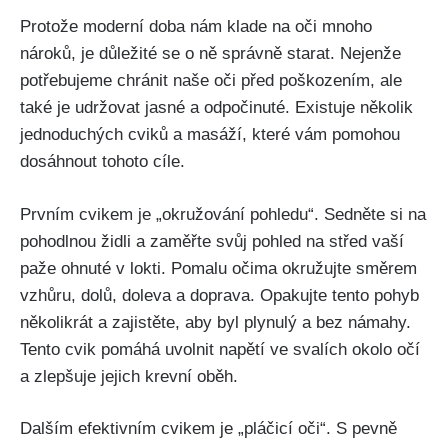
Protože moderní doba nám klade na oči mnoho
nároků, je důležité se o ně správně starat. Nejenže
⁤potřebujeme chránit naše oči před poškozením, ale ​
také je ⁣udržovat jasné a odpočinuté. Existuje několik
jednoduchých cviků⁤ a masáží, které vám pomohou
dosáhnout tohoto cíle.
Prvním cvikem je „okružování pohledu“. Sedněte si na
pohodlnou židli a zaměřte svůj pohled na střed vaší
paže ohnuté ‌v lokti. Pomalu očima okružujte směrem
vzhůru, dolů, doleva a doprava. Opakujte tento pohyb
několikrát a zajistěte, aby⁣ byl plynulý a bez námahy.
Tento cvik pomáhá uvolnit napětí ve ⁤svalích okolo očí
a zlepšuje jejich ​krevní oběh.
Dalším ‌efektivním cvikem je „pláčicí oči“. S pevně