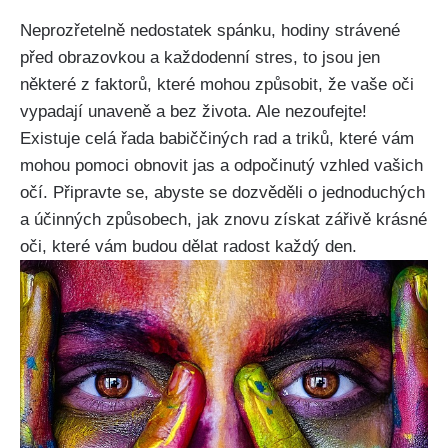
Neprozřetelně nedostatek spánku, hodiny strávené
před obrazovkou a každodenní stres, to jsou jen
některé z faktorů, které mohou způsobit, že vaše oči
‍vypadají unaveně a bez života. Ale nezoufejte!
Existuje celá řada babiččiných rad a triků, které ‌vám
mohou pomoci obnovit jas a odpočinutý vzhled vašich
očí. Připravte ‍se, abyste se dozvěděli o ‍jednoduchých
a účinných​ způsobech, jak znovu⁤ získat zářivě krásné
oči, ‌které vám budou​ dělat radost každý den.