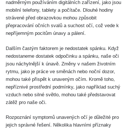
nadměrným používáním digitálních zařízení, jako ‍jsou
mobilní telefony, tablety ⁤a počítače. Dlouhé⁣ hodiny
strávené před obrazovkou mohou způsobit
přepracování očních svalů a suchost očí, což vede k
nepříjemným pocitům únavy a pálení.
Dalším ⁤častým faktorem je nedostatek spánku. Když
nedostaneme dostatek ⁣odpočinku a spánku, naše oči
jsou‍ náchylnější k únavě. Změny v našem životním
rytmu, jako je práce ve směnách nebo noční dozor,
mohou také přispět k unaveným očím. ​Kromě toho,
nepříznivé prostřední podmínky, jako například suchý
vzduch nebo silné světlo, mohou také představovat
‍zátěž pro naše oči.
Rozpoznání symptomů‌ unavených očí‌ je důležité pro‍
jejich správné řešení. Několika⁤ hlavními příznaky