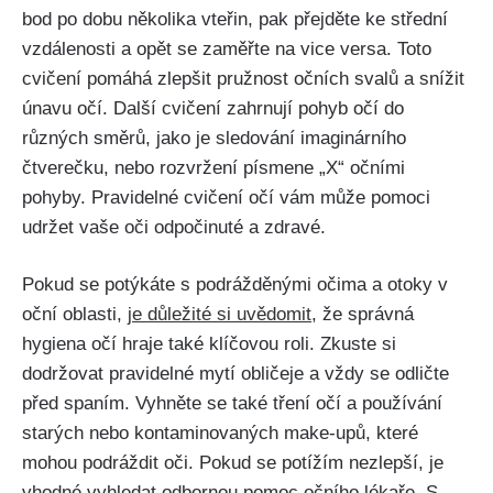
bod po dobu ⁣několika⁤ vteřin, pak přejděte ke střední
vzdálenosti a opět​ se zaměřte na vice versa. Toto
cvičení pomáhá ‍zlepšit pružnost očních svalů a snížit
únavu očí. ⁣Další​ cvičení ⁤zahrnují pohyb očí do
různých ‍směrů, jako je sledování imaginárního
čtverečku, nebo rozvržení písmene „X“ očními
pohyby. Pravidelné ⁣cvičení⁣ očí vám může pomoci
udržet vaše oči odpočinuté a ‍zdravé.
Pokud se potýkáte ‍s podrážděnými očima a otoky v
oční oblasti,
je důležité si uvědomit
, že⁢ správná
hygiena očí hraje ⁢také klíčovou roli. Zkuste si
‍dodržovat pravidelné mytí obličeje a vždy se odličte
⁣před spaním. Vyhněte se také tření ‌očí a používání
‌starých nebo ⁣kontaminovaných make-upů, které
mohou podráždit oči. Pokud se potížím nezlepší, je
vhodné vyhledat ‍odbornou pomoc očního lékaře. ‌S