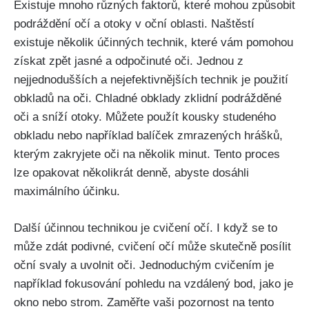
Existuje mnoho různých faktorů, ​které mohou způsobit
podráždění ​očí a otoky v oční oblasti. Naštěstí
existuje několik účinných ‍technik,⁤ které vám pomohou⁣
získat​ zpět jasné a ⁢odpočinuté oči. Jednou ⁣z
nejjednodušších a nejefektivnějších technik je použití
obkladů na oči. Chladné obklady zklidní podrážděné
oči a‌ sníží otoky. Můžete použít kousky studeného
obkladu nebo například balíček zmrazených hrášků,
kterým‍ zakryjete oči na několik minut. Tento ⁢proces
lze opakovat několikrát ‌denně, abyste dosáhli
maximálního účinku.
Další účinnou technikou je cvičení očí. I když se to
může zdát podivné, cvičení očí‌ může skutečně posílit
oční svaly ⁣a uvolnit oči. Jednoduchým cvičením je
například fokusování ​pohledu na vzdálený bod, ⁢jako je
okno nebo strom. Zaměřte‍ vaši pozornost na tento