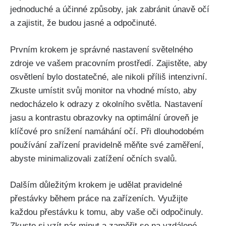
jednoduché a ⁤účinné způsoby, jak‍ zabránit​ únavě očí
a zajistit, že budou jasné a odpočinuté.
Prvním krokem je správné nastavení⁢ světelného
zdroje ve vašem ‌pracovním prostředí. Zajistěte, aby
osvětlení bylo dostatečné, ale nikoli příliš intenzivní.
Zkuste umístit svůj‍ monitor na⁣ vhodné ⁢místo, aby
nedocházelo k odrazy z okolního světla. Nastavení
jasu a kontrastu obrazovky na optimální ⁤úroveň je
klíčové pro snížení namáhání očí.⁣ Při dlouhodobém
používání​ zařízení pravidelně​ měňte své ‍zaměření,
abyste minimalizovali zatížení očních svalů.
Dalším důležitým krokem je udělat pravidelné
přestávky během práce ⁢na ⁢zařízeních. Využijte
každou přestávku k tomu, aby ⁣vaše ‍oči odpočinuly.
Zkuste si vzít⁣ pár minut‍ a⁢ zaměřit se na vzdálené