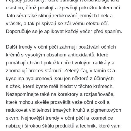
elastinu, čímž posilují a zpevňují pokožku kolem⁢ očí.
Tato séra také slibují redukování jemných linek ⁣a
vrásek, a tak⁢ přispívají ke zářivému efektu očí.
Doporučuje se je‍ aplikovat každý večer před spaním. ⁢
Další trendy v oční péči zahrnují používání očních
krémů s vysokým obsahem antioxidantů, které⁤
pomáhají chránit pokožku před volnými radikály​ a
zpomalují proces stárnutí.​ Zelený čaj, vitamín ⁤C a
kyselina hyaluronová jsou jen ‌některé z ‍účinných
složek, které byste měli hledat v těchto krémech.
Nezapomínejte také‌ na korektory a rozjasňovače,
‍které mohou skvěle prosvětlit vaše ⁢oční okolí a
redukovat viditelnost‍ tmavých kruhů a pigmentových
skvrn.‌ Nejnovější trendy v oční péči a kosmetice
nabízejí ⁢širokou škálu produktů a technik,‌ které vám