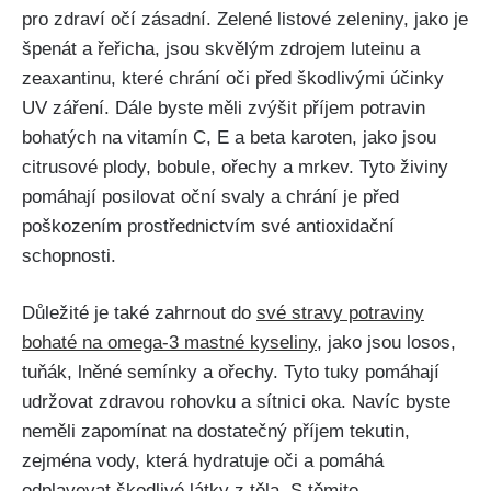
pro zdraví očí zásadní. Zelené listové zeleniny, jako je
špenát a řeřicha, jsou skvělým zdrojem luteinu a
zeaxantinu, ⁤které chrání oči před ​škodlivými účinky
UV záření. Dále byste měli zvýšit příjem potravin
bohatých⁤ na vitamín C, E a beta karoten, jako jsou
citrusové plody, bobule, ořechy ⁣a mrkev. Tyto živiny
pomáhají posilovat oční svaly a chrání ⁣je před
poškozením prostřednictvím své antioxidační
schopnosti.
Důležité je ‌také zahrnout do
své stravy potraviny
bohaté na omega-3 ⁣mastné kyseliny
, jako jsou losos,
tuňák, lněné semínky a ořechy. Tyto tuky pomáhají
udržovat zdravou rohovku a ​sítnici‍ oka. Navíc byste
neměli zapomínat na ⁤dostatečný příjem tekutin,
zejména vody, která hydratuje oči a pomáhá
odplavovat škodlivé látky z těla. ⁤S těmito