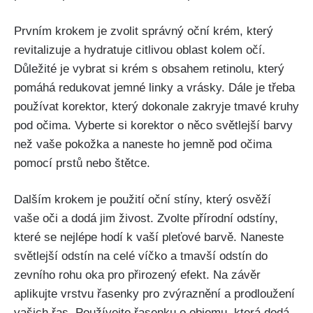
Prvním krokem je⁣ zvolit správný oční krém, který
revitalizuje a hydratuje citlivou oblast kolem očí.
Důležité je vybrat si krém s obsahem retinolu, který
pomáhá redukovat jemné linky a vrásky. Dále je třeba
používat​ korektor,‍ který dokonale zakryje tmavé kruhy
pod⁤ očima. Vyberte si korektor o něco světlejší barvy
než vaše pokožka a naneste ho jemně pod očima
pomocí prstů nebo štětce.
Dalším krokem je použití oční stíny, který osvěží
vaše oči a dodá jim živost. Zvolte přírodní odstíny,
které se nejlépe hodí k vaší pleťové barvě.​ Naneste
světlejší‌ odstín na ‌celé víčko a tmavší odstín do
zevního‌ rohu oka pro přirozený efekt. Na závěr
aplikujte ​vrstvu řasenky pro zvýraznění⁢ a prodloužení
vašich řas. Používejte řasenku o objemu, která dodá