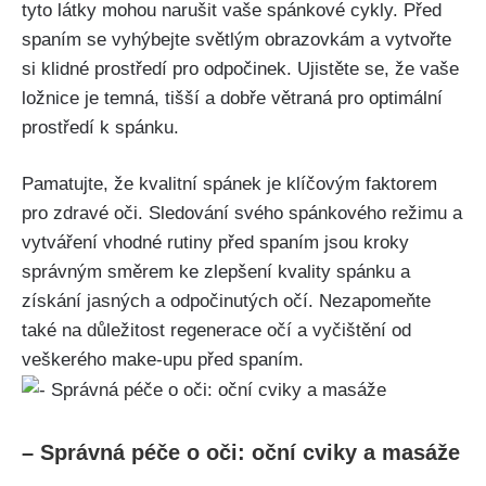
⁣tyto látky mohou narušit vaše spánkové cykly. Před
spaním se vyhýbejte⁤ světlým obrazovkám a vytvořte
⁣si klidné prostředí pro odpočinek. Ujistěte se, že vaše
ložnice je ⁤temná, tišší a dobře větraná pro optimální
prostředí⁤ k spánku.
Pamatujte, že kvalitní‌ spánek je klíčovým⁤ faktorem
pro zdravé oči. Sledování svého spánkového režimu a
vytváření vhodné rutiny před spaním jsou‍ kroky
správným směrem ke zlepšení kvality spánku a
⁤získání jasných a odpočinutých očí. Nezapomeňte
také na důležitost regenerace očí a vyčištění⁣ od
veškerého make-upu před spaním.
– Správná péče o oči: oční‍ cviky a masáže