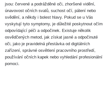
jsou: červené⁤ a podrážděné oči, ⁤zhoršené​ vidění,
únavovost očních svalů, suchost očí, pálení nebo
svědění, a někdy i bolest hlavy. Pokud se u Vás
vyskytují tyto symptomy, je‌ důležité‍ poskytnout očím
odpovídající ⁣péči a odpočinek. Existuje několik
osvědčených metod, ⁤jak získat jasné a odpočinuté
oči, jako je pravidelná přestávka od digitálních
zařízení, ⁤správné osvětlení pracovního prostředí,
používání očních kapek nebo vyhledání profesionální
pomoci.