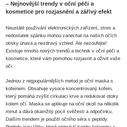
– Nejnovější trendy‍ v​ oční péči a
kosmetice pro ⁢rozjasnění a zářivý efekt
Neustálé používání elektronických zařízení, stres a
nedostatek spánku mohou zanechat na našich očích
otisky únava a nezdravý vzhled. Ale nezoufejte!
Existuje mnoho ⁣nových‌ trendů a​ technik v ‌oční péči a
kosmetice, které vám ⁤pomohou rozjasnit a oživit vaše
oči.
Jednou z nejpopulárnějších metod je oční maska s
kofeinem. Obsahuje vysoce koncentrovaný kofein,
který pomáhá zvýšit cirkulaci⁣ krve a redukovat otoky
kolem očí. Maska se aplikuje ​na ‍oční ​okolí na několik
minut a dává okamžitý pocit svěžesti ⁢a​ odpočinku.
Dalším trendem ⁤je použití očního séra s peptidy.
Peptidy jsou látky, které stimulují tvorbu kolagenu a