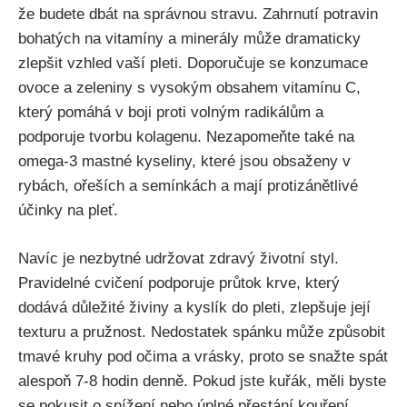
že budete dbát na správnou stravu. Zahrnutí potravin
bohatých na vitamíny a minerály může‍ dramaticky
zlepšit vzhled ​vaší pleti. ‌Doporučuje⁤ se konzumace
ovoce a zeleniny‍ s vysokým obsahem vitamínu C,⁤
který pomáhá v ⁣boji proti volným radikálům a
podporuje tvorbu ‍kolagenu. Nezapomeňte⁤ také na
⁢omega-3 mastné kyseliny, které jsou obsaženy v
rybách, ořeších a ‍semínkách a mají ⁤protizánětlivé
účinky na⁢ pleť.
Navíc je nezbytné udržovat zdravý životní‌ styl.
Pravidelné cvičení ‍podporuje průtok krve, který
dodává ⁣důležité živiny⁤ a kyslík do pleti, zlepšuje její
‌texturu ⁣a pružnost. Nedostatek⁤ spánku může​ způsobit
tmavé kruhy ‍pod očima a vrásky, proto se snažte ⁢spát⁤
alespoň 7-8‍ hodin denně. Pokud jste ⁣kuřák, měli ⁢byste
se pokusit o snížení nebo úplné přestání kouření,