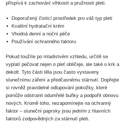
přispívá k⁤ zachování ⁢vlhkosti ⁢a ‍pružnosti pleti.
Doporučený čisticí prostředek pro ⁤váš typ⁤ pleti
Kvalitní hydratační krém
Vhodná denní a noční péče
Používání ochranného faktoru
Pokud toužíte po‍ mladistvém ‍vzhledu, ‍určitě se
vyplatí pečovat nejen o⁢ pleť obličeje, ale také o krk ⁣a⁤
dekolt. Tyto části těla jsou ​často vystaveny
slunečnímu záření a⁣ předčasnému stárnutí.‍ Dopřejte
si rovněž ‌pravidelné odlupování pokožky, které
pomůže odstranit odumřelé buňky a podpořit obnovu
nových. Kromě ⁣toho, nezapomínejte na ochranný
faktor – sluneční ‌paprsky jsou‍ jedním z hlavních
faktorů zodpovědných za stárnutí pleti.