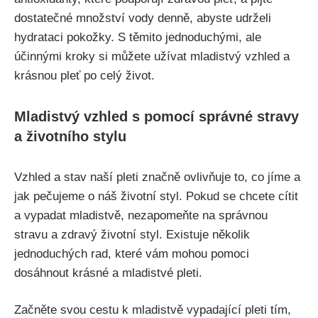
dostatečné množství⁣ vody⁤ denně, ‌abyste udrželi
hydrataci pokožky. S těmito ⁢jednoduchými, ale
účinnými kroky si můžete ⁣užívat mladistvý vzhled‌ a
krásnou pleť po‌ celý život.
Mladistvý vzhled s pomocí ‍správné​ stravy⁣
a ⁣životního stylu
Vzhled a stav naší pleti značně ovlivňuje to, co jíme a
jak ​pečujeme o náš ⁤životní styl. Pokud se chcete cítit
a‍ vypadat mladistvě, nezapomeňte⁤ na správnou
stravu a zdravý ‍životní ⁢styl. Existuje několik
jednoduchých rad, které vám mohou pomoci
dosáhnout krásné a mladistvé pleti.
Začněte svou‍ cestu k ⁤mladistvě vypadající pleti tím,