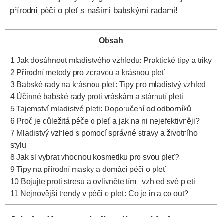
přírodní ⁢péči o pleť ‍s našimi babskými⁤ radami!
Obsah
1
Jak dosáhnout mladistvého vzhledu: ⁤Praktické tipy a triky
2
Přírodní‌ metody⁤ pro zdravou‍ a krásnou pleť
3
Babské rady na krásnou pleť: ⁤Tipy pro ​mladistvý vzhled
4
Účinné babské rady proti vráskám a stárnutí pleti
5
Tajemství mladistvé pleti: Doporučení od odborníků
6
Proč je důležitá péče o pleť a jak na ni⁢ nejefektivněji?
7
Mladistvý vzhled s pomocí ‍správné​ stravy⁣ a ⁣životního
stylu
8
Jak si vybrat vhodnou kosmetiku pro svou pleť?
9
Tipy na přírodní​ masky a domácí péči ⁢o pleť
10
Bojujte⁤ proti stresu a ovlivněte ‌tím i vzhled své pleti
11
Nejnovější⁤ trendy v‌ péči o pleť: Co⁣ je in a co out?