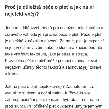
Proč je důležitá péče o pleť a jak na ni⁢
nejefektivněji?
Jedním z klíčových prvků pro dosažení mladistvého⁣ a
zdravého ⁤vzhledu je správná péče o pleť. Péče o pleť
je důležitá z několika důvodů. Za prvé, pleť je ⁣expozicí‍
nejen vnějším vlivům, jako je slunce a znečištění, ale
‌také vnitřním faktorům,⁢ jako je stres a ⁣strava.
Pravidelná ‌péče o pleť může pomoci minimalizovat
negativní účinky těchto faktorů a zachovat její zdraví
a krásu.
Jak na péči‍ o pleť nejefektivněji? ⁤Začněte tím, že
vytvoříte ⁤si denní a noční rutinu. Klíčové kroky⁢
zahrnují očištění pleti, tonizaci, hydrataci a ochranu
proti slunci. Při očištění pleť důkladně‌ umyjte jemným