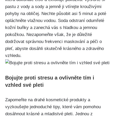
pastu ⁢z vody a ‌sody a jemně ji vtírejte krouživými
pohyby ⁣na obličej. Nechte působit asi 5 minut a ‌poté
opláchněte vlažnou ​vodou. Soda odstraní odumřelé
kožní buňky a zanechá vás s hladkou a jemnou
pokožkou. Nezapomeňte však, že je ⁣důležité
dodržovat správnou ‌frekvenci maskování a péči o
pleť, abyste dosáhli skutečně krásného a ⁤zdravého
vzhledu.
Bojujte⁤ proti stresu a ovlivněte ‌tím i
vzhled své pleti
Zapomeňte na drahé kosmetické produkty a
vyzkoušejte jednoduché tipy, které‌ vám pomohou
dosáhnout ‍krásné a mladistvé pleti. Jednou⁣ z‍