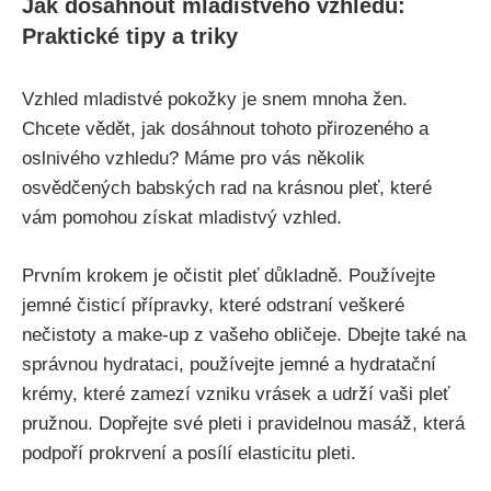
Jak dosáhnout mladistvého vzhledu:
⁤Praktické tipy a triky
Vzhled mladistvé pokožky je snem mnoha žen.
Chcete vědět, jak dosáhnout tohoto přirozeného a
oslnivého vzhledu? Máme pro vás několik
osvědčených⁢ babských​ rad na krásnou‍ pleť, které
vám pomohou získat mladistvý vzhled.
Prvním krokem je očistit pleť‌ důkladně. Používejte
jemné‌ čisticí přípravky, které odstraní‌ veškeré
nečistoty a make-up z vašeho obličeje.⁢ Dbejte také‍ na
správnou hydrataci, ⁢používejte jemné a hydratační
krémy,⁢ které zamezí vzniku vrásek ⁣a‍ udrží vaši pleť
pružnou. Dopřejte své pleti i pravidelnou masáž, která⁣
podpoří prokrvení a​ posílí elasticitu pleti.