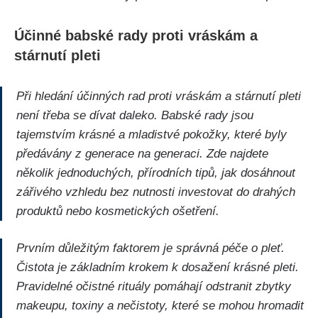
Účinné babské rady proti vráskám a
stárnutí pleti
Při hledání účinných​ rad proti vráskám a stárnutí‍ pleti
není ⁢třeba se dívat daleko. Babské rady jsou
tajemstvím⁢ krásné a mladistvé pokožky, které⁣ byly
předávány z generace na generaci.‌ Zde najdete
několik jednoduchých, přírodních tipů, ⁣jak dosáhnout
zářivého vzhledu bez nutnosti investovat do drahých
produktů nebo kosmetických ošetření.
Prvním důležitým faktorem‍ je ⁣správná péče o pleť.‌
Čistota je základním⁢ krokem k dosažení krásné pleti.​
Pravidelné očistné ‌rituály pomáhají odstranit ‌zbytky⁢
makeupu, toxiny a nečistoty, které se⁣ mohou hromadit