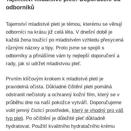
odborníků
Tajemství mladistvé pleti ⁤je témou, ⁣kterému se věnují
odborníci na krásu již ⁤celá léta. V dnešní době je
každá žena ​toužící po mladistvém‍ vzhledu přesycená
⁢různými názory a tipy. Proto jsme se spojili s
odborníky a přinášíme⁢ vám ty‌ nejlepší doporučení​ a
rady, jak si udržet mladistvou pleť.
Prvním klíčovým ⁤krokem k mladistvé pleti je
pravidelná očista. Důkladné čištění pleti pomáhá
odstranit ⁤nečistoty a ochranný kožní film, který se v
průběhu dne⁣ na​ naší pokožce vytváří. Doporučujeme
volit jemný ⁣čisticí⁢ prostředek,
který je ⁤vhodný pro váš
typ​ pleti
. Po⁢ očištění‍ je‍ důležité pleť důkladně
hydratovat. Použití kvalitního hydratačního krému