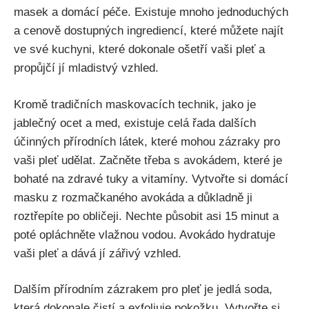
masek a ​domácí ‍péče. Existuje mnoho⁣ jednoduchých
a ⁢cenově dostupných ingrediencí, které můžete najít
ve své kuchyni, které dokonale ošetří vaši pleť a
propůjčí jí mladistvý vzhled.
Kromě tradičních⁣ maskovacích technik, ‌jako je
jablečný ocet ⁤a med, existuje celá řada‍ dalších
účinných přírodních látek, které mohou⁤ zázraky pro‌
vaši pleť ⁣udělat. Začněte třeba s⁢ avokádem, které je
bohaté na​ zdravé tuky a vitamíny. Vytvořte si⁤ domácí
masku z rozmačkaného avokáda a důkladně ji
roztřepíte po obličeji. Nechte působit asi 15 minut a
poté ⁤opláchněte vlažnou‌ vodou. Avokádo ‍hydratuje
vaši​ pleť‍ a dává jí zářivý vzhled.
Dalším přírodním ‍zázrakem pro pleť‌ je ‍jedlá soda,
která dokonale čistí ⁣a exfoliuje‌ pokožku. Vytvořte si