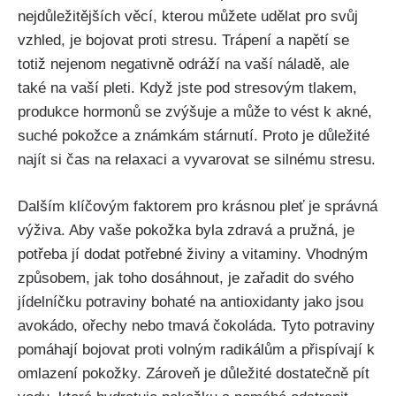
nejdůležitějších věcí, kterou můžete udělat ⁣pro svůj
vzhled, je bojovat proti stresu. Trápení a napětí se
totiž nejenom negativně odráží ⁢na vaší náladě, ale
také ​na vaší pleti. Když​ jste pod​ stresovým tlakem,
produkce ⁤hormonů‌ se zvýšuje a může to vést k akné,
suché pokožce a ⁣známkám stárnutí. Proto je důležité
najít ‍si čas na​ relaxaci a vyvarovat se silnému stresu.
Dalším klíčovým faktorem⁣ pro krásnou pleť je správná
výživa. Aby ‍vaše pokožka⁤ byla zdravá a pružná,⁢ je
potřeba jí dodat potřebné⁣ živiny a vitaminy. Vhodným
způsobem, jak toho dosáhnout, je​ zařadit do svého
jídelníčku potraviny bohaté na antioxidanty ‍jako jsou
avokádo, ‌ořechy nebo tmavá čokoláda. Tyto potraviny‍
pomáhají bojovat proti volným radikálům a přispívají k
omlazení pokožky. ⁢Zároveň ‍je důležité dostatečně pít