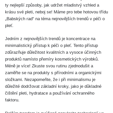
ty nejlepší způsoby, jak udržet mladistvý vzhled ⁣a
krásu⁣ své​ pleti, neboj‌ se! Máme pro tebe hotovou ‍třídu
„Babských rad“ ⁤na téma nejnovějších trendů v‌ péči o
‍pleť.
Jedním z⁣ nejnovějších⁣ trendů je koncentrace na
minimalistický přístup k péči o ‍pleť. Tento přístup
‌zdůrazňuje důležitost kvalitních ‌a ‌vysoce účinných
produktů namísto‍ přemíry kosmetických výrobků.
⁣Méně je ‌více! Zkuste svou rutinu⁤ zjednodušit a
zaměřte se na produkty s přírodními ​a​ organickými‍
složkami. ⁤Nezapomeňte, že‍ i při minimalismu je
důležité dodržovat ⁣základní kroky, jako je důkladné
čištění pleti, hydratace a používání ochranného
faktoru.