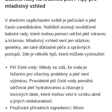
mladistvý vzhled
V dnešním uspěchaném světě je pečování o pleť
často zanedbáváno. Naštěstí existují⁢ osvědčené
babské rady, které mohou pomoci‌ udržet pleť⁤ zdravou
⁣a‍ krásnou. ​Mladistvý ​vzhled není jen otázkou
genetiky, ⁣ale také⁣ důkladné péče a správných
postupů. Zde je několik tipů, které můžete vyzkoušet:
Pití ⁤čisté ‍vody: Někdy se zdá, že voda je
řešením pro všechny problémy ‌a ‌pleť není
výjimkou. Pravidelné pití čisté vody pomáhá
udržovat pleť ​hydratovanou ⁢a zbavuje ji
toxických látek, které mohou vést‍ k vzniku akné
a jiných nedokonalostí.
Používání přírodních ingrediencí: ⁤Místo