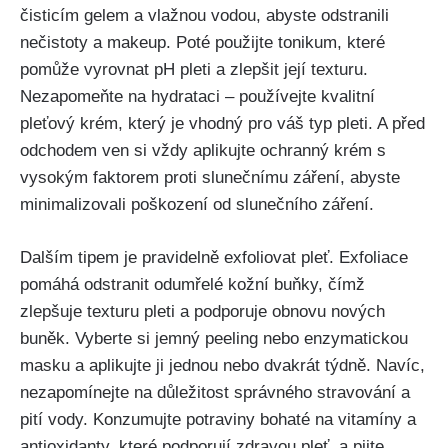
čisticím gelem a vlažnou vodou,⁢ abyste odstranili
nečistoty a makeup.‌ Poté použijte⁢ tonikum, které
pomůže vyrovnat pH pleti a zlepšit její texturu.
Nezapomeňte ​na hydrataci⁢ – používejte kvalitní
pleťový krém, který je vhodný pro váš typ pleti.​ A⁣ před
odchodem ven si vždy aplikujte ochranný krém⁤ s
vysokým⁤ faktorem proti slunečnímu⁤ záření, abyste
minimalizovali poškození od slunečního záření.
Dalším‍ tipem je ⁣pravidelně exfoliovat pleť. Exfoliace
pomáhá odstranit odumřelé kožní buňky, čímž
zlepšuje texturu pleti a podporuje obnovu⁢ nových
buněk. Vyberte si jemný peeling​ nebo enzymatickou
masku a ‍aplikujte​ ji jednou nebo dvakrát ​týdně. Navíc,
nezapomínejte na ⁤důležitost správného stravování a
pití ⁤vody.‍ Konzumujte ‌potraviny‍ bohaté⁣ na vitamíny a
antioxidanty, které podporují zdravou ‍pleť, a pijte