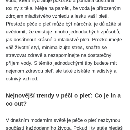
vodu, která hydratuje ‍pokožku​ a pomáhá odstranit
toxiny z těla. Mějte na paměti, že voda je přirozeným
zdrojem mladistvého vzhledu a ‍lesku vaší pleti.
Přestože péče o ‌pleť ​může být náročná, je důležité ​si
uvědomit, ‌že‍ existuje mnoho‍ jednoduchých způsobů,
jak ⁣dosáhnout krásné a mladistvé pleti. Prozkoumejte
váš životní styl, minimalizujte stres, snažte se
stravovat zdravě a nezapomínejte na dostatečný
příjem vody. ​S těmito jednoduchými tipy⁣ budete⁤ mít⁢
nejenom zdravou ​pleť, ale také získáte mladistvý a
oslnivý vzhled.
Nejnovější⁤ trendy v‌ péči o pleť: Co⁣ je in a
co out?
V dnešním moderním světě ⁤je ⁢péče o pleť nezbytnou
součástí každodenního⁣ života. ‍Pokud i ty stále hledáš