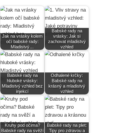
Babské rady na
Jak na vrásky kolem
vrásky: Jak si
očí babské rady:
zachovat mladistvý
Mladistvý…
vzhled
Babské rady na
Odhalené krčky:
hluboké vrásky:
Babské rady na
Mladistvý vzhled bez
krásný a mladistvý
injekcí
vzhled
Kruhy pod očima?
Babské rady na plet:
Babské rady na svěží
Tipy pro zdravou a