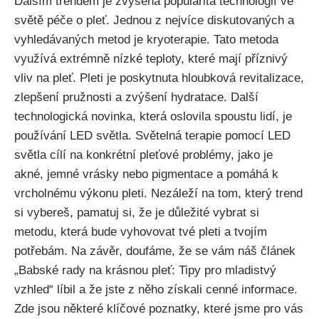
Dalším trendem je zvýšená popularita⁢ technologií ve
světě péče o ⁤pleť. Jednou z nejvíce diskutovaných a
vyhledávaných ⁤metod‍ je kryoterapie. Tato⁤ metoda
využívá⁣ extrémně nízké teploty, které mají příznivý
vliv‌ na pleť. Pleti ‌je poskytnuta hloubková ‌revitalizace,
zlepšení pružnosti a zvýšení hydratace. Další
technologická⁣ novinka, která oslovila spoustu⁢ lidí, je
používání​ LED​ světla. Světelná terapie pomocí ​LED⁣
světla​ cílí‍ na konkrétní pleťové problémy, jako je⁤
akné, jemné⁣ vrásky nebo pigmentace a pomáhá k
vrcholnému výkonu⁣ pleti. Nezáleží na tom, který⁣ trend
si vybereš,⁤ pamatuj si, že je důležité vybrat si
metodu, která bude vyhovovat tvé pleti a tvojím‌
potřebám. Na závěr, doufáme, že se vám ⁢náš článek
„Babské rady na ​krásnou pleť: Tipy pro⁤ mladistvý
⁤vzhled“ líbil a že jste z něho získali ‍cenné informace. ​
Zde jsou​ některé klíčové poznatky, které ‍jsme pro vás⁤