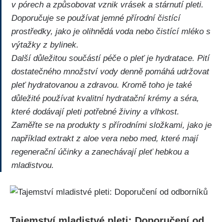
v pórech a způsobovat ‍vznik vrásek a stárnutí⁣ pleti.
Doporučuje se používat jemné ​přírodní čistící​
prostředky, jako‍ je olihnědá voda nebo čistící mléko s
výtažky z bylinek.
Další důležitou součástí péče o pleť je hydratace. Pití
dostatečného množství vody denně pomáhá udržovat
pleť hydratovanou a zdravou. Kromě toho je⁣ také
důležité používat kvalitní ⁢hydratační krémy a séra,⁣
které dodávají ‌pleti potřebné živiny ​a ‍vlhkost.
Zaměřte se na produkty s přírodními složkami, jako​ je
například extrakt ⁤z aloe‍ vera ​nebo med, které mají
regenerační účinky a zanechávají pleť hebkou a
mladistvou.
Tajemství mladistvé pleti: Doporučení od