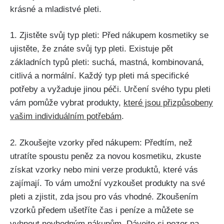
krásné a mladistvé ⁤pleti.
1. Zjistěte svůj⁣ typ⁤ pleti: Před nákupem ⁢kosmetiky se
‌ujistěte, že znáte ‌svůj ‌typ pleti. Existuje pět
základních typů​ pleti: suchá,⁢ mastná, kombinovaná,
citlivá a normální. ‌Každý typ pleti má specifické
potřeby a vyžaduje jinou péči. Určení svého typu pleti
vám pomůže vybrat⁤ produkty,
které jsou přizpůsobeny‍
vašim individuálním potřebám
.
2.​ Zkoušejte vzorky před nákupem: Předtím, než
utratíte spoustu peněz za novou kosmetiku, zkuste
získat vzorky nebo mini verze produktů, které vás
zajímají. To vám umožní vyzkoušet ⁢produkty ‌na‌ své
⁣pleti a zjistit, ‌zda‍ jsou ‌pro vás vhodné. Zkoušením
vzorků ‌předem ušetříte čas i peníze a můžete se
vyhnout nevhodným⁢ nákupům. Dávejte ⁢si pozor na‍