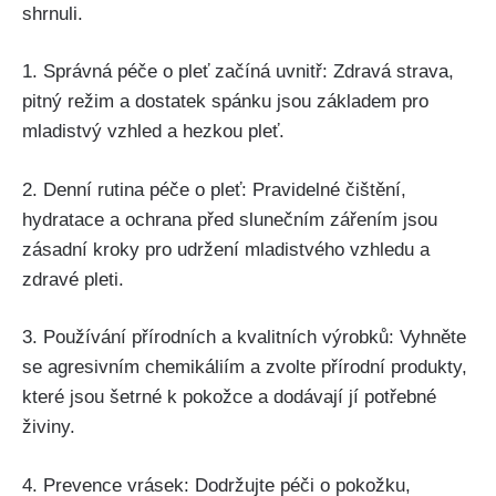
shrnuli.
1. Správná ‍péče o pleť začíná uvnitř:‌ Zdravá strava,
pitný režim a⁣ dostatek spánku jsou základem ​pro
mladistvý vzhled a​ hezkou pleť.
2. Denní rutina péče o pleť: Pravidelné čištění,
hydratace ‍a ochrana ⁢před slunečním zářením jsou
zásadní kroky pro udržení mladistvého vzhledu ​a
zdravé pleti.
3.⁢ Používání přírodních a kvalitních⁤ výrobků: Vyhněte
se agresivním chemikáliím a zvolte přírodní‌ produkty,‍
které jsou‍ šetrné k pokožce a dodávají⁣ jí potřebné
živiny.
4. Prevence ⁤vrásek: Dodržujte péči ⁤o pokožku,