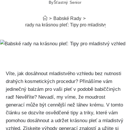
By
Šťastný Senior
>
Babské Rady
>
Babské rady na krásnou pleť: Tipy pro mladistvý vzhled
Víte, jak dosáhnout mladistvého⁤ vzhledu bez nutnosti​
drahých kosmetických procedur? Přinášíme vám
jedinečný balzám pro‌ vaši pleť v podobě babiččiných ​
rad! ​Nevěříte? Nevadí, my víme,‍ že moudrost
generací může být cennější než láhev ‍krému.‌ V tomto
článku se dozvíte osvědčené tipy a triky, ⁢které vám‌
pomohou dosáhnout a udržet krásnou⁣ pleť⁤ a mladistvý
vzhled. Získejte výhody generací znalostí a užijte si