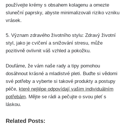
používejte krémy s obsahem ‍kolagenu ⁢a‌ omezte
sluneční paprsky, abyste minimalizovali riziko vzniku
vrásek.
5. ‌Význam zdravého životního stylu: Zdravý ‍životní
styl, jako je cvičení a snižování stresu,‍ může
pozitivně ovlivnit‌ váš ‌vzhled a pokožku.
Doufáme,⁢ že​ vám ‍naše ⁣rady a tipy pomohou
dosáhnout​ krásné a mladistvé pleti.​ Buďte si vědomi
své ⁣potřeby a vyberte si​ takové produkty a postupy
péče,
které nejlépe odpovídají vašim individuálním
potřebám
.⁤ Mějte se ⁢rádi a pečujte o svou pleť‍ s
láskou.
Related Posts: