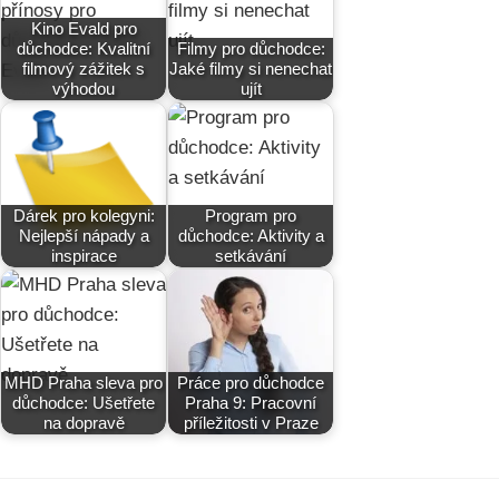
Kino Evald pro
důchodce: Kvalitní
Filmy pro důchodce:
filmový zážitek s
Jaké filmy si nenechat
výhodou
ujít
Dárek pro kolegyni:
Program pro
Nejlepší nápady a
důchodce: Aktivity a
inspirace
setkávání
MHD Praha sleva pro
Práce pro důchodce
důchodce: Ušetřete
Praha 9: Pracovní
na dopravě
příležitosti v Praze