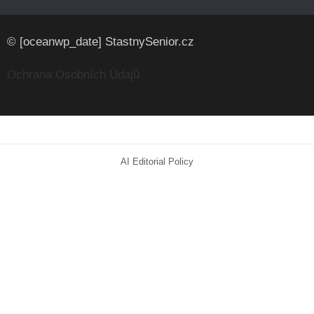
© [oceanwp_date] StastnySenior.cz
Ochrana Osobních Údajů
AI Editorial Policy