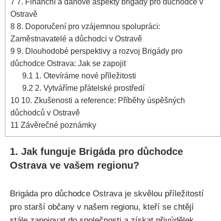
7
7. Finanční a daňové aspekty brigády pro důchodce v
Ostravě
8
8. Doporučení pro vzájemnou spolupráci:
Zaměstnavatelé a důchodci v Ostravě
9
9. Dlouhodobé perspektivy a rozvoj Brigády pro
důchodce Ostrava: Jak se zapojit
9.1
1. Otevíráme nové příležitosti
9.2
2. Vytváříme přátelské prostředí
10
10. Zkušenosti a reference: Příběhy úspěšných
důchodců v Ostravě
11
Závěrečné poznámky
1. Jak funguje Brigáda pro důchodce
Ostrava ve vašem regionu?
Brigáda pro důchodce Ostrava je skvělou příležitostí
pro starší občany v našem regionu, kteří se chtějí
stále zapojovat do společnosti a získat přivýdělek.