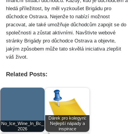
finanční situaci důchodců. Každý, kdo je důchodcem a
hledá příležitost, by měl vyzkoušet Brigádu pro
důchodce Ostrava. Nejenže to nabízí možnost
pracovat, ale také umožňuje důchodcům zapojit se do
společnosti a zůstat aktivními. Navštivte webové
stránky Brigády pro důchodce Ostrava a objevte,
jakým způsobem může tato skvělá iniciativa zlepšit
váš život.
Related Posts:
Dárek pro kolegyni:
No_Ice_Wine_In_Bc_
Nejlepší nápady a
2026
inspirace