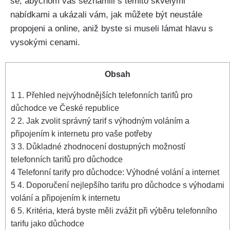
se, abychom vás seznámili s těmito skvělými
nabídkami a ukázali vám, jak můžete být neustále
propojeni a online, aniž byste si museli lámat hlavu s
vysokými cenami.
Obsah
1
1. Přehled nejvýhodnějších telefonních tarifů pro
důchodce ve České republice
2
2. Jak zvolit správný tarif s výhodným voláním a
připojením k internetu pro vaše potřeby
3
3. Důkladné zhodnocení dostupných možností
telefonních tarifů pro důchodce
4
Telefonní tarify pro důchodce: Výhodné volání a internet
5
4. Doporučení nejlepšího tarifu pro důchodce s výhodami
volání a připojením k internetu
6
5. Kritéria, která byste měli zvážit při výběru telefonního
tarifu jako důchodce